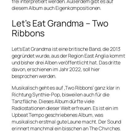
frei interpretiert werden. Außerdem gibt es auf
diesem Album auch Eigenkompositionen.
Let’s Eat Grandma – Two
Ribbons
Let’s Eat Grandma ist eine britische Band, die 2013
gegründet wurde, aus der Region East Anglia kommt
und bisher drei Alben veröffentlicht hat. Das dritte
davon, erschienen im Jahr 2022, soll hier
besprochen werden.
Musikalisch geht es auf ‚Two Ribbons‘ ganz klar in
Richtung Synthie-Pop, bisweilen auch für die
Tanzfläche. Dieses Album dürfte viele
Radiostationen dieser Welt erfreuen. Es ist ein im
Upbeat Tempo geschriebenes Album, was
musikalisch erstmal gute Laune macht. Der Sound
erinnert manchmal ein bisschen an The Chvrches.