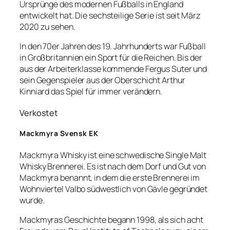
Ursprünge des modernen Fußballs in England
entwickelt hat. Die sechsteilige Serie ist seit März
2020 zu sehen.
In den 70er Jahren des 19. Jahrhunderts war Fußball
in Großbritannien ein Sport für die Reichen. Bis der
aus der Arbeiterklasse kommende Fergus Suter und
sein Gegenspieler aus der Oberschicht Arthur
Kinniard das Spiel für immer verändern.
Verkostet
Mackmyra Svensk EK
Mackmyra Whisky ist eine schwedische Single Malt
Whisky Brennerei. Es ist nach dem Dorf und Gut von
Mackmyra benannt, in dem die erste Brennerei im
Wohnviertel Valbo südwestlich von Gävle gegründet
wurde.
Mackmyras Geschichte begann 1998, als sich acht