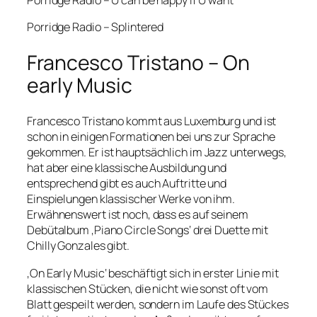
Porridge Radio – Splintered
Francesco Tristano – On
early Music
Francesco Tristano kommt aus Luxemburg und ist
schon in einigen Formationen bei uns zur Sprache
gekommen. Er ist hauptsächlich im Jazz unterwegs,
hat aber eine klassische Ausbildung und
entsprechend gibt es auch Auftritte und
Einspielungen klassischer Werke von ihm.
Erwähnenswert ist noch, dass es auf seinem
Debütalbum ‚Piano Circle Songs‘ drei Duette mit
Chilly Gonzales gibt.
‚On Early Music‘ beschäftigt sich in erster Linie mit
klassischen Stücken, die nicht wie sonst oft vom
Blatt gespeilt werden, sondern im Laufe des Stückes