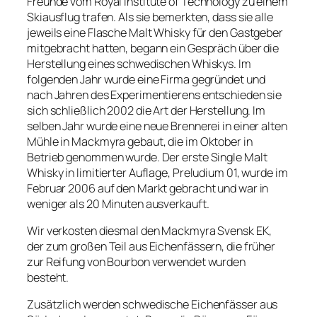
Freunde vom Royal Institute of Technology zu einem
Skiausflug trafen. Als sie bemerkten, dass sie alle
jeweils eine Flasche Malt Whisky für den Gastgeber
mitgebracht hatten, begann ein Gespräch über die
Herstellung eines schwedischen Whiskys. Im
folgenden Jahr wurde eine Firma gegründet und
nach Jahren des Experimentierens entschieden sie
sich schließlich 2002 die Art der Herstellung. Im
selben Jahr wurde eine neue Brennerei in einer alten
Mühle in Mackmyra gebaut, die im Oktober in
Betrieb genommen wurde. Der erste Single Malt
Whisky in limitierter Auflage, Preludium 01, wurde im
Februar 2006 auf den Markt gebracht und war in
weniger als 20 Minuten ausverkauft.
Wir verkosten diesmal den Mackmyra Svensk EK,
der zum großen Teil aus Eichenfässern, die früher
zur Reifung von Bourbon verwendet wurden
besteht.
Zusätzlich werden schwedische Eichenfässer aus