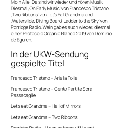
Moin Alle! Da sind wir wieder und hören Musik.
Diesmal ‚On Early Music‘ von Francesco Tristano,
‚Two Ribbons‘ von Let’s Eat Grandma und
‚Waterslide, Diving Board, Ladder to the Sky‘ von
Porridge Radio. Wein gab es auch wieder, diesmal
einen Protocolo Organic Blanco 2019 von Dominio
de Eguren.
In der UKW-Sendung
gespielte Titel
Francesco Tristano – Aria la Folia
Francesco Tristano – Cento Partite Spra
Passacaglie
Let’s eat Grandma – Hall of Mirrors
Let’s eat Grandma – Two Ribbons
Porridge Radio – U can be happy if U want