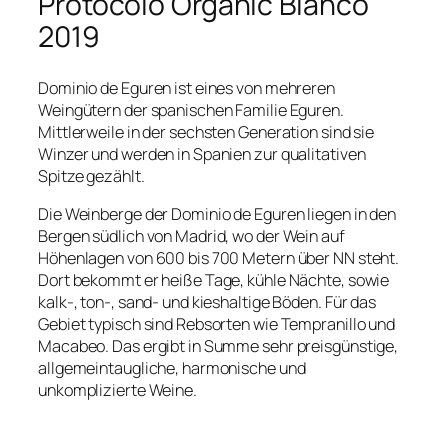
Protocolo Organic Blanco
2019
Dominio de Eguren ist eines von mehreren
Weingütern der spanischen Familie Eguren.
Mittlerweile in der sechsten Generation sind sie
Winzer und werden in Spanien zur qualitativen
Spitze gezählt.
Die Weinberge der Dominio de Eguren liegen in den
Bergen südlich von Madrid, wo der Wein auf
Höhenlagen von 600 bis 700 Metern über NN steht.
Dort bekommt er heiße Tage, kühle Nächte, sowie
kalk-, ton-, sand- und kieshaltige Böden. Für das
Gebiet typisch sind Rebsorten wie Tempranillo und
Macabeo. Das ergibt in Summe sehr preisgünstige,
allgemeintaugliche, harmonische und
unkomplizierte Weine.