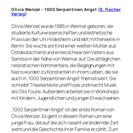
Olivia Wenzel – 1000 Serpentinen Angst (
S. Fischer
Verlag
)
Olivia Wenzel wurde 1985 in Weimar geboren, sie
studierte Kulturwissenschaften und ästhetische
Praxis an der Uni Hildesheim und lebt mittlerweile in
Berlin. Sie wuchs als Kind einer weißen Mutter aus
Ostdeutschland und eines schwarzen Vaters aus
Sambia in der Nähe von Weimar auf. Die alltäglichen
rassistischen Kommentare, die Begegnungen mit
Nazis wurden zu Konstanten in ihrem Leben, die sie
auch in ‚1000 Serpentinen Angst‘ thematisiert. Sie
schreibt Theatertexte und Prosa und macht Musik
als Otis Foulie. Außerdem arbeitet sie in Workshops
mit Kindern, Jugendlichen und jungen Erwachsenen.
‚1000 Serpentinen Angst‘ ist der erste Roman von
Olivia Wenzel. Es geht in diesem Roman um eine
junge Frau, die auf die sich rasant verändernde Zeit
sieht und die Geschichte ihrer Familie erzählt: Zum