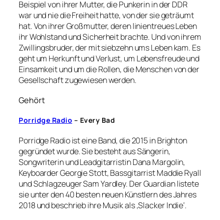
Beispiel von ihrer Mutter, die Punkerin in der DDR
war und nie die Freiheit hatte, von der sie geträumt
hat. Von ihrer Großmutter, deren linientreues Leben
ihr Wohlstand und Sicherheit brachte. Und von ihrem
Zwillingsbruder, der mit siebzehn ums Leben kam. Es
geht um Herkunft und Verlust, um Lebensfreude und
Einsamkeit und um die Rollen, die Menschen von der
Gesellschaft zugewiesen werden.
Gehört
Porridge Radio
– Every Bad
Porridge Radio ist eine Band, die 2015 in Brighton
gegründet wurde. Sie besteht aus Sängerin,
Songwriterin und Leadgitarristin Dana Margolin,
Keyboarder Georgie Stott, Bassgitarrist Maddie Ryall
und Schlagzeuger Sam Yardley. Der Guardian listete
sie unter den 40 besten neuen Künstlern des Jahres
2018 und beschrieb ihre Musik als ‚Slacker Indie‘.