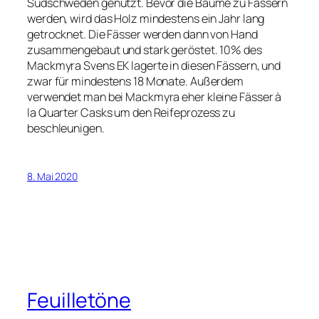
Südschweden genutzt. Bevor die Bäume zu Fässern
werden, wird das Holz mindestens ein Jahr lang
getrocknet. Die Fässer werden dann von Hand
zusammengebaut und stark geröstet. 10% des
Mackmyra Svens EK lagerte in diesen Fässern, und
zwar für mindestens 18 Monate. Außerdem
verwendet man bei Mackmyra eher kleine Fässer à
la Quarter Casks um den Reifeprozess zu
beschleunigen.
8. Mai 2020
Feuilletöne