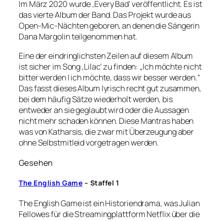
Im März 2020 wurde ‚Every Bad‘ veröffentlicht. Es ist
das vierte Album der Band. Das Projekt wurde aus
Open-Mic-Nächten geboren, an denen die Sängerin
Dana Margolin teilgenommen hat.
Eine der eindringlichsten Zeilen auf diesem Album
ist sicher im Song ‚Lilac‘ zu finden: „Ich möchte nicht
bitter werden | ich möchte, dass wir besser werden.“
Das fasst dieses Album lyrisch recht gut zusammen,
bei dem häufig Sätze wiederholt werden, bis
entweder an sie geglaubt wird oder die Aussagen
nicht mehr schaden können. Diese Mantras haben
was von Katharsis, die zwar mit Überzeugung aber
ohne Selbstmitleid vorgetragen werden.
Gesehen
The English Game
– Staffel 1
The English Game ist ein Historiendrama, was Julian
Fellowes für die Streamingplattform Netflix über die