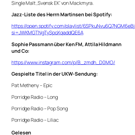
Single Malt ‚Svensk EK‘ von Mackmyra.
Jazz-Liste des Herrn Martinsen bei Spotify:
https://open.spotify.com/playlist/6SPkuNvu6Q7NGM6eB
si=JWKMGTNgTySpoXqaddQE6A
Sophie Passmann über Ken FM, Attila Hildmann
und Co:
https://www.instagram.com/p/B_zmdh_D0MO/
Gespielte Titel in der UKW-Sendung:
Pat Metheny – Epic
Porridge Radio – Long
Porridge Radio – Pop Song
Porridge Radio – Liliac
Gelesen