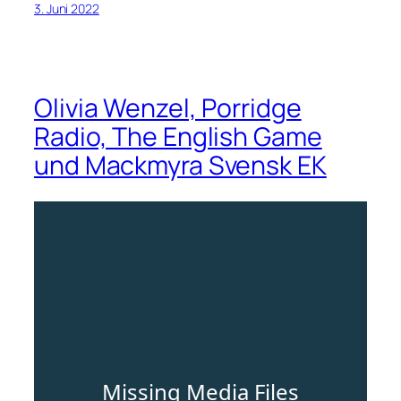
3. Juni 2022
Olivia Wenzel, Porridge
Radio, The English Game
und Mackmyra Svensk EK