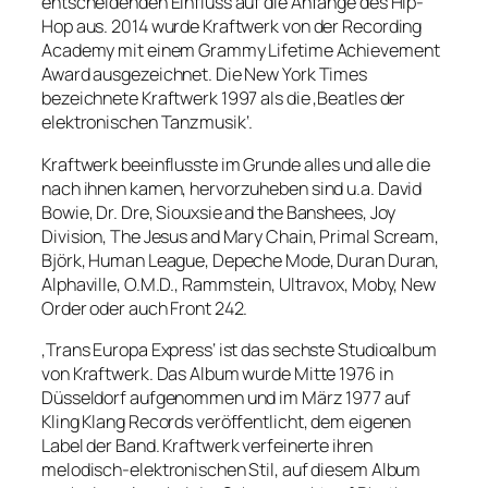
entscheidenden Einfluss auf die Anfänge des Hip-
Hop aus. 2014 wurde Kraftwerk von der Recording
Academy mit einem Grammy Lifetime Achievement
Award ausgezeichnet. Die New York Times
bezeichnete Kraftwerk 1997 als die ‚Beatles der
elektronischen Tanzmusik‘.
Kraftwerk beeinflusste im Grunde alles und alle die
nach ihnen kamen, hervorzuheben sind u.a. David
Bowie, Dr. Dre, Siouxsie and the Banshees, Joy
Division, The Jesus and Mary Chain, Primal Scream,
Björk, Human League, Depeche Mode, Duran Duran,
Alphaville, O.M.D., Rammstein, Ultravox, Moby, New
Order oder auch Front 242.
‚Trans Europa Express‘ ist das sechste Studioalbum
von Kraftwerk. Das Album wurde Mitte 1976 in
Düsseldorf aufgenommen und im März 1977 auf
Kling Klang Records veröffentlicht, dem eigenen
Label der Band. Kraftwerk verfeinerte ihren
melodisch-elektronischen Stil, auf diesem Album