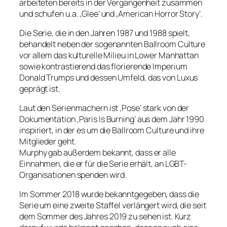
arbeiteten bereits in der Vergangenheit zusammen
und schufen u.a. ‚Glee‘ und ‚American Horror Story‘.
Die Serie, die in den Jahren 1987 und 1988 spielt,
behandelt neben der sogenannten Ballroom Culture
vor allem das kulturelle Milieu in Lower Manhattan
sowie kontrastierend das florierende Imperium
Donald Trumps und dessen Umfeld, das von Luxus
geprägt ist.
Laut den Serienmachern ist ‚Pose‘ stark von der
Dokumentation ‚Paris Is Burning‘ aus dem Jahr 1990
inspiriert, in der es um die Ballroom Culture und ihre
Mitglieder geht.
Murphy gab außerdem bekannt, dass er alle
Einnahmen, die er für die Serie erhält, an LGBT-
Organisationen spenden wird.
Im Sommer 2018 wurde bekanntgegeben, dass die
Serie um eine zweite Staffel verlängert wird, die seit
dem Sommer des Jahres 2019 zu sehen ist. Kurz