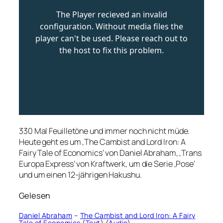
330 Mal Feuilletöne und immer noch nicht müde.
Heute geht es um ‚The Cambist and Lord Iron: A
Fairy Tale of Economics‘ von Daniel Abraham, ‚Trans
Europa Express‘ von Kraftwerk, um die Serie ‚Pose‘
und um einen 12-jährigen Hakushu.
Gelesen
Daniel Abraham
–
The Cambist and Lord Iron: A Fairy
Tale of Economics
(
Text
) (
Audio
)