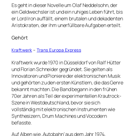
Es geht in dieser Novelle um Olaf Neddelsohn, der
ein Geldwechsler ist und ein ruhiges Leben führt, bis
er Lord Iron auffällt, einem brutalen und dekadenten
Aristokraten, der ihm unerfüllbare Aufgaben erteilt.
Gehört
Kraftwerk
–
Trans Europa Express
Kraftwerk wurde 1970 in Düsseldorf von Ralf Hütter
und Florian Schneider gegründet. Sie gelten als
Innovatoren und Pioniere der elektronischen Musik
und gehörten zu den ersten Künstlern, die das Genre
bekannt machten. Die Band begann in den frühen
70er Jahren als Teil der experimentellen Krautrock-
Szene in Westdeutschland, bevor sie sich
vollständig mit elektronischen Instrumenten wie
Synthesizern, Drum Machines und Vocodern
befasste.
Auf Alben wie ‚Autobahn‘ aus dem Jahr 1974,