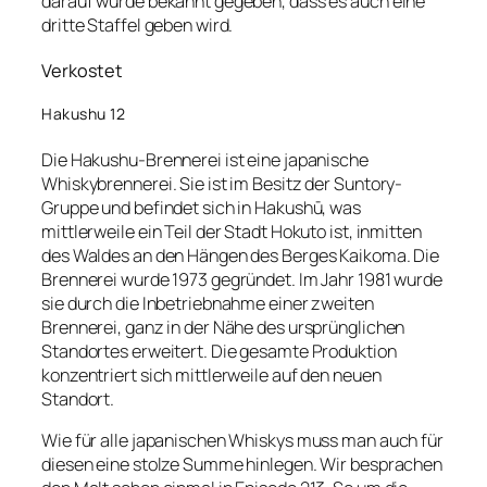
darauf wurde bekannt gegeben, dass es auch eine
dritte Staffel geben wird.
Verkostet
Hakushu 12
Die Hakushu-Brennerei ist eine japanische
Whiskybrennerei. Sie ist im Besitz der Suntory-
Gruppe und befindet sich in Hakushū, was
mittlerweile ein Teil der Stadt Hokuto ist, inmitten
des Waldes an den Hängen des Berges Kaikoma. Die
Brennerei wurde 1973 gegründet. Im Jahr 1981 wurde
sie durch die Inbetriebnahme einer zweiten
Brennerei, ganz in der Nähe des ursprünglichen
Standortes erweitert. Die gesamte Produktion
konzentriert sich mittlerweile auf den neuen
Standort.
Wie für alle japanischen Whiskys muss man auch für
diesen eine stolze Summe hinlegen. Wir besprachen