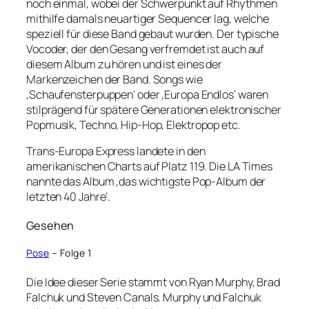
noch einmal, wobei der Schwerpunkt auf Rhythmen
mithilfe damals neuartiger Sequencer lag, welche
speziell für diese Band gebaut wurden. Der typische
Vocoder, der den Gesang verfremdet ist auch auf
diesem Album zu hören und ist eines der
Markenzeichen der Band. Songs wie
‚Schaufensterpuppen‘ oder ‚Europa Endlos‘ waren
stilprägend für spätere Generationen elektronischer
Popmusik, Techno, Hip-Hop, Elektropop etc.
Trans-Europa Express landete in den
amerikanischen Charts auf Platz 119. Die LA Times
nannte das Album ‚das wichtigste Pop-Album der
letzten 40 Jahre‘.
Gesehen
Pose
– Folge 1
Die Idee dieser Serie stammt von Ryan Murphy, Brad
Falchuk und Steven Canals. Murphy und Falchuk