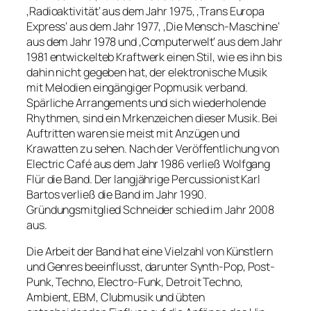
‚Radioaktivität‘ aus dem Jahr 1975, ‚Trans Europa
Express‘ aus dem Jahr 1977, ‚Die Mensch-Maschine‘
aus dem Jahr 1978 und ‚Computerwelt‘ aus dem Jahr
1981 entwickelteb Kraftwerk einen Stil, wie es ihn bis
dahin nicht gegeben hat, der elektronische Musik
mit Melodien eingängiger Popmusik verband.
Spärliche Arrangements und sich wiederholende
Rhythmen, sind ein Mrkenzeichen dieser Musik. Bei
Auftritten waren sie meist mit Anzügen und
Krawatten zu sehen. Nach der Veröffentlichung von
Electric Café aus dem Jahr 1986 verließ Wolfgang
Flür die Band. Der langjährige Percussionist Karl
Bartos verließ die Band im Jahr 1990.
Gründungsmitglied Schneider schied im Jahr 2008
aus.
Die Arbeit der Band hat eine Vielzahl von Künstlern
und Genres beeinflusst, darunter Synth-Pop, Post-
Punk, Techno, Electro-Funk, Detroit Techno,
Ambient, EBM, Clubmusik und übten