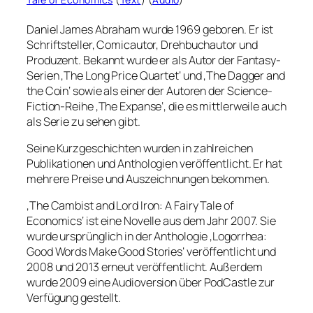
Daniel James Abraham wurde 1969 geboren. Er ist
Schriftsteller, Comicautor, Drehbuchautor und
Produzent. Bekannt wurde er als Autor der Fantasy-
Serien ‚The Long Price Quartet‘ und ‚The Dagger and
the Coin‘ sowie als einer der Autoren der Science-
Fiction-Reihe ‚The Expanse‘, die es mittlerweile auch
als Serie zu sehen gibt.
Seine Kurzgeschichten wurden in zahlreichen
Publikationen und Anthologien veröffentlicht. Er hat
mehrere Preise und Auszeichnungen bekommen.
‚The Cambist and Lord Iron: A Fairy Tale of
Economics‘ ist eine Novelle aus dem Jahr 2007. Sie
wurde ursprünglich in der Anthologie ‚Logorrhea:
Good Words Make Good Stories‘ veröffentlicht und
2008 und 2013 erneut veröffentlicht. Außerdem
wurde 2009 eine Audioversion über PodCastle zur
Verfügung gestellt.