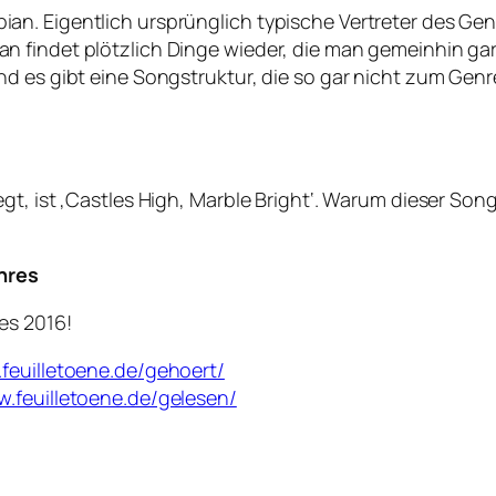
n. Eigentlich ursprünglich typische Vertreter des Gen
 findet plötzlich Dinge wieder, die man gemeinhin gar
nd es gibt eine Songstruktur, die so gar nicht zum Gen
t, ist ‚Castles High, Marble Bright‘. Warum dieser Song 
hres
es 2016!
.feuilletoene.de/gehoert/
w.feuilletoene.de/gelesen/