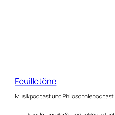
Feuilletöne
Musikpodcast und Philosophiepodcast
Feuilletöne
Wir
Spenden
Hören
Tec