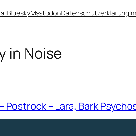
ail
Bluesky
Mastodon
Datenschutzerklärung
I
y in Noise
– Postrock – Lara, Bark Psycho