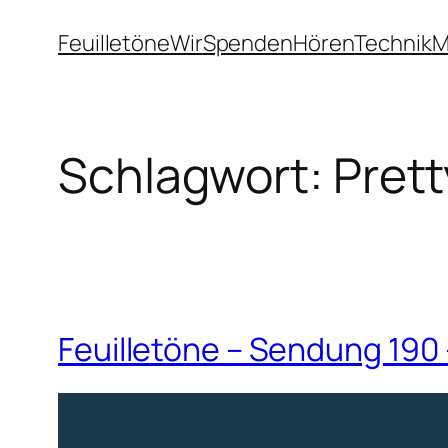
Zum
Feuilletöne
Wir
Spenden
Hören
Technik
M
Inhalt
springen
Schlagwort:
Prett
Feuilletöne – Sendung 190 