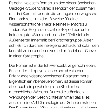
Es geht in diesem Roman um den niederländischen
Geologie-Student Alfred Issendorf, der zusammen
mit drei Kommilitonen in die entlegene norwegische
Finnmark reist, um dort Beweise für eine
wissenschaftliche Theorie seines Mentors zu
finden. Von Beginn an steht die Expedition unter
keinem guten Stern und Issendorf fühlt sich als
Außenseiter innerhalb der Forschergruppe. Als er
schließlich durch seine eigene Schuld und Zufall den
Kontakt zu den anderen verliert, mündet das Ganze
in einer Katastrophe.
Der Roman ist in der Ich-Perspektive gerschrieben.
Er schildert die psychischen und physischen
Erfahrungen des norwegischen Polarsommers.
Eigentlich ein Abenteuerroman, ist dieser Roman
aber auch ein psychologische Studie des
menschlichen Wesens. Durch die ständigen
Wendungen der Geschichte kann man das alles
auch als eine Art Chronologie des Scheiterns lesen.
Der Roman beschäftigt sich mit existenzialistischen