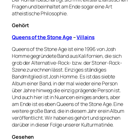
Fragen und beinhaltet am Ende sogar eine Art
atheistische Philosophie.
Gehört
Queens of the Stone Age
–
Villains
Queens of the Stone Age ist eine 1996 von Josh
Homme gegründete Band aus Kalifornien, die sich
grob der Alternative-Rock- bzw. der Stoner-Rock-
Szene zurechnen lässt. Einziges ständiges
Bandmitglied ist Josh Homme. Es ist das siebte
Album einer Band, in der mal wieder eine Person
über Jahre hinweg die einzig prägende Person ist.
Und auch hier ist in Nuancen einiges anders, aber
am Ende ist es eben Queens of the Stone Age. Eine
weitere große Band, die in diesem Jahr erein Album
veröffentlicht. Wir haben es gehört und sprechen
darüber in dieser Folge unserer Kulturmatinée.
Gesehen