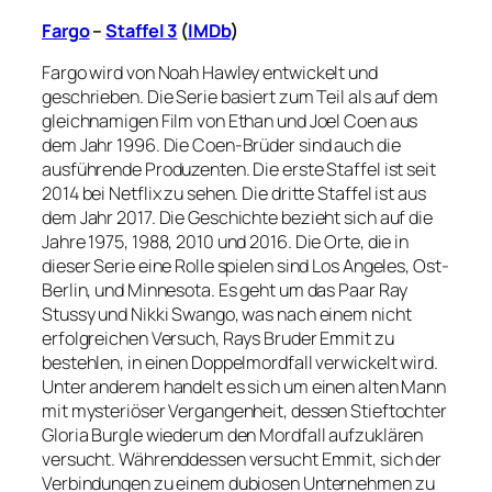
Fargo
–
Staffel 3
(
IMDb
)
Fargo wird von Noah Hawley entwickelt und
geschrieben. Die Serie basiert zum Teil als auf dem
gleichnamigen Film von Ethan und Joel Coen aus
dem Jahr 1996. Die Coen-Brüder sind auch die
ausführende Produzenten. Die erste Staffel ist seit
2014 bei Netflix zu sehen. Die dritte Staffel ist aus
dem Jahr 2017. Die Geschichte bezieht sich auf die
Jahre 1975, 1988, 2010 und 2016. Die Orte, die in
dieser Serie eine Rolle spielen sind Los Angeles, Ost-
Berlin, und Minnesota. Es geht um das Paar Ray
Stussy und Nikki Swango, was nach einem nicht
erfolgreichen Versuch, Rays Bruder Emmit zu
bestehlen, in einen Doppelmordfall verwickelt wird.
Unter anderem handelt es sich um einen alten Mann
mit mysteriöser Vergangenheit, dessen Stieftochter
Gloria Burgle wiederum den Mordfall aufzuklären
versucht. Währenddessen versucht Emmit, sich der
Verbindungen zu einem dubiosen Unternehmen zu