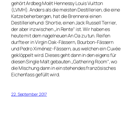
gehört Ardbeg Moët Hennessy Louis Vuitton
(LVMH). Anders als die meisten Destillerien, die eine
Katze beherbergen, hat die Brennerei einen
Destilleriehund: Shortie, einen Jack Russell Terrier,
der aber inzwischen „in Rente“ ist. Wir haben es
heute mit dem nagelneuen An Oa zu tun. Reifen
durfte er in Virgin Oak-Fässern, Bourbon-Fässern
und Pedro Ximénez-Fässern, aus welchen ein Cuvée
geklöppelt wird. Dieses geht dann in den eigens für
diesen Single Malt gebauten „Gathering Room“, wo
die Mischung dann in ein stehendes französisches
Eichenfass gefüllt wird.
22. September 2017