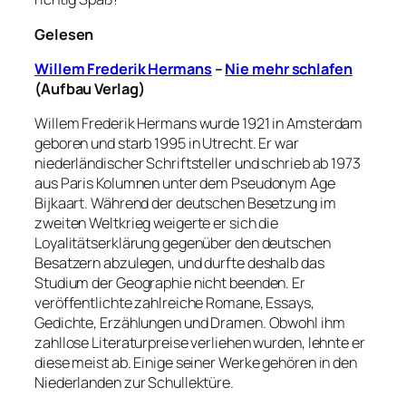
Gelesen
Willem Frederik Hermans
–
Nie mehr schlafen
(Aufbau Verlag)
Willem Frederik Hermans wurde 1921 in Amsterdam
geboren und starb 1995 in Utrecht. Er war
niederländischer Schriftsteller und schrieb ab 1973
aus Paris Kolumnen unter dem Pseudonym Age
Bijkaart. Während der deutschen Besetzung im
zweiten Weltkrieg weigerte er sich die
Loyalitätserklärung gegenüber den deutschen
Besatzern abzulegen, und durfte deshalb das
Studium der Geographie nicht beenden. Er
veröffentlichte zahlreiche Romane, Essays,
Gedichte, Erzählungen und Dramen. Obwohl ihm
zahllose Literaturpreise verliehen wurden, lehnte er
diese meist ab. Einige seiner Werke gehören in den
Niederlanden zur Schullektüre.