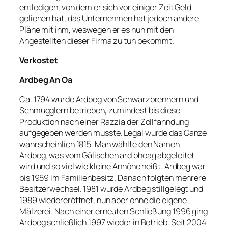
entledigen, von dem er sich vor einiger Zeit Geld
geliehen hat, das Unternehmen hat jedoch andere
Pläne mit ihm, weswegen er es nun mit den
Angestellten dieser Firma zu tun bekommt.
Verkostet
Ardbeg An Oa
Ca. 1794 wurde Ardbeg von Schwarzbrennern und
Schmugglern betrieben, zumindest bis diese
Produktion nach einer Razzia der Zollfahndung
aufgegeben werden musste. Legal wurde das Ganze
wahrscheinlich 1815. Man wählte den Namen
Ardbeg, was vom Gälischen ard bheag abgeleitet
wird und so viel wie kleine Anhöhe heißt. Ardbeg war
bis 1959 im Familienbesitz. Danach folgten mehrere
Besitzerwechsel. 1981 wurde Ardbeg stillgelegt und
1989 wiedereröffnet, nun aber ohne die eigene
Mälzerei. Nach einer erneuten Schließung 1996 ging
Ardbeg schließlich 1997 wieder in Betrieb. Seit 2004