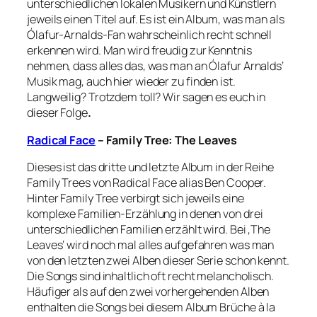
unterschiedlichen lokalen Musikern und Künstlern
jeweils einen Titel auf. Es ist ein Album, was man als
Ólafur-Arnalds-Fan wahrscheinlich recht schnell
erkennen wird. Man wird freudig zur Kenntnis
nehmen, dass alles das, was man an Ólafur Arnalds‘
Musik mag, auch hier wieder zu finden ist.
Langweilig? Trotzdem toll? Wir sagen es euch in
dieser Folge
.
Radical Face
– Family Tree: The Leaves
Dieses ist das dritte und letzte Album in der Reihe
Family Trees von Radical Face alias Ben Cooper.
Hinter Family Tree verbirgt sich jeweils eine
komplexe Familien-Erzählung in denen von drei
unterschiedlichen Familien erzählt wird. Bei ‚The
Leaves‘ wird noch mal alles aufgefahren was man
von den letzten zwei Alben dieser Serie schon kennt.
Die Songs sind inhaltlich oft recht melancholisch.
Häufiger als auf den zwei vorhergehenden Alben
enthalten die Songs bei diesem Album Brüche à la