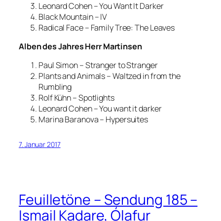
Leonard Cohen – You Want It Darker
Black Mountain – IV
Radical Face – Family Tree: The Leaves
Alben des Jahres Herr Martinsen
Paul Simon – Stranger to Stranger
Plants and Animals – Waltzed in from the
Rumbling
Rolf Kühn – Spotlights
Leonard Cohen – You want it darker
Marina Baranova – Hypersuites
7. Januar 2017
Feuilletöne – Sendung 185 –
Ismail Kadare, Ólafur