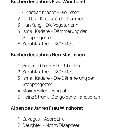
Bücher des Jahres Frau Windhorst
Christian Kracht – Die Toten
Karl Ove Knausgård – Träumen
Han Kang – Die Vegetarierin
Ismail Kadare – Dämmerung der
Steppengötter
Sarah Kuttner – 180° Meer
Bücher des Jahres Herr Martinsen
Siegfried Lenz – Der Überläufer
Sarah Kuttner – 180° Meer
Ismail Kadare – Die Dämmerung der
Steppengötter
Maxim Biller – Biografie
Heinz Strunk- Der goldene Handschuh
Alben des Jahres Frau Windhorst
Savages – Adore Life
Daughter – Not to Disappear