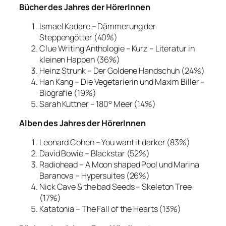
Bücher des Jahres der HörerInnen
Ismael Kadare – Dämmerung der
Steppengötter (40%)
Clue Writing Anthologie – Kurz – Literatur in
kleinen Happen (36%)
Heinz Strunk – Der Goldene Handschuh (24%)
Han Kang – Die Vegetarierin und Maxim Biller –
Biografie (19%)
Sarah Kuttner – 180° Meer (14%)
Alben des Jahres der HörerInnen
Leonard Cohen – You want it darker (83%)
David Bowie – Blackstar (52%)
Radiohead – A Moon shaped Pool und Marina
Baranova – Hypersuites (26%)
Nick Cave & the bad Seeds – Skeleton Tree
(17%)
Katatonia – The Fall of the Hearts (13%)