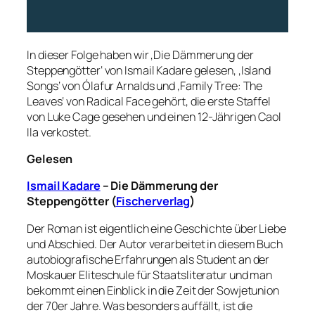
In dieser Folge haben wir ‚Die Dämmerung der
Steppengötter‘ von Ismail Kadare gelesen, ‚Island
Songs‘ von Ólafur Arnalds und ‚Family Tree: The
Leaves‘ von Radical Face gehört, die erste Staffel
von Luke Cage gesehen und einen 12-Jährigen Caol
Ila verkostet.
Gelesen
Ismail Kadare
– Die Dämmerung der
Steppengötter (
Fischerverlag
)
Der Roman ist eigentlich eine Geschichte über Liebe
und Abschied. Der Autor verarbeitet in diesem Buch
autobiografische Erfahrungen als Student an der
Moskauer Eliteschule für Staatsliteratur und man
bekommt einen Einblick in die Zeit der Sowjetunion
der 70er Jahre. Was besonders auffällt, ist die