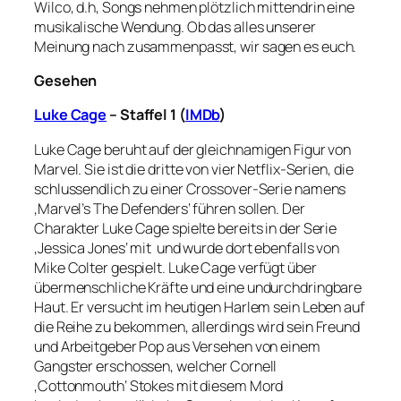
Wilco, d.h, Songs nehmen plötzlich mittendrin eine
musikalische Wendung. Ob das alles unserer
Meinung nach zusammenpasst, wir sagen es euch.
Gesehen
Luke Cage
– Staffel 1 (
IMDb
)
Luke Cage beruht auf der gleichnamigen Figur von
Marvel. Sie ist die dritte von vier Netflix-Serien, die
schlussendlich zu einer Crossover-Serie namens
‚Marvel’s The Defenders‘ führen sollen. Der
Charakter Luke Cage spielte bereits in der Serie
‚Jessica Jones‘ mit und wurde dort ebenfalls von
Mike Colter gespielt.
Luke Cage verfügt über
übermenschliche Kräfte und eine undurchdringbare
Haut. Er versucht im heutigen Harlem sein Leben auf
die Reihe zu bekommen, allerdings wird sein Freund
und Arbeitgeber Pop aus Versehen von einem
Gangster erschossen, welcher Cornell
‚Cottonmouth‘ Stokes mit diesem Mord