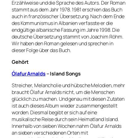
Erzählweise und die Sprache des Autors. Der Roman
stammt aus dem Jahr 1978. 1981 erschien das Buch
auch in französischer Übersetzung. Nach dem Ende
des Kommunismus in Albanien verfasste er die
endgültige albanische Fassung im Jahre 1998. Die
deutsche Übersetzung stammt von Joachim Röhm.
Wir haben den Roman gelesen und sprechen in
dieser Folge über das Buch.
Gehört
Ólafur Arnalds
– Island Songs
Streicher, Melancholie und hübsche Melodien, mehr
braucht Ólafur Arnalds nicht, um die Menschen
glücklich zu machen. Und genau mit diesen Zutaten
ist auch dieses Album wieder zusammengestellt
worden. Diesmal begibt er sich auf eine
musikalische Reise durch sein Heimatland Island.
Innerhalb von sieben Wochen nahm Ólafur Arnalds
an sieben verschiedenen Orten mit