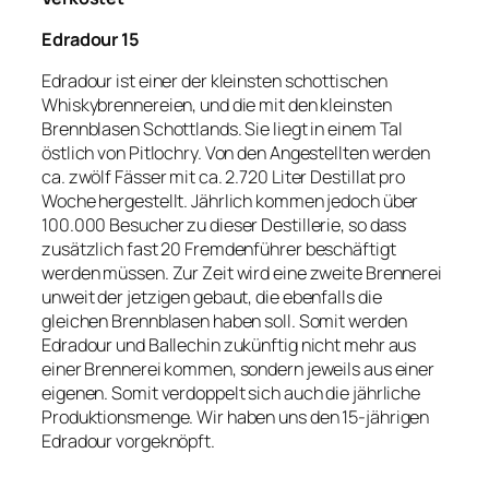
Edradour 15
Edradour ist einer der kleinsten schottischen
Whiskybrennereien, und die mit den kleinsten
Brennblasen Schottlands. Sie liegt in einem Tal
östlich von Pitlochry. Von den Angestellten werden
ca. zwölf Fässer mit ca. 2.720 Liter Destillat pro
Woche hergestellt. Jährlich kommen jedoch über
100.000 Besucher zu dieser Destillerie, so dass
zusätzlich fast 20 Fremdenführer beschäftigt
werden müssen. Zur Zeit wird eine zweite Brennerei
unweit der jetzigen gebaut, die ebenfalls die
gleichen Brennblasen haben soll. Somit werden
Edradour und Ballechin zukünftig nicht mehr aus
einer Brennerei kommen, sondern jeweils aus einer
eigenen. Somit verdoppelt sich auch die jährliche
Produktionsmenge. Wir haben uns den 15-jährigen
Edradour vorgeknöpft.