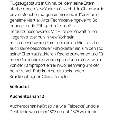
Flugzeugabsturz in China, bei dem seine Eltern
starben, nach New York zurückkehrt. In China wurde
er von Mönchen aufgenommen und in K’un-L’un in
geheime Martial-Arts-Techniken eingeweiht. So
erlangte er die Fähigkeit, die Iron Fist
heraufzubeschwören. Mit Hilfe der Anwältin Jeri
Hogarth tritt er nun in New York sein
milliardenschweres Familienerbe an. Hier setzt er
auch seine besonderen Fähigkeiten ein, um den Tod
seiner Eltern aufzuklären, Rache zu nehmen und für
mehr Gerechtigkeit zu kämpfen. Unterstützt wird er
von der Kampfsportlehrerin Colleen Wing und der
dem Marvel-Publikum bereits bekannten
Krankenpflegerin Claire Temple.
Verkostet
Auchentoshan 12
Auchentoshan heißt so viel wie ‚Feldecke‘ und die
Destillerie wurde um 1823 erbaut. 1875 wurde sie