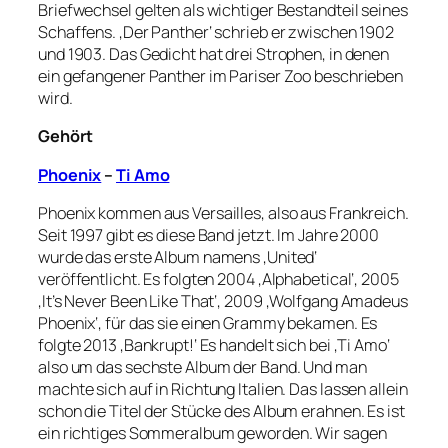
Briefwechsel gelten als wichtiger Bestandteil seines
Schaffens. ‚Der Panther‘ schrieb er zwischen 1902
und 1903. Das Gedicht hat drei Strophen, in denen
ein gefangener Panther im Pariser Zoo beschrieben
wird.
Gehört
Phoenix
–
Ti Amo
Phoenix kommen aus Versailles, also aus Frankreich.
Seit 1997 gibt es diese Band jetzt. Im Jahre 2000
wurde das erste Album namens ‚United‘
veröffentlicht. Es folgten 2004 ‚Alphabetical‘, 2005
‚It’s Never Been Like That‘, 2009 ‚Wolfgang Amadeus
Phoenix‘, für das sie einen Grammy bekamen. Es
folgte 2013 ‚Bankrupt!‘ Es handelt sich bei ‚Ti Amo‘
also um das sechste Album der Band. Und man
machte sich auf in Richtung Italien. Das lassen allein
schon die Titel der Stücke des Album erahnen. Es ist
ein richtiges Sommeralbum geworden. Wir sagen