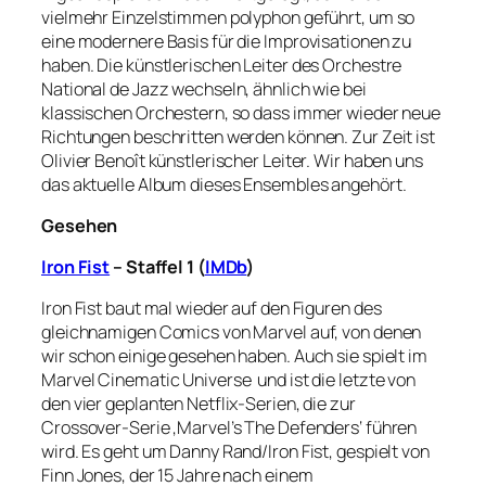
vielmehr Einzelstimmen polyphon geführt, um so
eine modernere Basis für die Improvisationen zu
haben. Die künstlerischen Leiter des Orchestre
National de Jazz wechseln, ähnlich wie bei
klassischen Orchestern, so dass immer wieder neue
Richtungen beschritten werden können. Zur Zeit ist
Olivier Benoît künstlerischer Leiter. Wir haben uns
das aktuelle Album dieses Ensembles angehört.
Gesehen
Iron Fist
– Staffel 1 (
IMDb
)
Iron Fist baut mal wieder auf den Figuren des
gleichnamigen Comics von Marvel auf, von denen
wir schon einige gesehen haben. Auch sie spielt im
Marvel Cinematic Universe und ist die letzte von
den vier geplanten Netflix-Serien, die zur
Crossover-Serie ‚Marvel’s The Defenders‘ führen
wird. Es geht um Danny Rand/Iron Fist, gespielt von
Finn Jones, der 15 Jahre nach einem