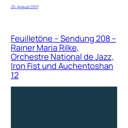
25. August 2017
Feuilletöne – Sendung 208 –
Rainer Maria Rilke,
Orchestre National de Jazz,
Iron Fist und Auchentoshan
12