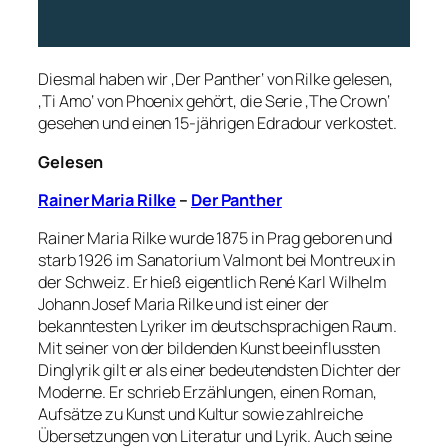
Diesmal haben wir ‚Der Panther‘ von Rilke gelesen,
‚Ti Amo‘ von Phoenix gehört, die Serie ‚The Crown‘
gesehen und einen 15-jährigen Edradour verkostet.
Gelesen
Rainer Maria Rilke
–
Der Panther
Rainer Maria Rilke wurde 1875 in Prag geboren und
starb 1926 im Sanatorium Valmont bei Montreux in
der Schweiz. Er hieß eigentlich René Karl Wilhelm
Johann Josef Maria Rilke und ist einer der
bekanntesten Lyriker im deutschsprachigen Raum.
Mit seiner von der bildenden Kunst beeinflussten
Dinglyrik gilt er als einer bedeutendsten Dichter der
Moderne. Er schrieb Erzählungen, einen Roman,
Aufsätze zu Kunst und Kultur sowie zahlreiche
Übersetzungen von Literatur und Lyrik. Auch seine