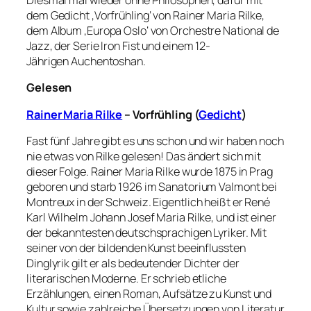
Diesmal mal wieder ohne Philosophen, dafür mit
dem Gedicht ‚Vorfrühling‘ von Rainer Maria Rilke,
dem Album ‚Europa Oslo‘ von Orchestre National de
Jazz, der Serie Iron Fist und einem 12-
Jährigen Auchentoshan.
Gelesen
Rainer Maria Rilke
– Vorfrühling (
Gedicht
)
Fast fünf Jahre gibt es uns schon und wir haben noch
nie etwas von Rilke gelesen! Das ändert sich mit
dieser Folge. Rainer Maria Rilke wurde 1875 in Prag
geboren und starb 1926 im Sanatorium Valmont bei
Montreux in der Schweiz. Eigentlich heißt er René
Karl Wilhelm Johann Josef Maria Rilke, und ist einer
der bekanntesten deutschsprachigen Lyriker. Mit
seiner von der bildenden Kunst beeinflussten
Dinglyrik gilt er als bedeutender Dichter der
literarischen Moderne. Er schrieb etliche
Erzählungen, einen Roman, Aufsätze zu Kunst und
Kultur sowie zahlreiche Übersetzungen von Literatur