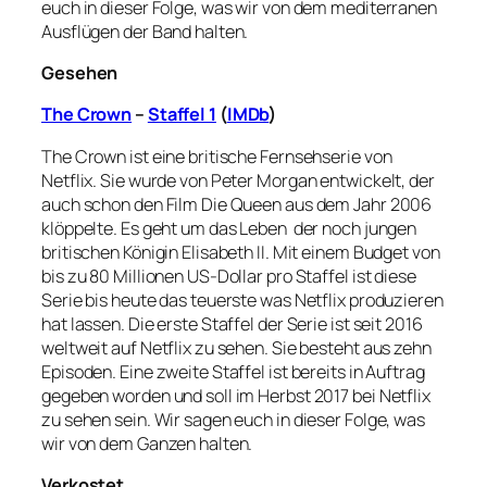
euch in dieser Folge, was wir von dem mediterranen
Ausflügen der Band halten.
Gesehen
The Crown
–
Staffel 1
(
IMDb
)
The Crown ist eine britische Fernsehserie von
Netflix. Sie wurde von Peter Morgan entwickelt, der
auch schon den Film Die Queen aus dem Jahr 2006
klöppelte. Es geht um das Leben der noch jungen
britischen Königin Elisabeth II. Mit einem Budget von
bis zu 80 Millionen US-Dollar pro Staffel ist diese
Serie bis heute das teuerste was Netflix produzieren
hat lassen. Die erste Staffel der Serie ist seit 2016
weltweit auf Netflix zu sehen. Sie besteht aus zehn
Episoden. Eine zweite Staffel ist bereits in Auftrag
gegeben worden und soll im Herbst 2017 bei Netflix
zu sehen sein. Wir sagen euch in dieser Folge, was
wir von dem Ganzen halten.
Verkostet