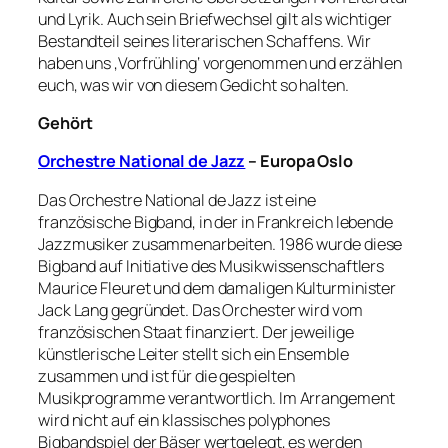
und Lyrik. Auch sein Briefwechsel gilt als wichtiger
Bestandteil seines literarischen Schaffens. Wir
haben uns ‚Vorfrühling‘ vorgenommen und erzählen
euch, was wir von diesem Gedicht so halten.
Gehört
Orchestre National de Jazz
– Europa Oslo
Das Orchestre National de Jazz ist eine
französische Bigband, in der in Frankreich lebende
Jazzmusiker zusammenarbeiten. 1986 wurde diese
Bigband auf Initiative des Musikwissenschaftlers
Maurice Fleuret und dem damaligen Kulturminister
Jack Lang gegründet. Das Orchester wird vom
französischen Staat finanziert. Der jeweilige
künstlerische Leiter stellt sich ein Ensemble
zusammen und ist für die gespielten
Musikprogramme verantwortlich. Im Arrangement
wird nicht auf ein klassisches polyphones
Bigbandspiel der Bäser wertgelegt, es werden