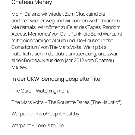
Chateau Meney
Moin! Da sind wir wieder. Zum Glück sind die
anderen wieder weg und wir können weitermachen,
wie damals. Wir hörten zu Feier des Tages ‚Random
Access Memories‘ von Daft Punk, die Band Warpaint
mit gleichnamigen Album und ‚De-Loused in the
Comatorium‘ von The Mars Volta. Wein gibt’s
natürlich auch in der Jubiläumssendung, und zwar
einen Bordeaux aus dem jahr 2012 vom Chateau
Meney.
In der UKW-Sendung gespielte Titel
The Cure – Watching me fall
The Mars Volta – The Roulette Dares (The Haunt of)
Warpaint – Intro/Keep it Healthy
Warpaint – Love is to Die