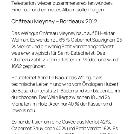
Telesterion‘ wieder zusammenarebiten würden.
Eine Tour und ein neues Album sollen folgen.
Château Meyney – Bordeaux 2012
Das Weingut Château Meyney baut auf 51 Hektar
Wein an. Es werden zu 65 % Cabernet Sauvignon, 25
% Merlot und ein wenig Petit Verdot angepflanzt,
was eher atypisch für Saint-Estèphe ist. Das
Château zählt zu den ältesten im Médoc und wurde
1662 gegründet.
Heute leitet Anne Le Naour das Weingut als
technische Leiterin und wird vom Önologen Hubert
de Bouärd unterstützt. Böden sind von blauen Lehm
durchzogen. Der Wein liegt zwischen 18 und 24
Monaten im Holz. Aber nur 40 % der Fässer sind
jeweils neu.
Es handelt sich um eine Cuvée aus Merlot 42%,
Cabernet Sauvignon 40% und Petit Verdot 18%. Es