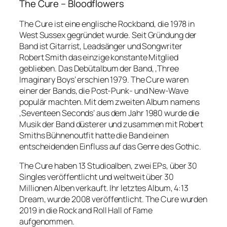
The Cure – Bloodflowers
The Cure ist eine englische Rockband, die 1978 in
West Sussex gegründet wurde. Seit Gründung der
Band ist Gitarrist, Leadsänger und Songwriter
Robert Smith das einzige konstante Mitglied
geblieben. Das Debütalbum der Band, ‚Three
Imaginary Boys‘ erschien 1979. The Cure waren
einer der Bands, die Post-Punk- und New-Wave
populär machten. Mit dem zweiten Album namens
‚Seventeen Seconds‘ aus dem Jahr 1980 wurde die
Musik der Band düsterer und zusammen mit Robert
Smiths Bühnenoutfit hatte die Band einen
entscheidenden Einfluss auf das Genre des Gothic.
The Cure haben 13 Studioalben, zwei EPs, über 30
Singles veröffentlicht und weltweit über 30
Millionen Alben verkauft. Ihr letztes Album, 4:13
Dream, wurde 2008 veröffentlicht. The Cure wurden
2019 in die Rock and Roll Hall of Fame
aufgenommen.