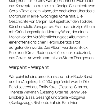
Klangkünstler Jeremy Ward geschrieben wurde, ist
das Konzeptalbum eine einstündige Geschichte von
Cerpin Taxt, einem Mann, der nach einer Überdosis
Morphium in ein einwöchiges Koma fällt. Die
Geschichte von Cerpin Taxt spielt auf den Tod des
Künstlers Julio Venegas an. Es ist das einzige Album
mit Gründungsmitglied Jeremy Ward, der einen
Monat vor der Veröffentlichung des Albums mit
einer offensichtlichen Heroinüberdosis tot
aufgefunden wurde. Das Album wurde von Rick
Rubin und Omar Rodríguez-López co-produziert,
das Cover-Artwork stammt von Storm Thorgerson.
Warpaint – Warpaint
Warpaint ist eine amerikanische Indie-Rock-Band
aus Los Angeles, die 2004 gegründet wurde. Die
Band besteht aus Emily Kokal (Gesang, Gitarre),
Theresa Wayman (Gesang, Gitarre), Jenny Lee
Lindberg (Bass, Gesang) und Stella Mozgawa
(Schlagzeug). Bis heute hat die Band vier