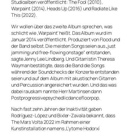
Studioalben veröffentlicht: The Fool (2010),
Warpaint (2014), Heads Up (2016) und Radiate Like
This (2022).
Wir wollen über das zweite Album sprechen, was
schlicht wie ‚Warpaint‘ heißt. Das Album wurd im
Januar 2014 veröffentlicht. Produziert von Flood und
der Band selbst. Die meisten Songs seien aus „just
jamming und free-flowing onstage“ entstanden,
sagte Jenny Lee Lindberg. Und Gitarristin Theresa
Wayman bestätigte, dass die Band die Songs
während der Soundchecks der Konzerte entstanden
seien und auf dem Album mit akustischen Gitarren
und Percussion angereichert wurden. Und das was
dabei rauskam nannte Herr Martinsen dann
Postprogressivepsychedlicdancefloorpop
.
Nach fast zehn Jahren der Inaktivität gaben
Rodríguez-López und Bixler-Zavala bekannt, dass
The Mars Volta 2022 im Rahmen einer
Kunstinstallation namens ‚L’ytome Hodorxí