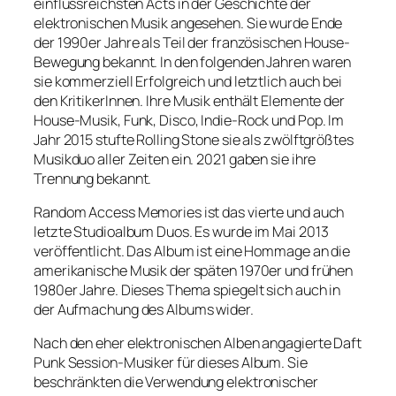
einflussreichsten Acts in der Geschichte der
elektronischen Musik angesehen. Sie wurde Ende
der 1990er Jahre als Teil der französischen House-
Bewegung bekannt. In den folgenden Jahren waren
sie kommerziell Erfolgreich und letztlich auch bei
den KritikerInnen. Ihre Musik enthält Elemente der
House-Musik, Funk, Disco, Indie-Rock und Pop. Im
Jahr 2015 stufte Rolling Stone sie als zwölftgrößtes
Musikduo aller Zeiten ein. 2021 gaben sie ihre
Trennung bekannt.
Random Access Memories ist das vierte und auch
letzte Studioalbum Duos. Es wurde im Mai 2013
veröffentlicht. Das Album ist eine Hommage an die
amerikanische Musik der späten 1970er und frühen
1980er Jahre. Dieses Thema spiegelt sich auch in
der Aufmachung des Albums wider.
Nach den eher elektronischen Alben angagierte Daft
Punk Session-Musiker für dieses Album. Sie
beschränkten die Verwendung elektronischer