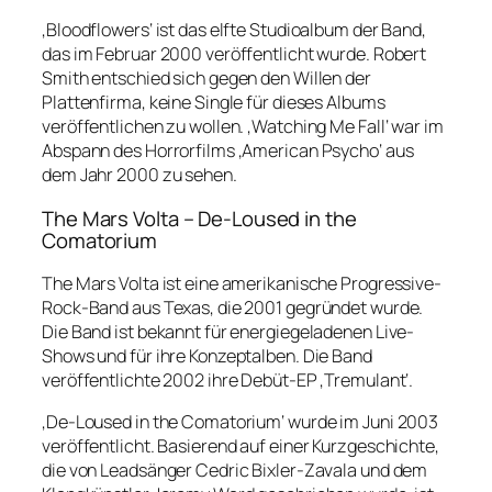
‚Bloodflowers‘ ist das elfte Studioalbum der Band,
das im Februar 2000 veröffentlicht wurde. Robert
Smith entschied sich gegen den Willen der
Plattenfirma, keine Single für dieses Albums
veröffentlichen zu wollen. ‚Watching Me Fall‘ war im
Abspann des Horrorfilms ‚American Psycho‘ aus
dem Jahr 2000 zu sehen.
The Mars Volta – De-Loused in the
Comatorium
The Mars Volta ist eine amerikanische Progressive-
Rock-Band aus Texas, die 2001 gegründet wurde.
Die Band ist bekannt für energiegeladenen Live-
Shows und für ihre Konzeptalben. Die Band
veröffentlichte 2002 ihre Debüt-EP ‚Tremulant‘.
‚De-Loused in the Comatorium‘ wurde im Juni 2003
veröffentlicht. Basierend auf einer Kurzgeschichte,
die von Leadsänger Cedric Bixler-Zavala und dem