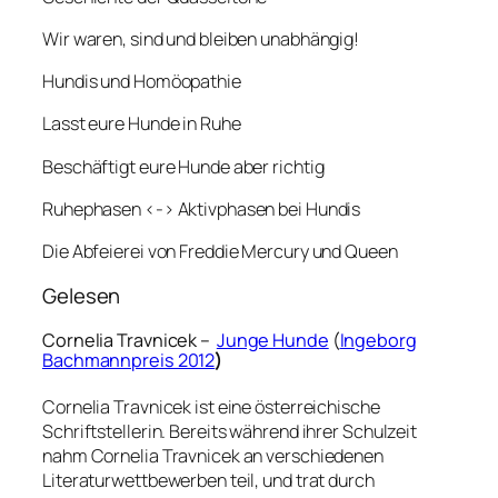
Wir waren, sind und bleiben unabhängig!
Hundis und Homöopathie
Lasst eure Hunde in Ruhe
Beschäftigt eure Hunde aber richtig
Ruhephasen <-> Aktivphasen bei Hundis
Die Abfeierei von Freddie Mercury und Queen
Gelesen
Cornelia Travnicek –
Junge Hunde
(
Ingeborg
Bachmannpreis 2012
)
Cornelia Travnicek ist eine österreichische
Schriftstellerin. Bereits während ihrer Schulzeit
nahm Cornelia Travnicek an verschiedenen
Literaturwettbewerben teil, und trat durch