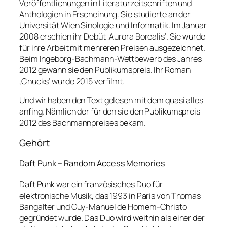
Veröffentlichungen in Literaturzeitschriften und
Anthologien in Erscheinung. Sie studierte an der
Universität Wien Sinologie und Informatik. Im Januar
2008 erschien ihr Debüt ‚Aurora Borealis‘. Sie wurde
für ihre Arbeit mit mehreren Preisen ausgezeichnet.
Beim Ingeborg-Bachmann-Wettbewerb des Jahres
2012 gewann sie den Publikumspreis. Ihr Roman
‚Chucks‘ wurde 2015 verfilmt.
Und wir haben den Text gelesen mit dem quasi alles
anfing. Nämlich der für den sie den Publikumspreis
2012 des Bachmannpreises bekam.
Gehört
Daft Punk – Random Access Memories
Daft Punk war ein französisches Duo für
elektronische Musik, das 1993 in Paris von Thomas
Bangalter und Guy-Manuel de Homem-Christo
gegründet wurde. Das Duo wird weithin als einer der