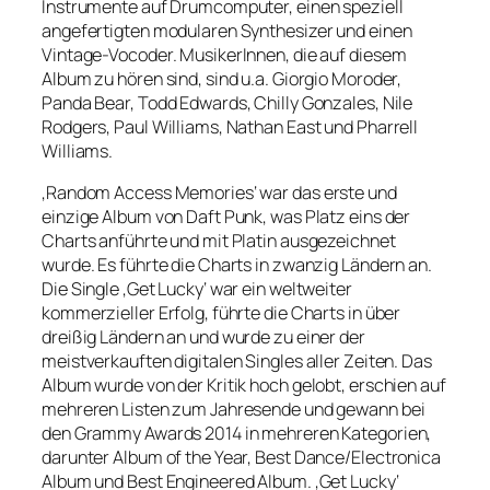
Instrumente auf Drumcomputer, einen speziell
angefertigten modularen Synthesizer und einen
Vintage-Vocoder. MusikerInnen, die auf diesem
Album zu hören sind, sind u.a. Giorgio Moroder,
Panda Bear, Todd Edwards, Chilly Gonzales, Nile
Rodgers, Paul Williams, Nathan East und Pharrell
Williams.
‚Random Access Memories‘ war das erste und
einzige Album von Daft Punk, was Platz eins der
Charts anführte und mit Platin ausgezeichnet
wurde. Es führte die Charts in zwanzig Ländern an.
Die Single ‚Get Lucky‘ war ein weltweiter
kommerzieller Erfolg, führte die Charts in über
dreißig Ländern an und wurde zu einer der
meistverkauften digitalen Singles aller Zeiten. Das
Album wurde von der Kritik hoch gelobt, erschien auf
mehreren Listen zum Jahresende und gewann bei
den Grammy Awards 2014 in mehreren Kategorien,
darunter Album of the Year, Best Dance/Electronica
Album und Best Engineered Album. ‚Get Lucky‘