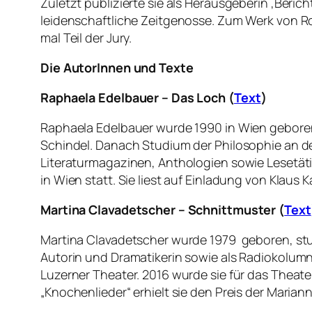
Zuletzt publizierte sie als Herausgeberin ‚Ber
leidenschaftliche Zeitgenosse. Zum Werk von Ro
mal Teil der Jury.
Die AutorInnen und Texte
Raphaela Edelbauer – Das Loch (
Text
)
Raphaela Edelbauer wurde 1990 in Wien geboren
Schindel. Danach Studium der Philosophie an d
Literaturmagazinen, Anthologien sowie Lesetätig
in Wien statt. Sie liest auf Einladung von Klaus K
Martina Clavadetscher – Schnittmuster (
Text
Martina Clavadetscher wurde 1979 geboren, studie
Autorin und Dramatikerin sowie als Radiokolumni
Luzerner Theater. 2016 wurde sie für das Theat
„Knochenlieder“ erhielt sie den Preis der Marian