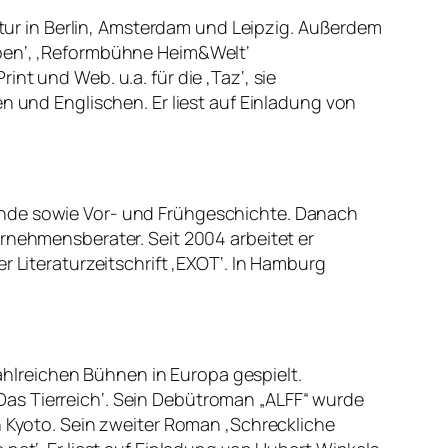
ratur in Berlin, Amsterdam und Leipzig. Außerdem
ppen‘, ‚Reformbühne Heim&Welt‘
int und Web. u.a. für die ‚Taz‘, sie
n und Englischen. Er liest auf Einladung von
unde sowie Vor- und Frühgeschichte. Danach
ernehmensberater. Seit 2004 arbeitet er
r Literaturzeitschrift ‚EXOT‘. In Hamburg
hlreichen Bühnen in Europa gespielt.
as Tierreich‘. Sein Debütroman „ALFF“ wurde
n Kyoto. Sein zweiter Roman ‚Schreckliche