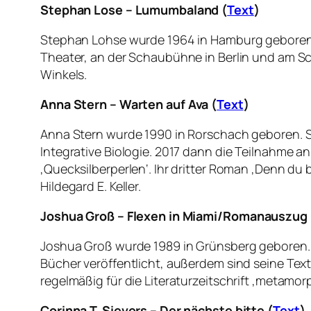
Stephan Lose – Lumumbaland (
Text
)
Stephan Lohse wurde 1964 in Hamburg geboren.
Theater, an der Schaubühne in Berlin und am Sch
Winkels.
Anna Stern –
Warten auf Ava (
Text
)
Anna Stern wurde 1990 in Rorschach geboren. Si
Integrative Biologie. 2017 dann die Teilnahme a
‚Quecksilberperlen‘. Ihr dritter Roman ‚Denn du b
Hildegard E. Keller.
Joshua Groß – Flexen in Miami/
Romanauszug
Joshua Groß wurde 1989 in Grünsberg geboren. 
Bücher veröffentlicht, außerdem sind seine Tex
regelmäßig für die Literaturzeitschrift ‚metamorp
Corinna T. Sievers – Der nächste bitte (
Text
)