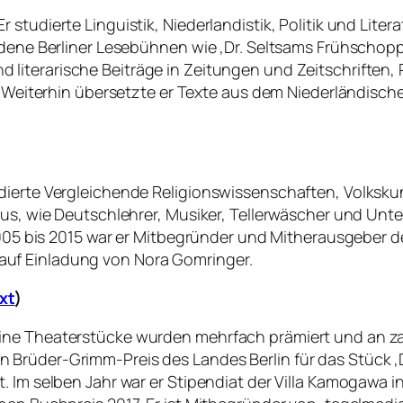
studierte Linguistik, Niederlandistik, Politik und Lite
iedene Berliner Lesebühnen wie ‚Dr. Seltsams Frühscho
d literarische Beiträge in Zeitungen und Zeitschriften, Pr
. Weiterhin übersetzte er Texte aus dem Niederländische
udierte Vergleichende Religionswissenschaften, Volksk
aus, wie Deutschlehrer, Musiker, Tellerwäscher und Unt
2005 bis 2015 war er Mitbegründer und Mitherausgeber de
st auf Einladung von Nora Gomringer.
xt
)
ine Theaterstücke wurden mehrfach prämiert und an za
Brüder-Grimm-Preis des Landes Berlin für das Stück ‚D
. Im selben Jahr war er Stipendiat der Villa Kamogawa i