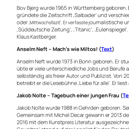
Bov Bjerg wurde 1965 in Württemberg geboren. Er 
gründete die Zeitschrift ‚Salbader‘ und versch
oder
ournalistische un
‚Mittwochsfazit‘. Er verfasste j
‚Süddeutsche Zeitung‘, ‚Titanic‘, ‚Eulenspiegel‘
Klaus Kastberger.
Anselm Neft – Mach’s wie Miltos! (
Text
)
Anselm Neft wurde 1973 in Bonn geboren. Er st
übte er viele unterschiedliche Jobs und Berufe 
selbständig als freier Autor und Publizist. Von 
betreibt er die Lesebühne ‚Liebe für alle‘. Er lie
Jakob Nolte – Tagebuch einer jungen Frau (
Te
Jakob Nolte wurde 1988 in Gehrden geboren. Se
Gemeinsam mit Michel Decar gewann er 2013 den 
2016 mit dem Kunstpreis Literatur ausgezeichnet