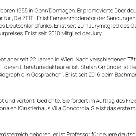
 Geboren 1955 in Gohr/Dormagen. Er promovierte über de
itiker für ‚Die ZEIT‘. Er ist Fernsehmoderator der Sendung
des Deutschlandfunks. Er ist seit 2011 Jurymitglied des
preises. Er ist seit 2010 Mitglied der Jury
 aber seit 22 Jahren in Wien. Nach verschiedenen Tätig
, deren Literaturredakteur er ist. Stefan Gmünder ist H
iographie in Gesprächen‘. Er ist seit 2016 beim Bachma
 und vertont Gedichte. Sie fördert im Auftrag des Frei
ionalen Künstlerhaus Villa Concordia. Sie ist das erste mal
österreich geboren, er ist Professor für neuere deutsc