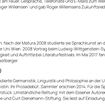
icht am Feuer. Gespräche, Telefonate und E-Mails zum W
ger Willemsen‘ und gab Roger Willemsens Zukunftsrede ‚
. Nach der Matura 2008 studierte sie Sprachkunst an d
er Uni Wien. 2008 Vortrag beim Ludwig-Wittgenstein-S
keit und Auftritte bei Literaturfestivals. Im Mai 2017 f
astberger.
)
rte Germanistik, Linguistik und Philosophie an der Univ
stin. Ihr Prosadebüt ‚Sammler‘ erschien 2014. Für die S
erstück ‚Umständliche Rettung‘ mit dem Essener Autore
ne und Curt Dienemann-Stiftung. Sie liest auf Einladung v