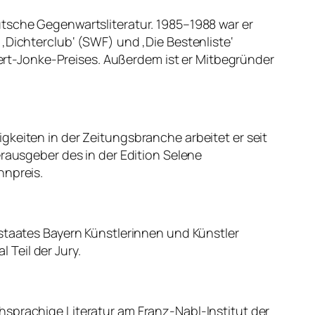
utsche Gegenwartsliteratur. 1985–1988 war er
en ‚Dichterclub‘ (SWF) und ‚Die Bestenliste‘
 Gert-Jonke-Preises. Außerdem ist er Mitbegründer
keiten in der Zeitungsbranche arbeitet er seit
erausgeber des in der Edition Selene
nnpreis.
staates Bayern Künstlerinnen und Künstler
 Teil der Jury.
hsprachige Literatur am Franz-Nabl-Institut der