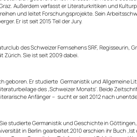
az. Außerdem verfasst er Literaturkritiken und Kulturpubli
eihen und leitet Forschungsprojekte. Sein Arbeitsschwer
ger. Er ist seit 2015 Teil der Jury.
Literaturclub des Schweizer Fernsehens SRF, Regisseurin,
 Zürich. Sie ist seit 2009 dabei.
geboren. Er studierte Germanistik und Allgemeine Lite
 Literaturbeilage des ‚Schweizer Monats‘. Beide Zeitschrift
iterarische Anfänger – sucht er seit 2012 nach unentdec
Sie studierte Germanistik und Geschichte in Göttingen,
iversität in Berlin gearbeitet.2010 erschien ihr Buch ‚I