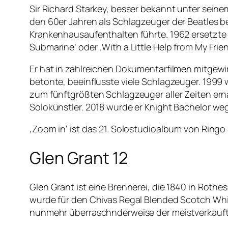
Sir Richard Starkey, besser bekannt unter seinem
den 60er Jahren als Schlagzeuger der Beatles be
Krankenhausaufenthalten führte. 1962 ersetzte e
Submarine‘ oder ‚With a Little Help from My Frie
Er hat in zahlreichen Dokumentarfilmen mitgewir
betonte, beeinflusste viele Schlagzeuger. 1999
zum fünftgrößten Schlagzeuger aller Zeiten erna
Solokünstler. 2018 wurde er Knight Bachelor we
‚Zoom in‘ ist das 21. Solostudioalbum von Ringo 
Glen Grant 12
Glen Grant ist eine Brennerei, die 1840 in Roth
wurde für den Chivas Regal Blended Scotch Whis
nunmehr überraschnderweise der meistverkaufte 