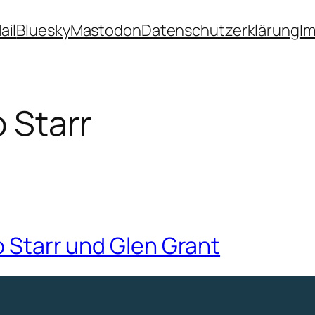
ail
Bluesky
Mastodon
Datenschutzerklärung
I
 Starr
o Starr und Glen Grant