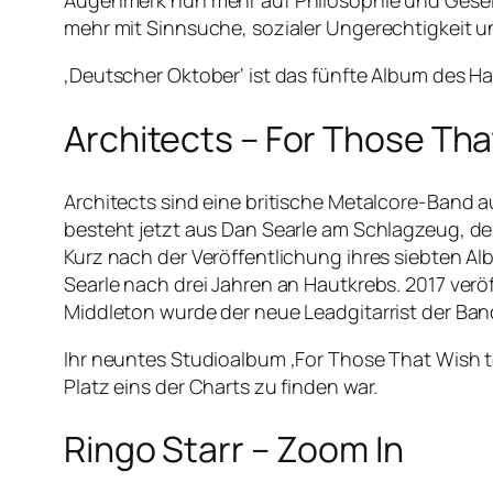
Augenmerk nun mehr auf Philosophie und Gesellsch
mehr mit Sinnsuche, sozialer Ungerechtigkeit un
‚Deutscher Oktober‘ ist das fünfte Album des 
Architects – For Those Tha
Architects sind eine britische Metalcore-Band 
besteht jetzt aus Dan Searle am Schlagzeug, d
Kurz nach der Veröffentlichung ihres siebten A
Searle nach drei Jahren an Hautkrebs. 2017 verö
Middleton wurde der neue Leadgitarrist der Ban
Ihr neuntes Studioalbum ‚For Those That Wish to 
Platz eins der Charts zu finden war.
Ringo Starr – Zoom In