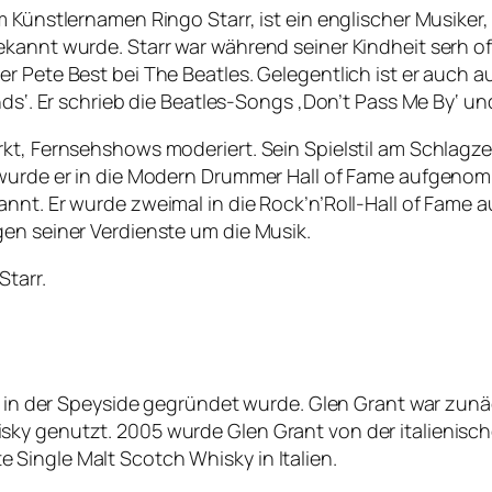
 Künstlernamen Ringo Starr, ist ein englischer Musiker,
kannt wurde. Starr war während seiner Kindheit serh of
r Pete Best bei The Beatles. Gelegentlich ist er auch au
nds‘. Er schrieb die Beatles-Songs ‚Don’t Pass Me By‘ u
kt, Fernsehshows moderiert. Sein Spielstil am Schlagzeu
 wurde er in die Modern Drummer Hall of Fame aufgenom
nnt. Er wurde zweimal in die Rock’n’Roll-Hall of Fame 
gen seiner Verdienste um die Musik.
Starr.
es in der Speyside gegründet wurde. Glen Grant war zunä
ky genutzt. 2005 wurde Glen Grant von der italienisch
Single Malt Scotch Whisky in Italien.