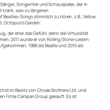
 Sänger, Songwriter und Schauspieler, der in
t krank, was zu längeren
f Beatles-Songs stimmlich zu hören, z.B. ‚Yellow
nd ‚Octopus’s Garden‘.
g, der eher das Gefühl, denn die Virtuosität
men. 2011 wurde er von Rolling Stone-Lesern
aufgenommen, 1988 als Beatle und 2015 als
chst im Besitz von Chivas Brothers Ltd. und
en Firma Campari Group gekauft. Es ist