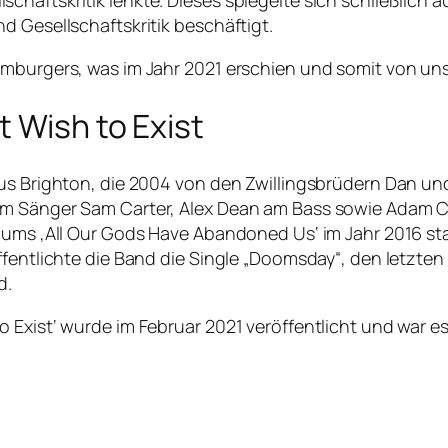
aftskritik lenkte. Dieses spiegelte sich schließlich auc
d Gesellschaftskritik beschäftigt.
Hamburgers, was im Jahr 2021 erschien und somit von u
t Wish to Exist
aus Brighton, die 2004 von den Zwillingsbrüdern Dan u
em Sänger Sam Carter, Alex Dean am Bass sowie Adam Ch
lbums ‚All Our Gods Have Abandoned Us‘ im Jahr 2016 st
ffentlichte die Band die Single „Doomsday“, den letzte
d.
Exist‘ wurde im Februar 2021 veröffentlicht und war es 