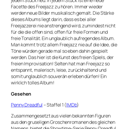
jedem Stück neu. In jedem Stück ist eine neue
Facette des Freejazz zu hören. Immer wieder
werden neue Bilder musikalisch gemalt. Die Stärke
dieses Albums liegt darin, dass es bei aller
Freejazzerei nie anstrengend wird, zumindest nicht
für die die offen sind, offen für freie Formen und
freie Tonalität. Ein unglaublich aufregendes Album.
Man kommt trotz allem Freejazz nie auf die Idee, die
Töne würden gerade mal so eben dahin gespielt
werden. Das hier ist die Kunst des freien Spiels, der
freien Improvisation! Selten hat man Freejazz so
entspannt, malerisch, leise, zurückhaltend und
somit unglaublich souverän erleben dürfen! Ein
wirklich tolles Album!
Gesehen
Penny Dreadful
– Staffel 1 (
IMDb
)
Zusammengesetzt aus vielen bekannten Figuren
aus den gruseligen Groschenromanen des gleichen
Namens, bietet die Showtime-Serie Penny Dreadful