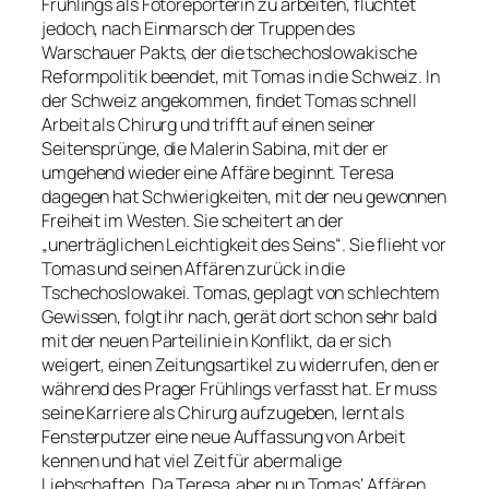
Frühlings als Fotoreporterin zu arbeiten, flüchtet
jedoch, nach Einmarsch der Truppen des
Warschauer Pakts, der die tschechoslowakische
Reformpolitik beendet, mit Tomas in die Schweiz. In
der Schweiz angekommen, findet Tomas schnell
Arbeit als Chirurg und trifft auf einen seiner
Seitensprünge, die Malerin Sabina, mit der er
umgehend wieder eine Affäre beginnt. Teresa
dagegen hat Schwierigkeiten, mit der neu gewonnen
Freiheit im Westen. Sie scheitert an der
„unerträglichen Leichtigkeit des Seins“. Sie flieht vor
Tomas und seinen Affären zurück in die
Tschechoslowakei. Tomas, geplagt von schlechtem
Gewissen, folgt ihr nach, gerät dort schon sehr bald
mit der neuen Parteilinie in Konflikt, da er sich
weigert, einen Zeitungsartikel zu widerrufen, den er
während des Prager Frühlings verfasst hat. Er muss
seine Karriere als Chirurg aufzugeben, lernt als
Fensterputzer eine neue Auffassung von Arbeit
kennen und hat viel Zeit für abermalige
Liebschaften. Da Teresa aber nun Tomas‘ Affären