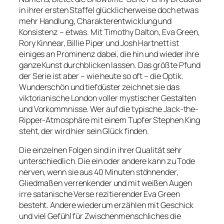
in ihrer ersten Staffel glücklicherweise doch etwas
mehr Handlung, Charakterentwicklung und
Konsistenz – etwas. Mit Timothy Dalton, Eva Green,
Rory Kinnear, Billie Piper und Josh Hartnett ist
einiges an Prominenz dabei, die hin und wieder ihre
ganze Kunst durchblicken lassen. Das größte Pfund
der Serie ist aber – wie heute so oft – die Optik.
Wunderschön und tiefdüster zeichnet sie das
viktorianische London voller mystischer Gestalten
und Vorkommnisse. Wer auf die typische Jack-the-
Ripper-Atmosphäre mit einem Tupfer Stephen King
steht, der wird hier sein Glück finden.
Die einzelnen Folgen sind in ihrer Qualität sehr
unterschiedlich. Die ein oder andere kann zu Tode
nerven, wenn sie aus 40 Minuten stöhnender,
Gliedmaßen verrenkender und mit weißen Augen
irre satanische Verse rezitierender Eva Green
besteht. Andere wiederum erzählen mit Geschick
und viel Gefühl für Zwischenmenschliches die