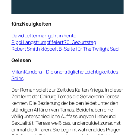
fünzNeuigkeiten
David Letterman geht in Rente
Pippi Langstrumpf feiert 70. Geburtstag
Robert Smith klöppelt B-Seite für The Twilight Sad
Gelesen
Milan Kundera
–
Die unerträgliche Leichtigkeit des
Seins
Der Roman spielt zur Zeit des Kalten Kriegs. In dieser
Zeit lernt der Chirurg Tomas die Serviererin Teresa
kennen. Die Beziehung der beiden leidet unter den
ständigen Affären von Tomas. Beide haben eine
völlig unterschiedliche Auffassung von Liebe und
Sexualität. Teresa weiß das, und erduldet zunächst
einmal die Affären. Sie beginnt während des Prager