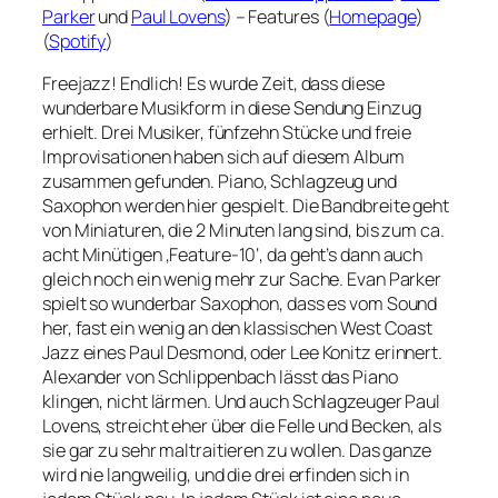
Parker
und
Paul Lovens
) – Features (
Homepage
)
(
Spotify
)
Freejazz! Endlich! Es wurde Zeit, dass diese
wunderbare Musikform in diese Sendung Einzug
erhielt. Drei Musiker, fünfzehn Stücke und freie
Improvisationen haben sich auf diesem Album
zusammen gefunden. Piano, Schlagzeug und
Saxophon werden hier gespielt. Die Bandbreite geht
von Miniaturen, die 2 Minuten lang sind, bis zum ca.
acht Minütigen ‚Feature-10‘, da geht’s dann auch
gleich noch ein wenig mehr zur Sache. Evan Parker
spielt so wunderbar Saxophon, dass es vom Sound
her, fast ein wenig an den klassischen West Coast
Jazz eines Paul Desmond, oder Lee Konitz erinnert.
Alexander von Schlippenbach lässt das Piano
klingen, nicht lärmen. Und auch Schlagzeuger Paul
Lovens, streicht eher über die Felle und Becken, als
sie gar zu sehr maltraitieren zu wollen. Das ganze
wird nie langweilig, und die drei erfinden sich in