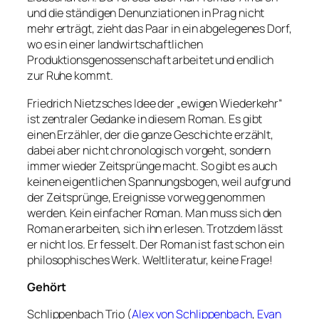
und die ständigen Denunziationen in Prag nicht
mehr erträgt, zieht das Paar in ein abgelegenes Dorf,
wo es in einer landwirtschaftlichen
Produktionsgenossenschaft arbeitet und endlich
zur Ruhe kommt.
Friedrich Nietzsches Idee der „ewigen Wiederkehr“
ist zentraler Gedanke in diesem Roman. Es gibt
einen Erzähler, der die ganze Geschichte erzählt,
dabei aber nicht chronologisch vorgeht, sondern
immer wieder Zeitsprünge macht. So gibt es auch
keinen eigentlichen Spannungsbogen, weil aufgrund
der Zeitsprünge, Ereignisse vorweg genommen
werden. Kein einfacher Roman. Man muss sich den
Roman erarbeiten, sich ihn erlesen. Trotzdem lässt
er nicht los. Er fesselt. Der Roman ist fast schon ein
philosophisches Werk. Weltliteratur, keine Frage!
Gehört
Schlippenbach Trio (
Alex von Schlippenbach
,
Evan