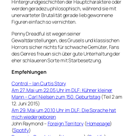
Hintergrundgeschichten der Hauptcharaktere oder
werden geradezu philosophisch, während sie mit
unerwarteter Brutalität gerade lieb gewonnene
Figuren einfach so vernichten.
Penny Dreadful ist wegen seiner
Gewaltdarstellungen, des Grusels und klassischen
Horrors sicher nichts für schwache Gemüter, Fans
des Genres freuen sich über gute Unterhaltung der
eher schlaueren Sorte mit Starbesetzung.
Empfehlungen
Control – Ian Curtis Story
Am 27. Mai um 22.05 Uhr im DLF: Kühner kleiner
Mann – Carl Nielsen zum 150. Geburtstag
(Teil 2 am
12. Juni 2015)
Am 29. Mai um 20.10 Uhr im DLF: Die Sprache hat
mich wiedergeboren
John Raymond –
Foreign Territory
(
Homepage
)
(
Spotify
)