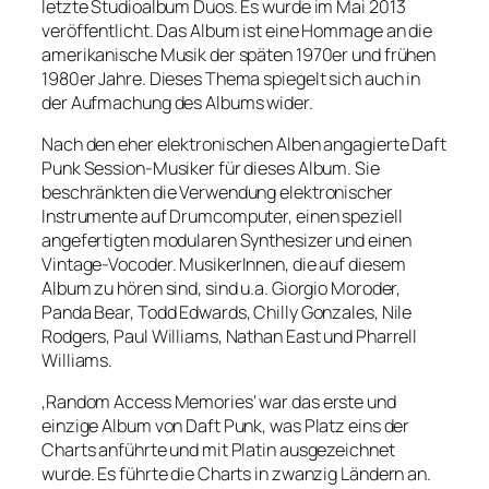
letzte Studioalbum Duos. Es wurde im Mai 2013
veröffentlicht. Das Album ist eine Hommage an die
amerikanische Musik der späten 1970er und frühen
1980er Jahre. Dieses Thema spiegelt sich auch in
der Aufmachung des Albums wider.
Nach den eher elektronischen Alben angagierte Daft
Punk Session-Musiker für dieses Album. Sie
beschränkten die Verwendung elektronischer
Instrumente auf Drumcomputer, einen speziell
angefertigten modularen Synthesizer und einen
Vintage-Vocoder. MusikerInnen, die auf diesem
Album zu hören sind, sind u.a. Giorgio Moroder,
Panda Bear, Todd Edwards, Chilly Gonzales, Nile
Rodgers, Paul Williams, Nathan East und Pharrell
Williams.
‚Random Access Memories‘ war das erste und
einzige Album von Daft Punk, was Platz eins der
Charts anführte und mit Platin ausgezeichnet
wurde. Es führte die Charts in zwanzig Ländern an.