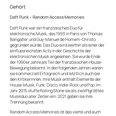
Gehört
Daft Punk – Random Access Memories
Daft Punk war ein französisches Duo für
elektronische Musik, das 1993 in Paris von Thomas
Bangalter und Guy-Manuel de Homem-Christo
gegründet wurde. Das Duo wird weithin als einer der
einflussreichsten Acts in der Geschichte der
elektronischen Musik angesehen. Sie wurde Ende
der 1990er Jahre als Teil der französischen House-
Bewegung bekannt. In den folgenden Jahren waren
sie kommerziell Erfolgreich und letztlich auch bei
den KritikerInnen. Ihre Musik enthält Elemente der
House-Musik, Funk, Disco, Indie-Rock und Pop. Im
Jahr 2015 stufte Rolling Stone sie als zwölftgrößtes
Musikduo aller Zeiten ein. 2021 gaben sie ihre
Trennung bekannt.
Random Access Memories ist das vierte und auch