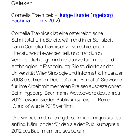
Gelesen
Cornelia Travnicek –
Junge Hunde
(
Ingeborg
Bachmannpreis 2012
)
Cornelia Travnicek ist eine österreichische
Schriftstellerin. Bereits während ihrer Schulzeit
nahm Cornelia Travnicek an verschiedenen
Literaturwettbewerben teil, und trat durch
Veröffentlichungen in Literaturzeitschriften und
Anthologien in Erscheinung. Sie studierte an der
Universität Wien Sinologie und Informatik. Im Januar
2008 erschien ihr Debüt ‚Aurora Borealis‘. Sie wurde
für ihre Arbeit mit mehreren Preisen ausgezeichnet.
Beim Ingeborg-Bachmann-Wettbewerb des Jahres
2012 gewann sie den Publikumspreis. Ihr Roman
‚Chucks‘ wurde 2015 verfilmt.
Und wir haben den Text gelesen mit dem quasi alles
anfing. Nämlich der für den sie den Publikumspreis
2012 des Bachmannpreises bekam.