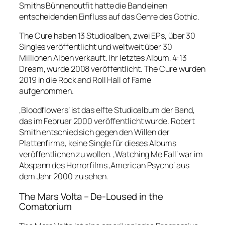
Smiths Bühnenoutfit hatte die Band einen
entscheidenden Einfluss auf das Genre des Gothic.
The Cure haben 13 Studioalben, zwei EPs, über 30
Singles veröffentlicht und weltweit über 30
Millionen Alben verkauft. Ihr letztes Album, 4:13
Dream, wurde 2008 veröffentlicht. The Cure wurden
2019 in die Rock and Roll Hall of Fame
aufgenommen.
‚Bloodflowers‘ ist das elfte Studioalbum der Band,
das im Februar 2000 veröffentlicht wurde. Robert
Smith entschied sich gegen den Willen der
Plattenfirma, keine Single für dieses Albums
veröffentlichen zu wollen. ‚Watching Me Fall‘ war im
Abspann des Horrorfilms ‚American Psycho‘ aus
dem Jahr 2000 zu sehen.
The Mars Volta – De-Loused in the
Comatorium