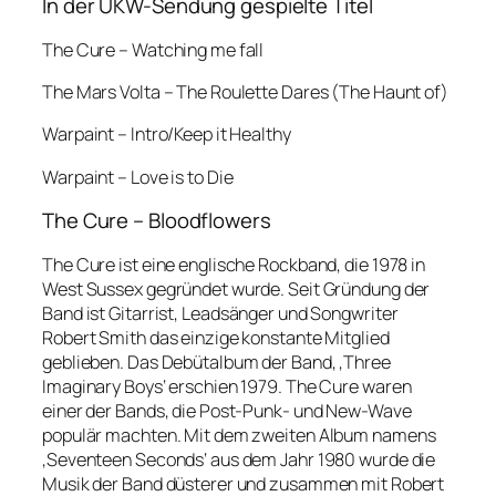
In der UKW-Sendung gespielte Titel
The Cure – Watching me fall
The Mars Volta – The Roulette Dares (The Haunt of)
Warpaint – Intro/Keep it Healthy
Warpaint – Love is to Die
The Cure – Bloodflowers
The Cure ist eine englische Rockband, die 1978 in
West Sussex gegründet wurde. Seit Gründung der
Band ist Gitarrist, Leadsänger und Songwriter
Robert Smith das einzige konstante Mitglied
geblieben. Das Debütalbum der Band, ‚Three
Imaginary Boys‘ erschien 1979. The Cure waren
einer der Bands, die Post-Punk- und New-Wave
populär machten. Mit dem zweiten Album namens
‚Seventeen Seconds‘ aus dem Jahr 1980 wurde die
Musik der Band düsterer und zusammen mit Robert