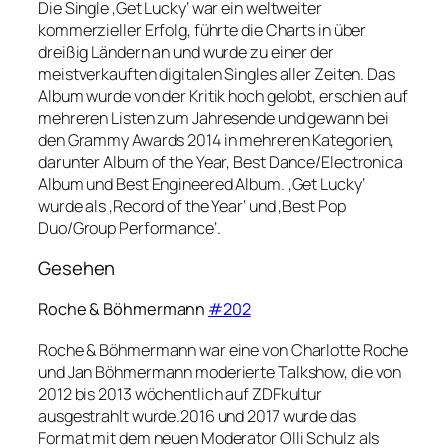
Die Single ‚Get Lucky‘ war ein weltweiter
kommerzieller Erfolg, führte die Charts in über
dreißig Ländern an und wurde zu einer der
meistverkauften digitalen Singles aller Zeiten. Das
Album wurde von der Kritik hoch gelobt, erschien auf
mehreren Listen zum Jahresende und gewann bei
den Grammy Awards 2014 in mehreren Kategorien,
darunter Album of the Year, Best Dance/Electronica
Album und Best Engineered Album. ‚Get Lucky‘
wurde als ‚Record of the Year‘ und ‚Best Pop
Duo/Group Performance‘.
Gesehen
Roche & Böhmermann
#202
Roche & Böhmermann war eine von Charlotte Roche
und Jan Böhmermann moderierte Talkshow, die von
2012 bis 2013 wöchentlich auf ZDFkultur
ausgestrahlt wurde.2016 und 2017 wurde das
Format mit dem neuen Moderator Olli Schulz als