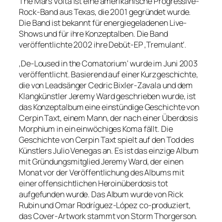
The Mars Volta ist eine amerikanische Progressive-
Rock-Band aus Texas, die 2001 gegründet wurde.
Die Band ist bekannt für energiegeladenen Live-
Shows und für ihre Konzeptalben. Die Band
veröffentlichte 2002 ihre Debüt-EP ‚Tremulant‘.
‚De-Loused in the Comatorium‘ wurde im Juni 2003
veröffentlicht. Basierend auf einer Kurzgeschichte,
die von Leadsänger Cedric Bixler-Zavala und dem
Klangkünstler Jeremy Ward geschrieben wurde, ist
das Konzeptalbum eine einstündige Geschichte von
Cerpin Taxt, einem Mann, der nach einer Überdosis
Morphium in ein einwöchiges Koma fällt. Die
Geschichte von Cerpin Taxt spielt auf den Tod des
Künstlers Julio Venegas an. Es ist das einzige Album
mit Gründungsmitglied Jeremy Ward, der einen
Monat vor der Veröffentlichung des Albums mit
einer offensichtlichen Heroinüberdosis tot
aufgefunden wurde. Das Album wurde von Rick
Rubin und Omar Rodríguez-López co-produziert,
das Cover-Artwork stammt von Storm Thorgerson.