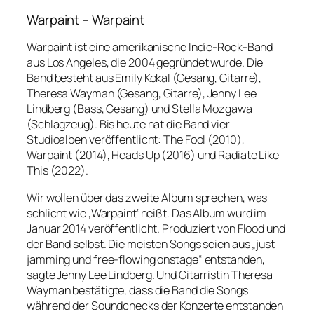
Warpaint – Warpaint
Warpaint ist eine amerikanische Indie-Rock-Band
aus Los Angeles, die 2004 gegründet wurde. Die
Band besteht aus Emily Kokal (Gesang, Gitarre),
Theresa Wayman (Gesang, Gitarre), Jenny Lee
Lindberg (Bass, Gesang) und Stella Mozgawa
(Schlagzeug). Bis heute hat die Band vier
Studioalben veröffentlicht: The Fool (2010),
Warpaint (2014), Heads Up (2016) und Radiate Like
This (2022).
Wir wollen über das zweite Album sprechen, was
schlicht wie ‚Warpaint‘ heißt. Das Album wurd im
Januar 2014 veröffentlicht. Produziert von Flood und
der Band selbst. Die meisten Songs seien aus „just
jamming und free-flowing onstage“ entstanden,
sagte Jenny Lee Lindberg. Und Gitarristin Theresa
Wayman bestätigte, dass die Band die Songs
während der Soundchecks der Konzerte entstanden