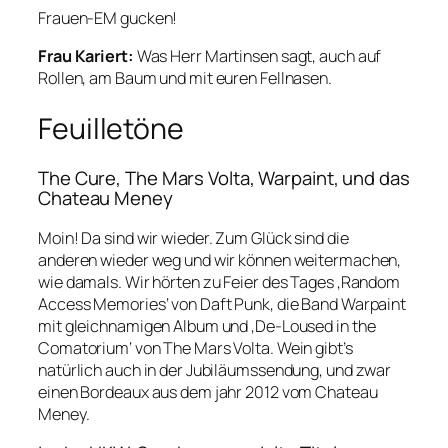
Frauen-EM gucken!
Frau Kariert:
Was Herr Martinsen sagt, auch auf
Rollen, am Baum und mit euren Fellnasen.
Feuilletöne
The Cure, The Mars Volta, Warpaint, und das
Chateau Meney
Moin! Da sind wir wieder. Zum Glück sind die
anderen wieder weg und wir können weitermachen,
wie damals. Wir hörten zu Feier des Tages ‚Random
Access Memories‘ von Daft Punk, die Band Warpaint
mit gleichnamigen Album und ‚De-Loused in the
Comatorium‘ von The Mars Volta. Wein gibt’s
natürlich auch in der Jubiläumssendung, und zwar
einen Bordeaux aus dem jahr 2012 vom Chateau
Meney.