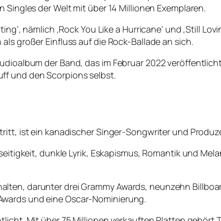
n Singles der Welt mit über 14 Millionen Exemplaren.
ting‘, nämlich ‚Rock You Like a Hurricane‘ und ‚Still Lovi
als großer Einfluss auf die Rock-Ballade an sich.
udioalbum der Band, das im Februar 2022 veröffentlicht 
ff und den Scorpions selbst.
ritt, ist ein kanadischer Singer-Songwriter und Produz
lseitigkeit, dunkle Lyrik, Eskapismus, Romantik und Mel
lten, darunter drei Grammy Awards, neunzehn Billboa
Awards und eine Oscar-Nominierung.
licht. Mit über 75 Millionen verkauften Platten gehört