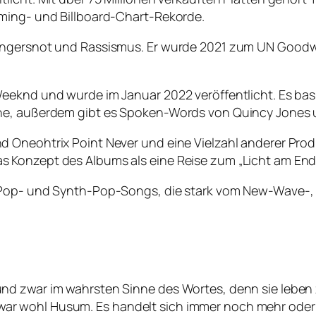
aming- und Billboard-Chart-Rekorde.
Hungersnot und Rassismus. Er wurde 2021 zum UN Goodw
eknd und wurde im Januar 2022 veröffentlicht. Es basier
ne, außerdem gibt es Spoken-Words von Quincy Jones 
 Oneohtrix Point Never und eine Vielzahl anderer Produ
 Konzept des Albums als eine Reise zum „Licht am Ende
-Pop- und Synth-Pop-Songs, die stark vom New-Wave-, 
d zwar im wahrsten Sinne des Wortes, denn sie leben z
 wohl Husum. Es handelt sich immer noch mehr oder we