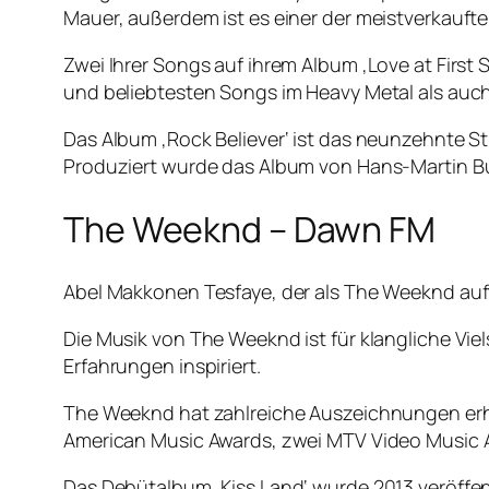
Mauer, außerdem ist es einer der meistverkaufte
Zwei Ihrer Songs auf ihrem Album ‚Love at First S
und beliebtesten Songs im Heavy Metal als auch 
Das Album ‚Rock Believer‘ ist das neunzehnte St
Produziert wurde das Album von Hans-Martin Bu
The Weeknd – Dawn FM
Abel Makkonen Tesfaye, der als The Weeknd auft
Die Musik von The Weeknd ist für klangliche Vie
Erfahrungen inspiriert.
The Weeknd hat zahlreiche Auszeichnungen erha
American Music Awards, zwei MTV Video Music 
Das Debütalbum ‚Kiss Land‘ wurde 2013 veröffent