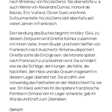
nach Birkenau‘ von Nicola Denis. Sie übersetzte u. a.
auch Werke von Alexandre Dumas, Honoré de
Balzac, Éric Vuillard, Olivier Guez und Anne
Dufourmantelle. Nicola Denis lebt ebenfalls seit
vielen Jahren in Frankreich.
Die Handlung des Buches beginnt im März 1944, zu
diesem Zeitpunkt wird Ginette Kolinka zusammen
mit ihrem Vater, ihrem Bruder und ihrem Neffen von
Frankreich nach Auschwitz-Birkenau deportiert.
Ginette sollte die Einzige sein, die Monate später
nach Frankreich zurückkehren wird. Sie schildert,
wie sie die Schläge, den Hunger, die Kälte, die
Nacktheit, den Hass und das Grauen insgesamt in
diesem Lager überlebt hat. Sie erzählt, wie
notwendig das Festhalten an der Weiblichkeit für sie
war. Ein Kleid, welches ihr die spätere französische
Politikerin Simone Veil im Lager schenkte, gab ihr
Würde und Kraft zum Überleben.
Gehört