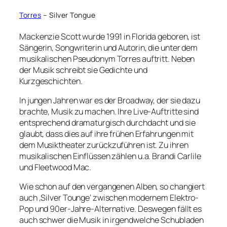
Torres
– Silver Tongue
Mackenzie Scott wurde 1991 in Florida geboren, ist
Sängerin, Songwriterin und Autorin, die unter dem
musikalischen Pseudonym Torres auftritt. Neben
der Musik schreibt sie Gedichte und
Kurzgeschichten.
In jungen Jahren war es der Broadway, der sie dazu
brachte, Musik zu machen. Ihre Live-Auftritte sind
entsprechend dramaturgisch durchdacht und sie
glaubt, dass dies auf ihre frühen Erfahrungen mit
dem Musiktheater zurückzuführen ist. Zu ihren
musikalischen Einflüssen zählen u.a. Brandi Carlile
und Fleetwood Mac.
Wie schon auf den vergangenen Alben, so changiert
auch ‚Silver Tounge‘ zwischen modernem Elektro-
Pop und 90er-Jahre-Alternative. Deswegen fällt es
auch schwer die Musik in irgendwelche Schubladen