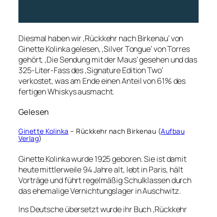
Diesmal haben wir ‚Rückkehr nach Birkenau‘ von
Ginette Kolinka gelesen, ‚Silver Tongue‘ von Torres
gehört, ‚Die Sendung mit der Maus‘ gesehen und das
325-Liter-Fass des ‚Signature Edition Two‘
verkostet, was am Ende einen Anteil von 61% des
fertigen Whiskys ausmacht.
Gelesen
Ginette Kolinka
– Rückkehr nach Birkenau (
Aufbau
Verlag
)
Ginette Kolinka wurde 1925 geboren. Sie ist damit
heute mittlerweile 94 Jahre alt, lebt in Paris, hält
Vorträge und führt regelmäßig Schulklassen durch
das ehemalige Vernichtungslager in Auschwitz.
Ins Deutsche übersetzt wurde ihr Buch ‚Rückkehr