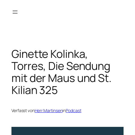
Zum
Inhalt
springen
Ginette Kolinka,
Torres, Die Sendung
mit der Maus und St.
Kilian 325
Verfasst von
Herr Martinsen
in
Podcast