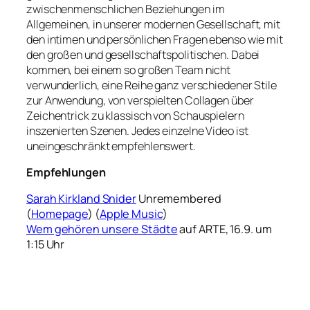
zwischenmenschlichen Beziehungen im
Allgemeinen, in unserer modernen Gesellschaft, mit
den intimen und persönlichen Fragen ebenso wie mit
den großen und gesellschaftspolitischen. Dabei
kommen, bei einem so großen Team nicht
verwunderlich, eine Reihe ganz verschiedener Stile
zur Anwendung, von verspielten Collagen über
Zeichentrick zu klassisch von Schauspielern
inszenierten Szenen. Jedes einzelne Video ist
uneingeschränkt empfehlenswert.
Empfehlungen
Sarah Kirkland Snider
Unremembered
(
Homepage
) (
Apple Music
)
Wem gehören unsere Städte
auf ARTE, 16.9. um
1:15 Uhr