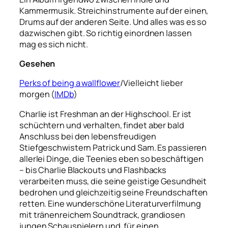
Kammermusik. Streichinstrumente auf der einen,
Drums auf der anderen Seite. Und alles was es so
dazwischen gibt. So richtig einordnen lassen
mag es sich nicht.
Gesehen
Perks of being a wallflower
/Vielleicht lieber
morgen (
IMDb
)
Charlie ist Freshman an der Highschool. Er ist
schüchtern und verhalten, findet aber bald
Anschluss bei den lebensfreudigen
Stiefgeschwistern Patrick und Sam. Es passieren
allerlei Dinge, die Teenies eben so beschäftigen
– bis Charlie Blackouts und Flashbacks
verarbeiten muss, die seine geistige Gesundheit
bedrohen und gleichzeitig seine Freundschaften
retten. Eine wunderschöne Literaturverfilmung
mit tränenreichem Soundtrack, grandiosen
jungen Schauspielern und, für einen