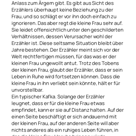
Anlass zum Ärgern gibt. Es gibt aus Sicht des
Erzählers überhaupt keine Beziehung zu der
Frau, und so schlägt er vor ihn doch einfach zu
ignorieren. Das aber regt die kleine Frau sehr auf.
Sie leidet offensichtlich unter den geschilderten
Verhältnissen, dessen Verursacher wohl der
Erzähler ist. Diese seltsame Situation bleibt über
Jahre bestehen. Der Erzähler meint sich vor der
Welt rechtfertigen müssen, für das was er der
kleinen Frau ungewollt antut. Trotz des Tobens
der kleinen Frau, glaubt der Erzähler, dass er sein
Leben in Ruhe wird fortsetzen können. Dass die
kleine Frau in ihn verliebt sein könnte, hält er für
unvorstellbar.
Ein typischer Kafka.
Solange der Erzähler
leugnet, dass er für die kleine Frau etwas
empfindet, kann er sie auf Distanz halten. Auf der
einen Seite beschäftigt er sich andauernd mit
der kleinen Frau, auf der anderen Seite will aber
nichts anderes als ein ruhiges Leben führen, in