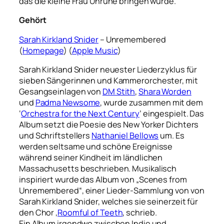
das die kleine Frau Unruhe bringen würde.
Gehört
Sarah Kirkland Snider
– Unremembered
(
Homepage
) (
Apple Music
)
Sarah Kirkland Snider neuester Liederzyklus für
sieben Sängerinnen und Kammerorchester, mit
Gesangseinlagen von
DM Stith
,
Shara Worden
und
Padma Newsome
, wurde zusammen mit dem
‘
Orchestra for the Next Century
’ eingespielt. Das
Album setzt die Poesie des New Yorker Dichters
und Schriftstellers
Nathaniel Bellows
um. Es
werden seltsame und schöne Ereignisse
während seiner Kindheit im ländlichen
Massachusetts beschrieben. Musikalisch
inspiriert wurde das Album von „Scenes from
Unremembered“, einer Lieder-Sammlung von von
Sarah Kirkland Snider, welches sie seinerzeit für
den Chor ‚
Roomful of Teeth
‚ schrieb.
Ein Album irgendwo zwischen Indie und