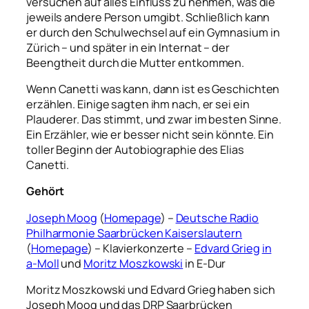
versuchen auf alles Einfluss zu nehmen, was die
jeweils andere Person umgibt. Schließlich kann
er
durch den Schulwechsel auf ein Gymnasium in
Zürich – und später in ein Internat – der
Beengtheit durch die Mutter entkommen.
Wenn Canetti was kann, dann ist es Geschichten
erzählen. Einige sagten ihm nach, er sei ein
Plauderer. Das stimmt, und zwar im besten Sinne.
Ein Erzähler, wie er besser nicht sein könnte. Ein
toller Beginn der Autobiographie des Elias
Canetti.
Gehört
Joseph Moog
(
Homepage
) –
Deutsche Radio
Philharmonie Saarbrücken Kaiserslautern
(
Homepage
) – Klavierkonzerte –
Edvard Grieg
in
a-Moll
und
Moritz Moszkowski
in E-Dur
Moritz Moszkowski und Edvard Grieg haben sich
Joseph Moog und das DRP Saarbrücken