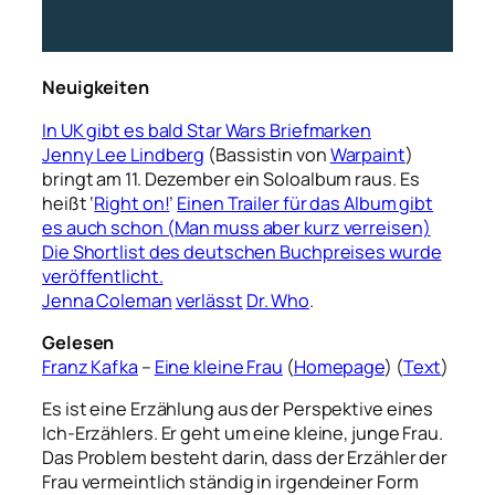
Neuigkeiten
In UK gibt es bald Star Wars Briefmarken
Jenny Lee Lindberg
(Bassistin von
Warpaint
)
bringt am 11. Dezember ein Soloalbum raus. Es
heißt ‘
Right on!
’
Einen Trailer für das Album gibt
es auch schon (Man muss aber kurz verreisen)
Die Shortlist des deutschen Buchpreises wurde
veröffentlicht.
Jenna Coleman
verlässt
Dr. Who
.
Gelesen
Franz Kafka
–
Eine kleine Frau
(
Homepage
) (
Text
)
Es ist eine Erzählung aus der Perspektive eines
Ich-Erzählers. Er geht um eine kleine, junge Frau.
Das Problem besteht darin, dass der Erzähler der
Frau vermeintlich ständig in irgendeiner Form