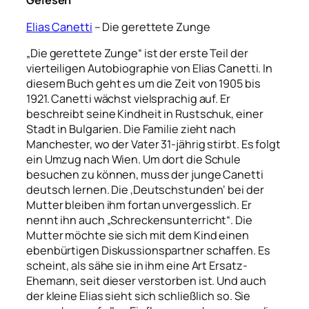
Gelesen
Elias Canetti
– Die gerettete Zunge
„Die gerettete Zunge“ ist der erste Teil der
vierteiligen Autobiographie von Elias Canetti. In
diesem Buch geht es um die Zeit von 1905 bis
1921. Canetti wächst vielsprachig auf. Er
beschreibt seine Kindheit in Rustschuk, einer
Stadt in Bulgarien. Die Familie zieht nach
Manchester, wo der Vater 31-jährig stirbt. Es folgt
ein Umzug nach Wien. Um dort die Schule
besuchen zu können, muss der junge Canetti
deutsch lernen. Die ‚Deutschstunden‘ bei der
Mutter bleiben ihm fortan unvergesslich. Er
nennt ihn auch „Schreckensunterricht“. Die
Mutter möchte sie sich mit dem Kind einen
ebenbürtigen Diskussionspartner schaffen. Es
scheint, als sähe sie in ihm eine Art Ersatz-
Ehemann, seit dieser verstorben ist. Und auch
der kleine Elias sieht sich schließlich so. Sie