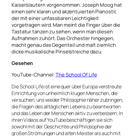
Kaiserslautern vorgenommen. Joseph Moog hat
einen sehr klaren und akzentuierten Pianostil,
der mit einer unfassbaren Leichtigkeit
vorgetragen wird. Man meint die Finger über die
Tastatur tanzen zu sehen, wenn man diesen
Aufnahmen zuhört. Das Orchester hingegen,
macht genau das Gegenteil und malt ziemlich
dicke musikalische Pinselstreiche dazu.
Gesehen
YouTube-Channel:
The School Of Life
Die School Life ist eine quer über Europa verstreute
Einrichtung von unheimlich klugen Menschen, die
versuchen, uns wieder Philosophie näher zubringen,
die Fragen des alltäglichen Lebens zu beantworten
und das Leben der Menschen aktiv zu verbessern. In
ihren Videos auf YouTube beschäftigen sie sich
sowohl mit der Geschichte und Philosophie der
großen Strömungen und alten Meister als auch mit