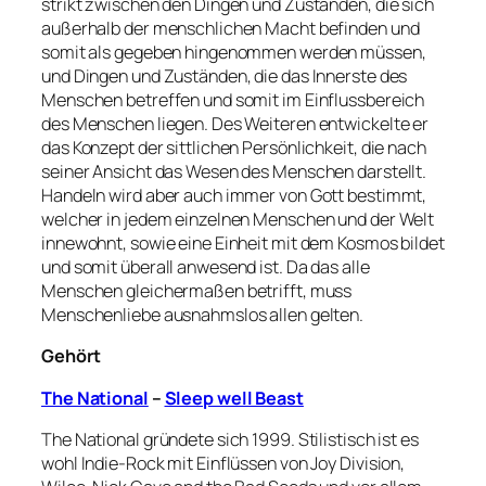
strikt zwischen den Dingen und Zuständen, die sich
außerhalb der menschlichen Macht befinden und
somit als gegeben hingenommen werden müssen,
und Dingen und Zuständen, die das Innerste des
Menschen betreffen und somit im Einflussbereich
des Menschen liegen. Des Weiteren entwickelte er
das Konzept der sittlichen Persönlichkeit, die nach
seiner Ansicht das Wesen des Menschen darstellt.
Handeln wird aber auch immer von Gott bestimmt,
welcher in jedem einzelnen Menschen und der Welt
innewohnt, sowie eine Einheit mit dem Kosmos bildet
und somit überall anwesend ist. Da das alle
Menschen gleichermaßen betrifft, muss
Menschenliebe ausnahmslos allen gelten.
Gehört
The National
–
Sleep well Beast
The National gründete sich 1999. Stilistisch ist es
wohl Indie-Rock mit Einflüssen von Joy Division,