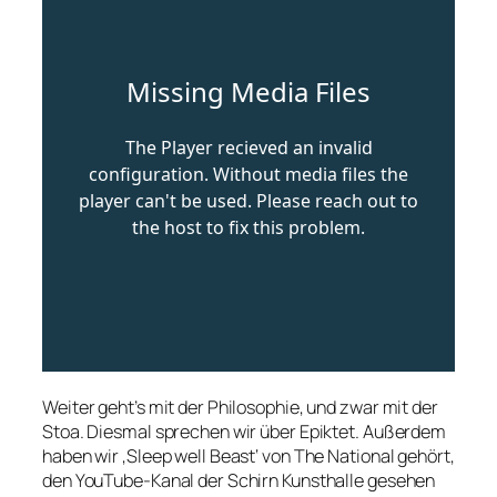
Weiter geht’s mit der Philosophie, und zwar mit der
Stoa. Diesmal sprechen wir über Epiktet. Außerdem
haben wir ‚Sleep well Beast‘ von The National gehört,
den YouTube-Kanal der Schirn Kunsthalle gesehen