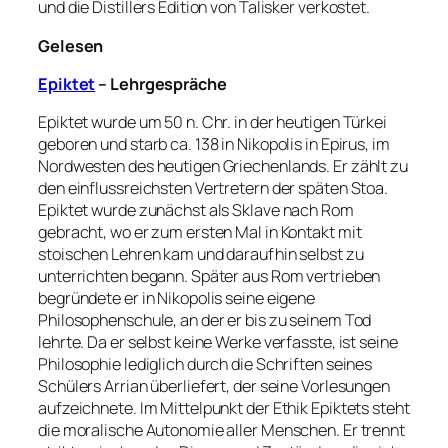
und die Distillers Edition von Talisker verkostet.
Gelesen
Epiktet
– Lehrgespräche
Epiktet wurde um 50 n. Chr. in der heutigen Türkei
geboren und starb ca. 138 in Nikopolis in Epirus, im
Nordwesten des heutigen Griechenlands. Er zählt zu
den einflussreichsten Vertretern der späten Stoa.
Epiktet wurde zunächst als Sklave nach Rom
gebracht, wo er zum ersten Mal in Kontakt mit
stoischen Lehren kam und daraufhin selbst zu
unterrichten begann. Später aus Rom vertrieben
begründete er in Nikopolis seine eigene
Philosophenschule, an der er bis zu seinem Tod
lehrte. Da er selbst keine Werke verfasste, ist seine
Philosophie lediglich durch die Schriften seines
Schülers Arrian überliefert, der seine Vorlesungen
aufzeichnete. Im Mittelpunkt der Ethik Epiktets steht
die moralische Autonomie aller Menschen. Er trennt