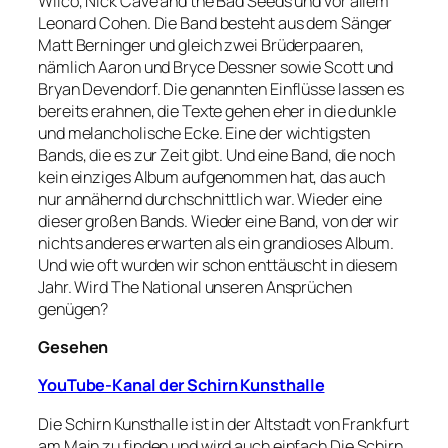
Wilco, Nick Cave and the Bad Seeds und vor allem
Leonard Cohen. Die Band besteht aus dem Sänger
Matt Berninger und gleich zwei Brüderpaaren,
nämlich Aaron und Bryce Dessner sowie Scott und
Bryan Devendorf. Die genannten Einflüsse lassen es
bereits erahnen, die Texte gehen eher in die dunkle
und melancholische Ecke. Eine der wichtigsten
Bands, die es zur Zeit gibt. Und eine Band, die noch
kein einziges Album aufgenommen hat, das auch
nur annähernd durchschnittlich war. Wieder eine
dieser großen Bands. Wieder eine Band, von der wir
nichts anderes erwarten als ein grandioses Album.
Und wie oft wurden wir schon enttäuscht in diesem
Jahr. Wird The National unseren Ansprüchen
genügen?
Gesehen
YouTube-Kanal der Schirn Kunsthalle
Die Schirn Kunsthalle ist in der Altstadt von Frankfurt
am Main zu finden und wird auch einfach Die Schirn