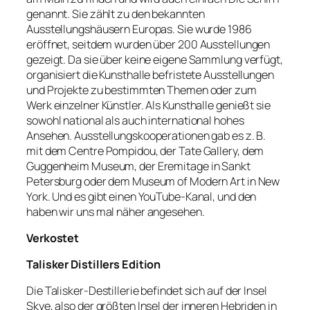
genannt. Sie zählt zu den bekannten
Ausstellungshäusern Europas. Sie wurde 1986
eröffnet, seitdem wurden über 200 Ausstellungen
gezeigt. Da sie über keine eigene Sammlung verfügt,
organisiert die Kunsthalle befristete Ausstellungen
und Projekte zu bestimmten Themen oder zum
Werk einzelner Künstler. Als Kunsthalle genießt sie
sowohl national als auch international hohes
Ansehen. Ausstellungskooperationen gab es z. B.
mit dem Centre Pompidou, der Tate Gallery, dem
Guggenheim Museum, der Eremitage in Sankt
Petersburg oder dem Museum of Modern Art in New
York. Und es gibt einen YouTube-Kanal, und den
haben wir uns mal näher angesehen.
Verkostet
Talisker Distillers Edition
Die Talisker-Destillerie befindet sich auf der Insel
Skye, also der größten Insel der inneren Hebriden in