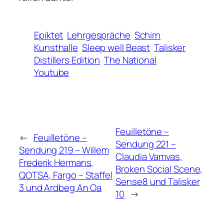
Epiktet
Lehrgespräche
Schirn
Kunsthalle
Sleep well Beast
Talisker
Distillers Edition
The National
Youtube
Feuilletöne –
←
Feuilletöne –
Sendung 221 –
Sendung 219 – Willem
Claudia Vamvas,
Frederik Hermans,
Broken Social Scene,
QOTSA, Fargo – Staffel
Sense8 und Talisker
3 und Ardbeg An Oa
10
→