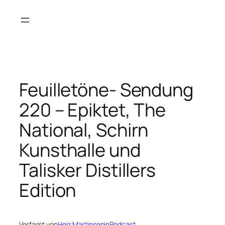
Zum
Inhalt
springen
Feuilletöne- Sendung
220 – Epiktet, The
National, Schirn
Kunsthalle und
Talisker Distillers
Edition
Verfasst von
Herr Martinsen
in
Podcast