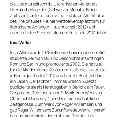
die Literaturzeitschrift ‚Literarischer Monat‘ als
Literaturbeilage des ‚Schweizer Monats‘. Beide
Zeitschriften leitet er als Chefredaktor. Als Initiator
des ‚Treibhauses‘ – einer Wettbewerbsplattform für
literarische Anfänger – sucht er seit 2012 nach
unentdeckten Schreibtalenten. Er ist seit 2017 dabei.
Insa Wilke
Insa Wilke wurde 1978 in Bremerhaven geboren. Sie
studierte Germanistik und Geschichte in Göttingen,
Rom und Berlin und promovierte 2009. Sie hat u.a.
für die Akademie der Künste und die Freie Universität
in Berlin gearbeitet.2010 erschien ihr Buch ‚Ist das
ein Leben. Der Dichter Thomas Brasch‘ Zuletzt
publizierte sie als Herausgeberin ‚Bericht am Feuer.
Gespräche, Telefonate und E-Mails zum Werk von
Christoph Ransmayr‘ und ‚Der leidenschaftliche
Zeitgenosse. Zum Werk von Roger Willemsen‘ und
gab Roger Willemsens Zukunftsrede ‚Wer wir waren‘
heraus. Auch sie ist das erste mal Teil der Jury.