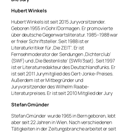
Hubert Winkels
Hubert Winkels ist seit 2015 Juryvorsitzender.
Geboren 1955 in Gohr/Dormagen. Er promovierte
über deutsche Gegenwartsliteratur. 1985–1988 war
er freier Schriftsteller. Seit 1988 ist er
Literaturkritiker für ‚Die ZEIT‘. Er ist
Fernsehmoderator der Sendungen ‚Dichterclub‘
(SWF) und ‚Die Bestenliste‘ (SWR/3sat). Seit 1997
ist er Literaturredakteur des Deutschlandfunks. Er
ist seit 2011 Jurymitglied des Gert-Jonke-Preises.
Außerdem ist er Mitbegründer und
Juryvorsitzender des Wilhelm Raabe-
Literaturpreises. Er ist seit 2010 Mitglied der Jury
Stefan Gmünder
Stefan Gmünder wurde 1965 in Bern geboren, lebt
aber seit 22 Jahren in Wien. Nach verschiedenen
Tätigkeiten in der Zeitungsbranche arbeitet er seit