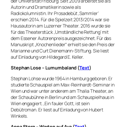
der Universität Fribourg. Seit 2009 arbeitet sie als
Autorin und Dramatikerin sowie als
Radiokolumnistin. Ihr Prosadebüt ‚Sammler‘
erschien 2014. Für die Spielzeit 2013/2014 war sie
Hausautorin am Luzerner Theater. 2016 wurde sie
für das Theaterstück ‚Umständliche Rettung‘ mit
dem Essener Autorenpreis ausgezeichnet. Für das
Manuskript „Knochenlieder“ erhielt sie den Preis der
Marianne und Curt Dienemann-Stiftung. Sie liest
auf Einladung von Hildegard E. Keller.
Stephan Lose – Lumumbaland (
Text
)
Stephan Lohse wurde 1964 in Hamburg geboren. Er
studierte Schauspiel am Max-Reinhardt-Seminar in
Wien und war unter anderem am Thalia Theater, an
der Schaubühne in Berlin und am Schauspielhaus in
Wien engagiert. ‚Ein fauler Gott
‚
ist sein
Debütroman. Er liest auf Einladung von Hubert
Winkels.
Anna Stern –
Warten auf Ava (
Text
)