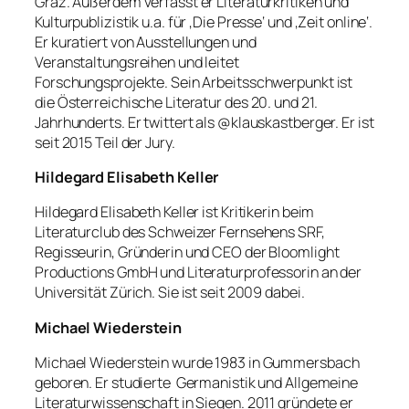
Graz. Außerdem verfasst er Literaturkritiken und
Kulturpublizistik u.a. für ‚Die Presse‘ und ‚Zeit online‘.
Er kuratiert von Ausstellungen und
Veranstaltungsreihen und leitet
Forschungsprojekte. Sein Arbeitsschwerpunkt ist
die Österreichische Literatur des 20. und 21.
Jahrhunderts. Er twittert als @klauskastberger. Er ist
seit 2015 Teil der Jury.
Hildegard Elisabeth Keller
Hildegard Elisabeth Keller ist Kritikerin beim
Literaturclub des Schweizer Fernsehens SRF,
Regisseurin, Gründerin und CEO der Bloomlight
Productions GmbH und Literaturprofessorin an der
Universität Zürich. Sie ist seit 2009 dabei.
Michael Wiederstein
Michael Wiederstein wurde 1983 in Gummersbach
geboren. Er studierte Germanistik und Allgemeine
Literaturwissenschaft in Siegen. 2011 gründete er