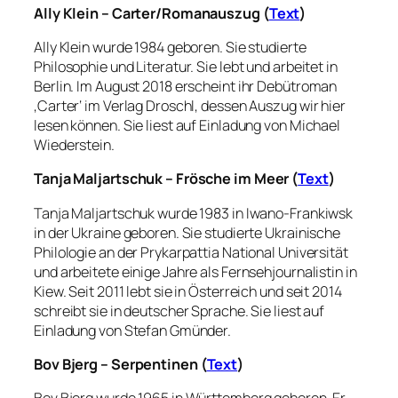
Ally Klein – Carter/Romanauszug (
Text
)
Ally Klein wurde 1984 geboren. Sie studierte
Philosophie und Literatur. Sie lebt und arbeitet in
Berlin. Im August 2018 erscheint ihr Debütroman
‚Carter‘ im Verlag Droschl, dessen Auszug wir hier
lesen können. Sie liest auf Einladung von Michael
Wiederstein.
Tanja Maljartschuk – Frösche im Meer (
Text
)
Tanja Maljartschuk wurde 1983 in Iwano-Frankiwsk
in der Ukraine geboren. Sie studierte Ukrainische
Philologie an der Prykarpattia National Universität
und arbeitete einige Jahre als Fernsehjournalistin in
Kiew. Seit 2011 lebt sie in Österreich und seit 2014
schreibt sie in deutscher Sprache. Sie liest auf
Einladung von Stefan Gmünder.
Bov Bjerg – Serpentinen (
Text
)