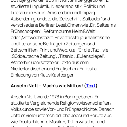
Bov Bjerg wurde 1965 in Württemberg geboren. Er
studierte Linguistik, Niederlandistik, Politik und
Literatur in Berlin, Amsterdam und Leipzig.
Außerdem gründete die Zeitschrift ‚Salbader‘ und
verschiedene Berliner Lesebühnen wie ‚Dr. Seltsams
Frühschoppen‘, ‚Reformbühne Heim&Welt‘
oder
‚Mittwochsfazit‘. Er verfasste j
ournalistische
und literarische Beiträge in Zeitungen und
Zeitschriften, Print und Web. u.a. für die ‚Taz‘, sie
‚Süddeutsche Zeitung‘, ‚Titanic‘, ‚Eulenspiegel‘.
Weiterhin übersetzte er Texte aus dem
Niederländischen und Englischen. Er liest auf
Einladung von Klaus Kastberger.
Anselm Neft – Mach’s wie Miltos! (
Text
)
Anselm Neft wurde 1973 in Bonn geboren. Er
studierte Vergleichende Religionswissenschaften,
Volkskunde sowie Vor- und Frühgeschichte. Danach
übte er viele unterschiedliche Jobs und Berufe aus,
wie Deutschlehrer, Musiker, Tellerwäscher und