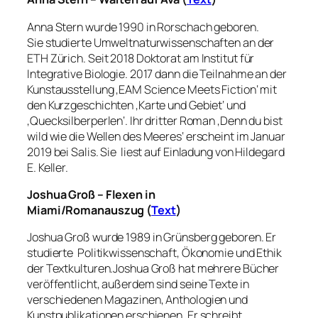
Anna Stern wurde 1990 in Rorschach geboren.
Sie studierte Umweltnaturwissenschaften an der
ETH Zürich. Seit 2018 Doktorat am Institut für
Integrative Biologie. 2017 dann die Teilnahme an der
Kunstausstellung ‚EAM Science Meets Fiction‘ mit
den Kurzgeschichten ‚Karte und Gebiet‘ und
‚Quecksilberperlen‘. Ihr dritter Roman ‚Denn du bist
wild wie die Wellen des Meeres‘ erscheint im Januar
2019 bei Salis. Sie liest auf Einladung von Hildegard
E. Keller.
Joshua Groß – Flexen in
Miami/
Romanauszug
(
Text
)
Joshua Groß wurde 1989 in Grünsberg geboren. Er
studierte Politikwissenschaft, Ökonomie und Ethik
der Textkulturen.Joshua Groß hat mehrere Bücher
veröffentlicht, außerdem sind seine Texte in
verschiedenen Magazinen, Anthologien und
Kunstpublikationen erschienen. Er schreibt