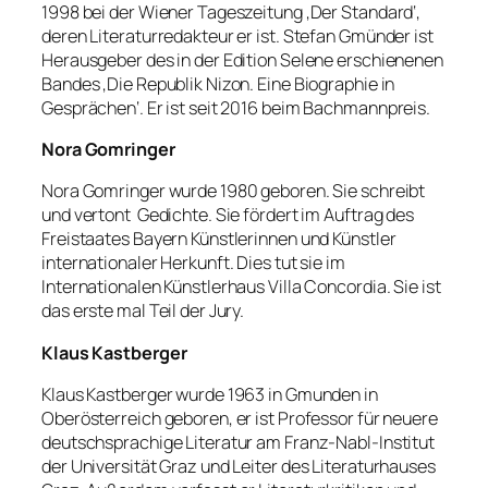
1998 bei der Wiener Tageszeitung ‚Der Standard‘,
deren Literaturredakteur er ist. Stefan Gmünder ist
Herausgeber des in der Edition Selene erschienenen
Bandes ‚Die Republik Nizon. Eine Biographie in
Gesprächen‘. Er ist seit 2016 beim Bachmannpreis.
Nora Gomringer
Nora Gomringer wurde 1980 geboren. Sie schreibt
und vertont Gedichte. Sie fördert im Auftrag des
Freistaates Bayern Künstlerinnen und Künstler
internationaler Herkunft. Dies tut sie im
Internationalen Künstlerhaus Villa Concordia. Sie ist
das erste mal Teil der Jury.
Klaus Kastberger
Klaus Kastberger wurde 1963 in Gmunden in
Oberösterreich geboren, er ist Professor für neuere
deutschsprachige Literatur am Franz-Nabl-Institut
der Universität Graz und Leiter des Literaturhauses