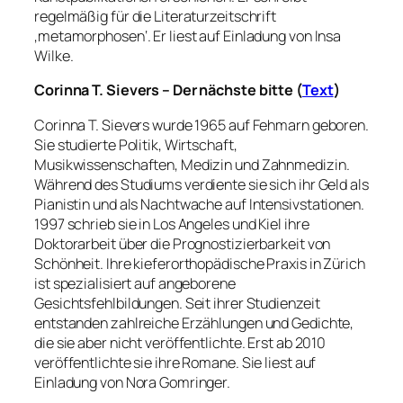
regelmäßig für die Literaturzeitschrift
‚metamorphosen‘. Er liest auf Einladung von Insa
Wilke.
Corinna T. Sievers – Der nächste bitte (
Text
)
Corinna T. Sievers wurde 1965 auf Fehmarn geboren.
Sie studierte Politik, Wirtschaft,
Musikwissenschaften, Medizin und Zahnmedizin.
Während des Studiums verdiente sie sich ihr Geld als
Pianistin und als Nachtwache auf Intensivstationen.
1997 schrieb sie in Los Angeles und Kiel ihre
Doktorarbeit über die Prognostizierbarkeit von
Schönheit. Ihre kieferorthopädische Praxis in Zürich
ist spezialisiert auf angeborene
Gesichtsfehlbildungen. Seit ihrer Studienzeit
entstanden zahlreiche Erzählungen und Gedichte,
die sie aber nicht veröffentlichte. Erst ab 2010
veröffentlichte sie ihre Romane. Sie liest auf
Einladung von Nora Gomringer.