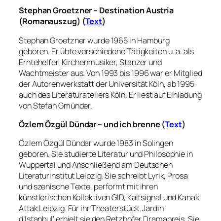
Stephan Groetzner – Destination Austria
(Romanauszug) (
Text
)
Stephan Groetzner wurde 1965 in Hamburg
geboren. Er übte verschiedene Tätigkeiten u. a. als
Erntehelfer, Kirchenmusiker, Stanzer und
Wachtmeister aus. Von 1993 bis 1996 war er Mitglied
der Autorenwerkstatt der Universität Köln, ab 1995
auch des Literaturateliers Köln. Er liest auf Einladung
von Stefan Gmünder.
Özlem Özgül Dündar – und ich brenne (
Text
)
Özlem Özgül Dündar wurde 1983 in Solingen
geboren. Sie studierte Literatur und Philosophie in
Wuppertal und Anschließend am Deutschen
Literaturinstitut Leipzig. Sie schreibt Lyrik, Prosa
und szenische Texte, performt mit ihren
künstlerischen Kollektiven GID, Kaltsignal und Kanak
Attak Leipzig. Für ihr Theaterstück ‚Jardin
d’Istanbul‘ erhielt sie den Retzhofer Dramapreis. Sie