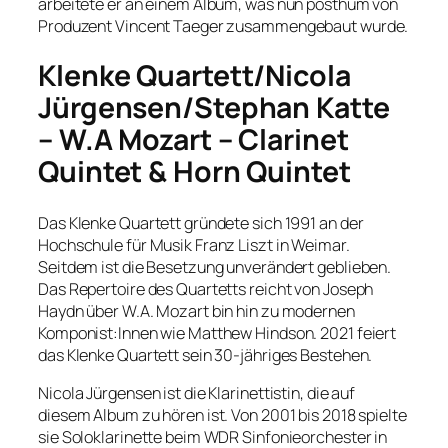
arbeitete er an einem Album, was nun posthum von
Produzent Vincent Taeger zusammengebaut wurde.
Klenke Quartett/Nicola
Jürgensen/Stephan Katte
– W.A Mozart – Clarinet
Quintet & Horn Quintet
Das Klenke Quartett gründete sich 1991 an der
Hochschule für Musik Franz Liszt in Weimar.
Seitdem ist die Besetzung unverändert geblieben.
Das Repertoire des Quartetts reicht von Joseph
Haydn über W.A. Mozart bin hin zu modernen
Komponist:Innen wie Matthew Hindson. 2021 feiert
das Klenke Quartett sein 30-jähriges Bestehen.
Nicola Jürgensen ist die Klarinettistin, die auf
diesem Album zu hören ist. Von 2001 bis 2018 spielte
sie Soloklarinette beim WDR Sinfonieorchester in