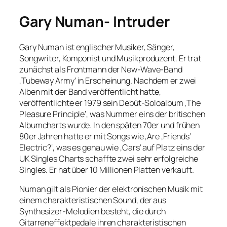
Gary Numan- Intruder
Gary Numan ist englischer Musiker, Sänger,
Songwriter, Komponist und Musikproduzent. Er trat
zunächst als Frontmann der New-Wave-Band
‚Tubeway Army‘ in Erscheinung. Nachdem er zwei
Alben mit der Band veröffentlicht hatte,
veröffentlichte er 1979 sein Debüt-Soloalbum ‚The
Pleasure Principle‘, was Nummer eins der britischen
Albumcharts wurde. In den späten 70er und frühen
80er Jahren hatte er mit Songs wie ‚Are ‚Friends‘
Electric?‘, was es genau wie ‚Cars‘ auf Platz eins der
UK Singles Charts schaffte zwei sehr erfolgreiche
Singles. Er hat über 10 Millionen Platten verkauft.
Numan gilt als Pionier der elektronischen Musik mit
einem charakteristischen Sound, der aus
Synthesizer-Melodien besteht, die durch
Gitarreneffektpedale ihren charakteristischen