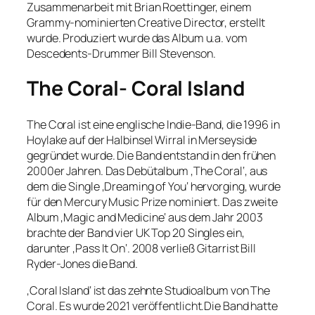
Zusammenarbeit mit Brian Roettinger, einem
Grammy-nominierten Creative Director, erstellt
wurde. Produziert wurde das Album u.a. vom
Descedents-Drummer Bill Stevenson.
The Coral- Coral Island
The Coral ist eine englische Indie-Band, die 1996 in
Hoylake auf der Halbinsel Wirral in Merseyside
gegründet wurde. Die Band entstand in den frühen
2000er Jahren. Das Debütalbum ‚The Coral‘, aus
dem die Single ‚Dreaming of You‘ hervorging, wurde
für den Mercury Music Prize nominiert. Das zweite
Album ‚Magic and Medicine‘ aus dem Jahr 2003
brachte der Band vier UK Top 20 Singles ein,
darunter ‚Pass It On‘. 2008 verließ Gitarrist Bill
Ryder-Jones die Band.
‚Coral Island‘ ist das zehnte Studioalbum von The
Coral. Es wurde 2021 veröffentlicht.Die Band hatte