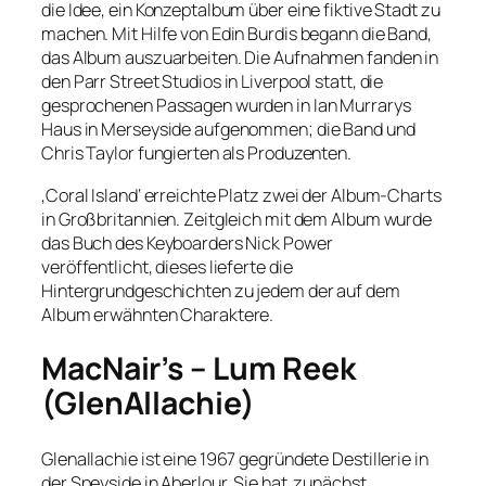
die Idee, ein Konzeptalbum über eine fiktive Stadt zu
machen. Mit Hilfe von Edin Burdis begann die Band,
das Album auszuarbeiten. Die Aufnahmen fanden in
den Parr Street Studios in Liverpool statt, die
gesprochenen Passagen wurden in Ian Murrarys
Haus in Merseyside aufgenommen; die Band und
Chris Taylor fungierten als Produzenten.
‚Coral Island‘ erreichte Platz zwei der Album-Charts
in Großbritannien. Zeitgleich mit dem Album wurde
das Buch des Keyboarders Nick Power
veröffentlicht, dieses lieferte die
Hintergrundgeschichten zu jedem der auf dem
Album erwähnten Charaktere.
MacNair’s – Lum Reek
(GlenAllachie)
Glenallachie ist eine 1967 gegründete Destillerie in
der Speyside in Aberlour. Sie hat zunächst