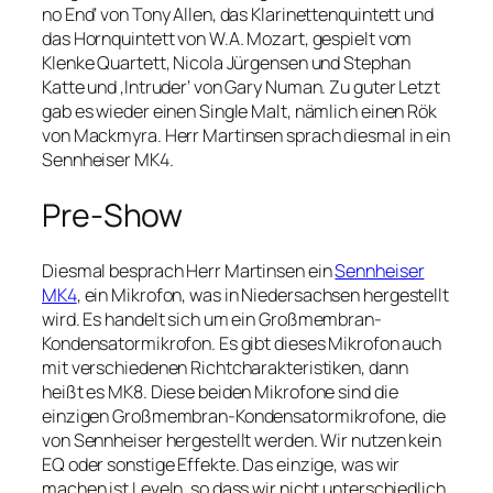
no End‘ von Tony Allen, das Klarinettenquintett und
das Hornquintett von W.A. Mozart, gespielt vom
Klenke Quartett, Nicola Jürgensen und Stephan
Katte und ‚Intruder‘ von Gary Numan. Zu guter Letzt
gab es wieder einen Single Malt, nämlich einen Rök
von Mackmyra. Herr Martinsen sprach diesmal in ein
Sennheiser MK4.
Pre-Show
Diesmal besprach Herr Martinsen ein
Sennheiser
MK4
, ein Mikrofon, was in Niedersachsen hergestellt
wird. Es handelt sich um ein Großmembran-
Kondensatormikrofon. Es gibt dieses Mikrofon auch
mit verschiedenen Richtcharakteristiken, dann
heißt es MK8. Diese beiden Mikrofone sind die
einzigen Großmembran-Kondensatormikrofone, die
von Sennheiser hergestellt werden. Wir nutzen kein
EQ oder sonstige Effekte. Das einzige, was wir
machen ist Leveln, so dass wir nicht unterschiedlich