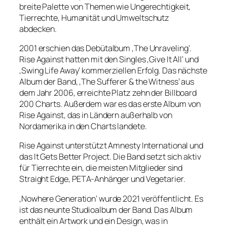
breite Palette von Themen wie Ungerechtigkeit,
Tierrechte, Humanität und Umweltschutz
abdecken.
2001 erschien das Debütalbum ‚The Unraveling‘.
Rise Against hatten mit den Singles ‚Give It All‘ und
‚Swing Life Away‘ kommerziellen Erfolg. Das nächste
Album der Band, ‚The Sufferer & the Witness‘ aus
dem Jahr 2006, erreichte Platz zehn der Billboard
200 Charts. Außerdem war es das erste Album von
Rise Against, das in Ländern außerhalb von
Nordamerika in den Charts landete.
Rise Against unterstützt Amnesty International und
das It Gets Better Project. Die Band setzt sich aktiv
für Tierrechte ein, die meisten Mitglieder sind
Straight Edge, PETA-Anhänger und Vegetarier.
‚Nowhere Generation‘ wurde 2021 veröffentlicht. Es
ist das neunte Studioalbum der Band. Das Album
enthält ein Artwork und ein Design, was in