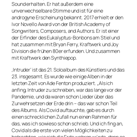
Sound erhalten. Er hat außerdem eine
unverwechselbare Stimme und ist für eine
androgyne Erscheinung bekannt. 2017 erhielt er den
Ivor Novello Award von der British Academy of
Songwriters, Composers, and Authors. Er ist einer
der Erfinder des Eukalyptus-Bonbons am Stiel und
hat zusammen mit Bryan Ferry, Kraftwerk und Joy
Division die frühen 80er erfunden. Und zusammen
mit Kraftwerk den Synthiepop.
‚Intruder‘ ist das 21. Soloalbum des Künstlers und das
23. insgesamt. Es wurde wie einige Alben in der
letzten Zeit von Ade Fenton produziert. „Als ich
anfing, Intruder zu schreiben, war das lange vor der
Pandemie, und da waren schon Lieder über das
Zurwehrsetzen der Erde drin – das war schon Teil
des Albums. Als Covid auftauchte, gab es durch
einen schrecklichen Zufall nun einen Rahmen für
das, was ich sowieso schon schrieb. Und ich fing an,
Covid als die erste von vielen Möglichkeiten zu
betrachten, wie sich die Erde wehren würde, denn es