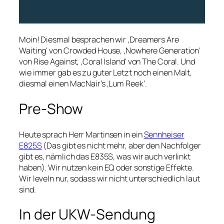
Moin! Diesmal besprachen wir ‚Dreamers Are
Waiting‘ von Crowded House, ‚Nowhere Generation‘
von Rise Against, ‚Coral Island‘ von The Coral. Und
wie immer gab es zu guter Letzt noch einen Malt,
diesmal einen MacNair’s ‚Lum Reek‘.
Pre-Show
Heute sprach Herr Martinsen in ein
Sennheiser
E825S
(Das gibt es nicht mehr, aber den Nachfolger
gibt es, nämlich das E835S, was wir auch verlinkt
haben). Wir nutzen kein EQ oder sonstige Effekte.
Wir leveln nur, sodass wir nicht unterschiedlich laut
sind.
In der UKW-Sendung