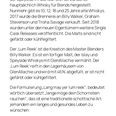
hauptsächlich Whisky für Blends hergestellt.
Nunmehr gibt es 10, 12, 18 und 25 Jahre alte Whiskys.
2017 wurde die Brennerei an Billy Walker, Graham
Stevenson und Trisha Savage verkauft. Seit 2018
wurden unter den neuen Eigentümern weitere Single
Cask Releases veröffentlicht. Die Malts sind nicht
gefärbt oder kühlfegiltert.
Der ‚Lum Reek‘ ist die Kreation des Master Blenders
Billy Walker. Es ist ein torfiger Malt, der Islay und
Speyside Whiskys mit GlenAllachie vermählt. Der
‚Lum Reek‘ reift in den Lagerhäusern von
GlenAllachie und wird mit 46% abgefüllt, er ist nicht
gefärbt oder kühlgefiltert.
Die Formulierung „Lang may yer lum reek“, bedeutet
wörtlich übersetzt „lange möge dein Schornstein
rauchen“, das ist eine traditionelle schottische Art
jemandem ein langes und gesundes Leben zu
wünschen.