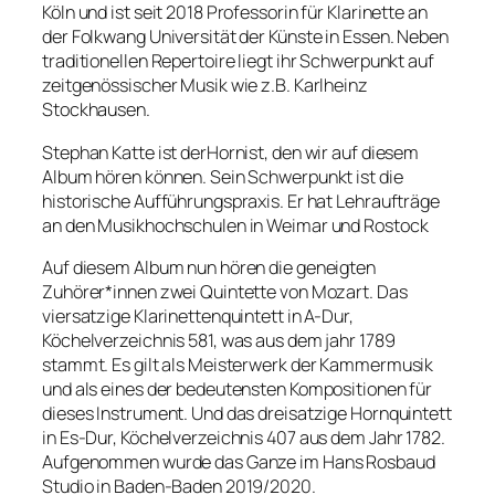
Köln und ist seit 2018 Professorin für Klarinette an
der Folkwang Universität der Künste in Essen. Neben
traditionellen Repertoire liegt ihr Schwerpunkt auf
zeitgenössischer Musik wie z.B. Karlheinz
Stockhausen.
Stephan Katte ist derHornist, den wir auf diesem
Album hören können. Sein Schwerpunkt ist die
historische Aufführungspraxis. Er hat Lehraufträge
an den Musikhochschulen in Weimar und Rostock
Auf diesem Album nun hören die geneigten
Zuhörer*innen zwei Quintette von Mozart. Das
viersatzige Klarinettenquintett in A-Dur,
Köchelverzeichnis 581, was aus dem jahr 1789
stammt. Es gilt als Meisterwerk der Kammermusik
und als eines der bedeutensten Kompositionen für
dieses Instrument. Und das dreisatzige Hornquintett
in Es-Dur, Köchelverzeichnis 407 aus dem Jahr 1782.
Aufgenommen wurde das Ganze im Hans Rosbaud
Studio in Baden-Baden 2019/2020.