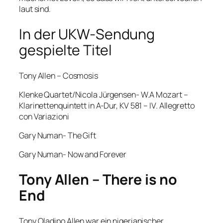
laut sind.
In der UKW-Sendung
gespielte Titel
Tony Allen – Cosmosis
Klenke Quartet/Nicola Jürgensen- W.A Mozart –
Klarinettenquintett in A-Dur, KV 581 – IV. Allegretto
con Variazioni
Gary Numan- The Gift
Gary Numan- Now and Forever
Tony Allen – There is no
End
Tony Oladipo Allen war ein nigerianischer