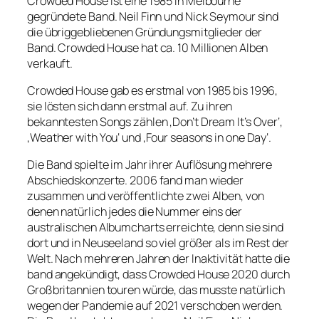
Crowded House ist eine 1985 in Melbourne
gegründete Band. Neil Finn und Nick Seymour sind
die übriggebliebenen Gründungsmitglieder der
Band. Crowded House hat ca. 10 Millionen Alben
verkauft.
Crowded House gab es erstmal von 1985 bis 1996,
sie lösten sich dann erstmal auf. Zu ihren
bekanntesten Songs zählen ‚Don’t Dream It’s Over‘,
‚Weather with You‘ und ‚Four seasons in one Day‘.
Die Band spielte im Jahr ihrer Auflösung mehrere
Abschiedskonzerte. 2006 fand man wieder
zusammen und veröffentlichte zwei Alben, von
denen natürlich jedes die Nummer eins der
australischen Albumcharts erreichte, denn sie sind
dort und in Neuseeland so viel größer als im Rest der
Welt. Nach mehreren Jahren der Inaktivität hatte die
band angekündigt, dass Crowded House 2020 durch
Großbritannien touren würde, das musste natürlich
wegen der Pandemie auf 2021 verschoben werden.