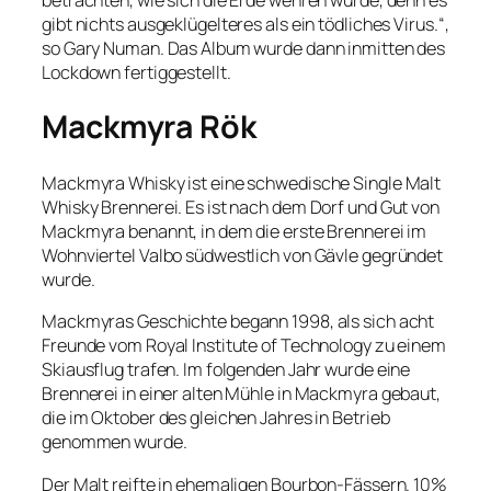
gibt nichts ausgeklügelteres als ein tödliches Virus.“,
so Gary Numan. Das Album wurde dann inmitten des
Lockdown fertiggestellt.
Mackmyra Rök
Mackmyra Whisky ist eine schwedische Single Malt
Whisky Brennerei. Es ist nach dem Dorf und Gut von
Mackmyra benannt, in dem die erste Brennerei im
Wohnviertel Valbo südwestlich von Gävle gegründet
wurde.
Mackmyras Geschichte begann 1998, als sich acht
Freunde vom Royal Institute of Technology zu einem
Skiausflug trafen. Im folgenden Jahr wurde eine
Brennerei in einer alten Mühle in Mackmyra gebaut,
die im Oktober des gleichen Jahres in Betrieb
genommen wurde.
Der Malt reifte in ehemaligen Bourbon-Fässern. 10%