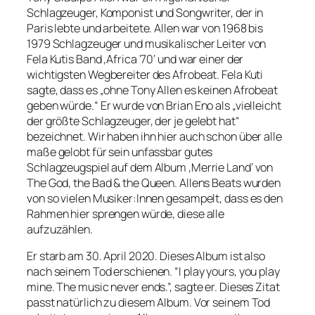
Schlagzeuger, Komponist und Songwriter, der in
Paris lebte und arbeitete. Allen war von 1968 bis
1979 Schlagzeuger und musikalischer Leiter von
Fela Kutis Band ‚Africa ’70‘ und war einer der
wichtigsten Wegbereiter des Afrobeat. Fela Kuti
sagte, dass es „ohne Tony Allen es keinen Afrobeat
geben würde.“ Er wurde von Brian Eno als „vielleicht
der größte Schlagzeuger, der je gelebt hat“
bezeichnet. Wir haben ihn hier auch schon über alle
maße gelobt für sein unfassbar gutes
Schlagzeugspiel auf dem Album ‚Merrie Land‘ von
The God, the Bad & the Queen. Allens Beats wurden
von so vielen Musiker:Innen gesampelt, dass es den
Rahmen hier sprengen würde, diese alle
aufzuzählen.
Er starb am 30. April 2020. Dieses Album ist also
nach seinem Tod erschienen. “I play yours, you play
mine. The music never ends.”, sagte er. Dieses Zitat
passt natürlich zu diesem Album. Vor seinem Tod