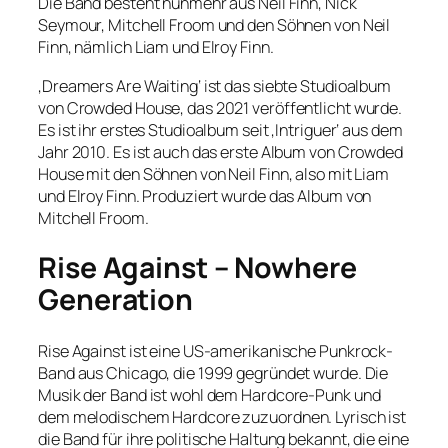
Die Band besteht nunmehr aus Neil Finn, Nick
Seymour, Mitchell Froom und den Söhnen von Neil
Finn, nämlich Liam und Elroy Finn.
‚Dreamers Are Waiting‘ ist das siebte Studioalbum
von Crowded House, das 2021 veröffentlicht wurde.
Es ist ihr erstes Studioalbum seit ‚Intriguer‘ aus dem
Jahr 2010. Es ist auch das erste Album von Crowded
House mit den Söhnen von Neil Finn, also mit Liam
und Elroy Finn. Produziert wurde das Album von
Mitchell Froom.
Rise Against – Nowhere
Generation
Rise Against ist eine US-amerikanische Punkrock-
Band aus Chicago, die 1999 gegründet wurde. Die
Musik der Band ist wohl dem Hardcore-Punk und
dem melodischem Hardcore zuzuordnen. Lyrisch ist
die Band für ihre politische Haltung bekannt, die eine