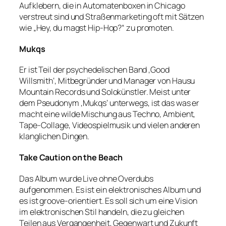
Aufklebern, die in Automatenboxen in Chicago
verstreut sind und Straßenmarketing oft mit Sätzen
wie „Hey, du magst Hip-Hop?“ zu promoten.
Mukqs
Er ist Teil der psychedelischen Band ‚Good
Willsmith‘, Mitbegründer und Manager von Hausu
Mountain Records und Solokünstler. Meist unter
dem Pseudonym ‚Mukqs‘ unterwegs, ist das was er
macht eine wilde Mischung aus Techno, Ambient,
Tape-Collage, Videospielmusik und vielen anderen
klanglichen Dingen.
Take Caution on the Beach
Das Album wurde Live ohne Overdubs
aufgenommen. Es ist ein elektronisches Album und
es ist groove-orientiert. Es soll sich um eine Vision
im elektronischen Stil handeln, die zu gleichen
Teilen aus Vergangenheit, Gegenwart und Zukunft