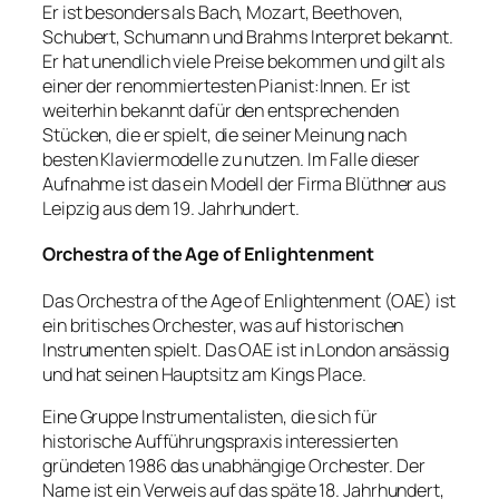
Er ist besonders als Bach, Mozart, Beethoven,
Schubert, Schumann und Brahms Interpret bekannt.
Er hat unendlich viele Preise bekommen und gilt als
einer der renommiertesten Pianist:Innen. Er ist
weiterhin bekannt dafür den entsprechenden
Stücken, die er spielt, die seiner Meinung nach
besten Klaviermodelle zu nutzen. Im Falle dieser
Aufnahme ist das ein Modell der Firma Blüthner aus
Leipzig aus dem 19. Jahrhundert.
Orchestra of the Age of Enlightenment
Das Orchestra of the Age of Enlightenment (OAE) ist
ein britisches Orchester, was auf historischen
Instrumenten spielt. Das OAE ist in London ansässig
und hat seinen Hauptsitz am Kings Place.
Eine Gruppe Instrumentalisten, die sich für
historische Aufführungspraxis interessierten
gründeten 1986 das unabhängige Orchester. Der
Name ist ein Verweis auf das späte 18. Jahrhundert,