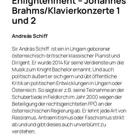
Enlightenment – Johannes
Brahms/Klavierkonzerte 1
und 2
Andreás Schiff
Sir András Schiff ist ein in Ungarn geborener
österreichisch-britischer klassischer Pianist und
Dirigent. Er wurde 2014 für seine Verdienste um die
Musik zum Knight Bachelor ernannt. Und auch
politisch äußert er sich gern und übt öffentliche
Kritik an politischen Entwicklungen in Ungarn oder
Österreich. So sagte er z.B. seine Teilnahme an der
Schubertiade in Feldkirch im Jahr 2000 wegen der
Beteiligung der rechtsgerichteten FPÖ an der
österreichischen Regierung ab. Er lehnt jede Art von
Rassismus, Antisemitismus oder Faschismus strikt
ab und und gibt dieses auch unverblümt zu
verstehen.