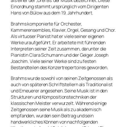
als einer der ‚Drei Bs‘ der Musik bezeichnet. Diese
Einordnung stammt ursprünglich vom Dirigenten
Hans von Bülow aus dem 19. Jahrhundert.
Brahms komponierte für Orchester,
Kammerensembles, Klavier, Orgel, Gesang und Chor.
Als virtuoser Pianist hat er viele seiner eigenen
Werke uraufgeführt. Er arbeitete mit führenden
Interpreten seiner Zeit zusammen, darunter die
Pianistin Clara Schumann und der Geiger Joseph
Joachim. Viele seiner Werke sind zu festen
Bestandteilen des Konzertrepertoires geworden.
Brahms wurde sowohl von seinen Zeitgenossen als
auch von späteren Schriftstellern als Traditionalist
und Erneuerer angesehen. Seine Musik ist in den
Strukturen und Kompositionstechniken der
klassischen Meister verwurzelt. Während einige
Zeitgenossen seine Musik als zu akademisch
empfanden, wurden sein Beitrag und sein
handwerkliches Können von nachfolgenden