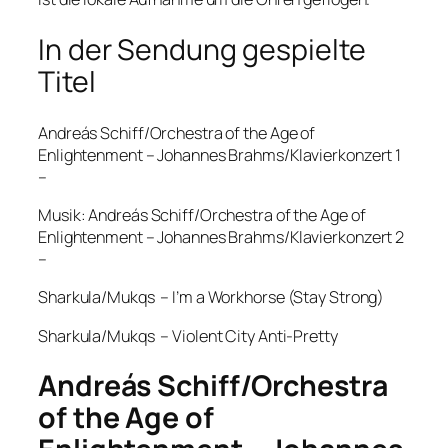
In der Sendung gespielte
Titel
Andreás Schiff/Orchestra of the Age of
Enlightenment – Johannes Brahms/Klavierkonzert 1
–
Musik: Andreás Schiff/Orchestra of the Age of
Enlightenment – Johannes Brahms/Klavierkonzert 2
–
Sharkula/Mukqs – I’m a Workhorse (Stay Strong)
Sharkula/Mukqs – Violent City Anti-Pretty
Andreás Schiff/Orchestra
of the Age of