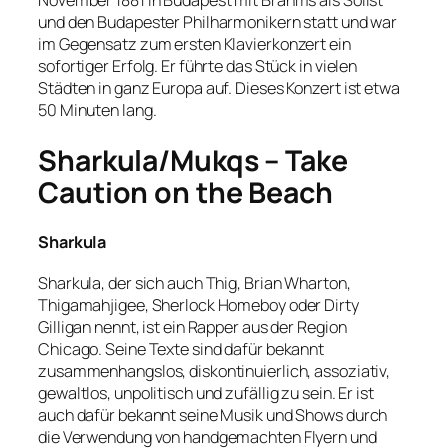
November 1881 in Budapest mit Brahms als Solist
und den Budapester Philharmonikern statt und war
im Gegensatz zum ersten Klavierkonzert ein
sofortiger Erfolg. Er führte das Stück in vielen
Städten in ganz Europa auf. Dieses Konzert ist etwa
50 Minuten lang.
Sharkula/Mukqs – Take
Caution on the Beach
Sharkula
Sharkula, der sich auch Thig, Brian Wharton,
Thigamahjigee, Sherlock Homeboy oder Dirty
Gilligan nennt, ist ein Rapper aus der Region
Chicago. Seine Texte sind dafür bekannt
zusammenhangslos, diskontinuierlich, assoziativ,
gewaltlos, unpolitisch und zufällig zu sein. Er ist
auch dafür bekannt seine Musik und Shows durch
die Verwendung von handgemachten Flyern und