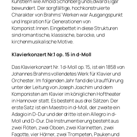
Künstlern wie Arnold Schönberg und Edward Elgar
bewundert. Der sorgfältige, hochkonstruierte
Charakter von Brahms‘ Werken war Ausgangspunkt
und Inspiration für Generationen von
Komponist:Innen. Eingebettet in diese Strukturen
sind romantische, klassische, barocke, und
kirchenmusikalische Motive.
Klavierkonzert Nr.1 op. 15 in d-Moll
Das Klavierkonzert Nr. 1 d-Moll op. 15, ist ein 1858 von
Johannes Brahms vollendetes Werk für Klavier und
Orchester. Im folgenden Jahr fand die Uraufführung
unter der Leitung von Joseph Joachim und dem
Komponisten am Klavier im königlichen Hoftheater
in Hannover statt. Es besteht aus drei Sätzen. Der
erste Satz ist ein Maestro in d-Moll, der zweite ein
Adagio in D-Dur und der dritte ist ein Allegro in d-
Moll und D-Dur. Die Instrumentierung besteht aus
zwei Flöten, zwei Oboen, zwei Klarinetten, zwei
Fagotte, vier Hörner, zwei Trompeten, Pauken und