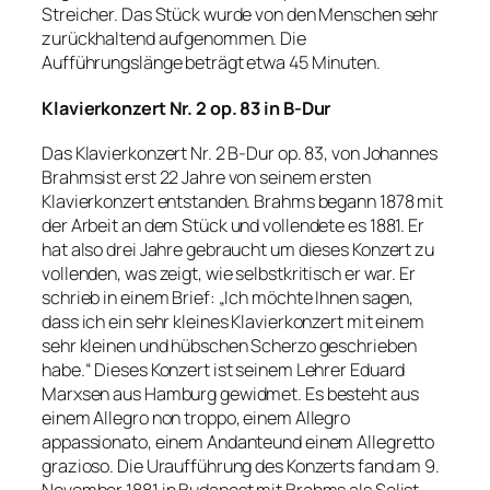
Streicher. Das Stück wurde von den Menschen sehr
zurückhaltend aufgenommen. Die
Aufführungslänge beträgt etwa 45 Minuten.
Klavierkonzert Nr. 2 op. 83 in B-Dur
Das Klavierkonzert Nr. 2 B-Dur op. 83, von Johannes
Brahmsist erst 22 Jahre von seinem ersten
Klavierkonzert entstanden. Brahms begann 1878 mit
der Arbeit an dem Stück und vollendete es 1881. Er
hat also drei Jahre gebraucht um dieses Konzert zu
vollenden, was zeigt, wie selbstkritisch er war. Er
schrieb in einem Brief: „Ich möchte Ihnen sagen,
dass ich ein sehr kleines Klavierkonzert mit einem
sehr kleinen und hübschen Scherzo geschrieben
habe.“ Dieses Konzert ist seinem Lehrer Eduard
Marxsen aus Hamburg gewidmet. Es besteht aus
einem Allegro non troppo, einem Allegro
appassionato, einem Andanteund einem Allegretto
grazioso. Die Uraufführung des Konzerts fand am 9.