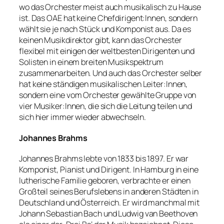
wo das Orchester meist auch musikalisch zu Hause
ist. Das OAE hat keine Chefdirigent:Innen, sondern
wählt sie je nach Stück und Komponist aus. Da es
keinen Musikdirektor gibt, kann das Orchester
flexibel mit einigen der weltbesten Dirigenten und
Solisten in einem breiten Musikspektrum
zusammenarbeiten. Und auch das Orchester selber
hat keine ständigen musikalischen Leiter:Innen,
sondern eine vom Orchester gewählte Gruppe von
vier Musiker:Innen, die sich die Leitung teilen und
sich hier immer wieder abwechseln.
Johannes Brahms
Johannes Brahms lebte von 1833 bis 1897. Er war
Komponist, Pianist und Dirigent. In Hamburg in eine
lutherische Familie geboren, verbrachte er einen
Großteil seines Berufslebens in anderen Städten in
Deutschland und Österreich. Er wird manchmal mit
Johann Sebastian Bach und Ludwig van Beethoven