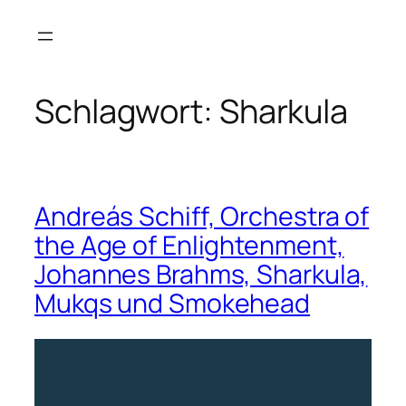
Zum
Inhalt
springen
Schlagwort:
Sharkula
Andreás Schiff, Orchestra of
the Age of Enlightenment,
Johannes Brahms, Sharkula,
Mukqs und Smokehead