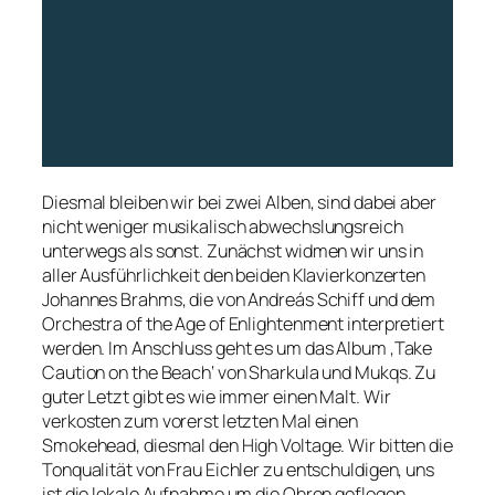
Diesmal bleiben wir bei zwei Alben, sind dabei aber
nicht weniger musikalisch abwechslungsreich
unterwegs als sonst. Zunächst widmen wir uns in
aller Ausführlichkeit den beiden Klavierkonzerten
Johannes Brahms, die von Andreás Schiff und dem
Orchestra of the Age of Enlightenment interpretiert
werden. Im Anschluss geht es um das Album ‚Take
Caution on the Beach‘ von Sharkula und Mukqs. Zu
guter Letzt gibt es wie immer einen Malt. Wir
verkosten zum vorerst letzten Mal einen
Smokehead, diesmal den High Voltage. Wir bitten die
Tonqualität von Frau Eichler zu entschuldigen, uns
ist die lokale Aufnahme um die Ohren geflogen.