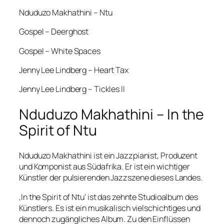
Nduduzo Makhathini – Ntu
Gospel – Deerghost
Gospel – White Spaces
Jenny Lee Lindberg – Heart Tax
Jenny Lee Lindberg – Tickles II
Nduduzo Makhathini – In the
Spirit of Ntu
Nduduzo Makhathini ist ein Jazzpianist, Produzent
und Komponist aus Südafrika. Er ist ein wichtiger
Künstler der pulsierenden Jazzszene dieses Landes.
‚In the Spirit of Ntu‘ ist das zehnte Studioalbum des
Künstlers. Es ist ein musikalisch vielschichtiges und
dennoch zugängliches Album. Zu den Einflüssen