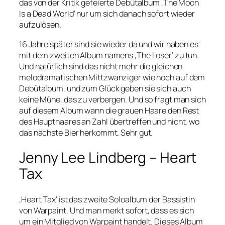
das von der Kritik gefeierte Debütalbum ‚The Moon
Is a Dead World‘ nur um sich danach sofort wieder
aufzulösen.
16 Jahre später sind sie wieder da und wir haben es
mit dem zweiten Album namens ‚The Loser‘ zu tun.
Und natürlich sind das nicht mehr die gleichen
melodramatischen Mittzwanziger wie noch auf dem
Debütalbum, und zum Glück geben sie sich auch
keine Mühe, das zu verbergen. Und so fragt man sich
auf diesem Album wann die grauen Haare den Rest
des Haupthaares an Zahl übertreffen und nicht, wo
das nächste Bier herkommt. Sehr gut.
Jenny Lee Lindberg – Heart
Tax
‚Heart Tax‘ ist das zweite Soloalbum der Bassistin
von Warpaint. Und man merkt sofort, dass es sich
um ein Mitglied von Warpaint handelt. Dieses Album