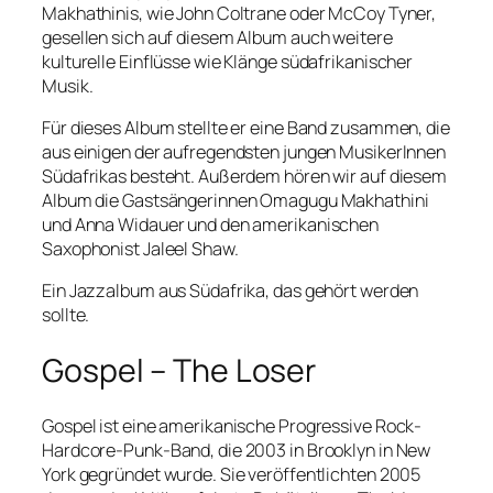
Makhathinis, wie John Coltrane oder McCoy Tyner,
gesellen sich auf diesem Album auch weitere
kulturelle Einflüsse wie Klänge südafrikanischer
Musik.
Für dieses Album stellte er eine Band zusammen, die
aus einigen der aufregendsten jungen MusikerInnen
Südafrikas besteht. Außerdem hören wir auf diesem
Album die Gastsängerinnen Omagugu Makhathini
und Anna Widauer und den amerikanischen
Saxophonist Jaleel Shaw.
Ein Jazzalbum aus Südafrika, das gehört werden
sollte.
Gospel – The Loser
Gospel ist eine amerikanische Progressive Rock-
Hardcore-Punk-Band, die 2003 in Brooklyn in New
York gegründet wurde. Sie veröffentlichten 2005