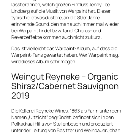
lässt erahnen, welch großen Einfluss Jenny Lee
Lindberg auf die Musik von Warpaint hat. Dieser
typische, etwas düstere, an die 80er Jahre
erinnernde Sound, den man auch immer mal wieder
bei Warpaint findet bzw. fand. Chorus- und
Reverbeffekte kommen auch nicht zu kurz.
Das ist vielleicht das Warpaint-Album, auf dass die
Warpaint-Fans gewartet haben. Wer Warpaint mag,
wird dieses Album sehr mögen.
Weingut Reyneke – Organic
Shiraz/Cabernet Sauvignon
2019
Die Kellerei Reyneke Wines, 1863 als Farm unte rdem
Namen „Uitzicht“ gegründet, befindet sich in den
Polkadraai Hills von Stellenbosch und produziert
unter der Leitung von Besitzer und Weinbauer Johan