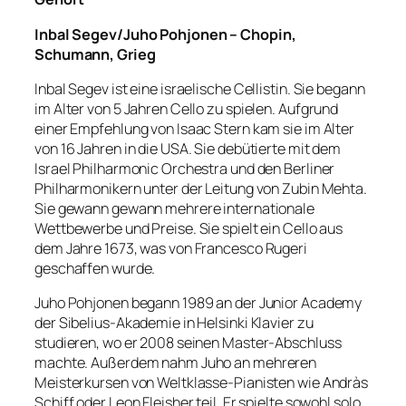
Inbal Segev/Juho Pohjonen – Chopin,
Schumann, Grieg
Inbal Segev ist eine israelische Cellistin. Sie begann
im Alter von 5 Jahren Cello zu spielen. Aufgrund
einer Empfehlung von Isaac Stern kam sie im Alter
von 16 Jahren in die USA. Sie debütierte mit dem
Israel Philharmonic Orchestra und den Berliner
Philharmonikern unter der Leitung von Zubin Mehta.
Sie gewann gewann mehrere internationale
Wettbewerbe und Preise. Sie spielt ein Cello aus
dem Jahre 1673, was von Francesco Rugeri
geschaffen wurde.
Juho Pohjonen begann 1989 an der Junior Academy
der Sibelius-Akademie in Helsinki Klavier zu
studieren, wo er 2008 seinen Master-Abschluss
machte. Außerdem nahm Juho an mehreren
Meisterkursen von Weltklasse-Pianisten wie Andràs
Schiff oder Leon Fleisher teil. Er spielte sowohl solo