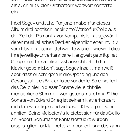
als auch mit vielen Orchestern weltweit Konzerte
ein.
Inbal Segev und Juho Pohjonen haben für dieses
Album drei poetisch inspirierte Werke für Cello aus
der Zeit der Romantik von Komponisten ausgewählt,
deren musikalisches Denken eigentlich eher intuitiv
vom Klavier ausging. „Ich wollte wissen, wie weit dies
ihre jeweilige unverkennbare Klangwelt geprägt hat.
Chopin hat tatsächlich fast ausschließlich
für
Klavier geschrieben“, sagt Segev Inbal, „man weiß
aber, dass er sehr gern in die Oper ging und den
Gesangsstil des Belcanto bewunderte. So erweitert
das Cello hier in dieser Sonate vielleicht die
menschliche Stimme – wenigstens manchmal!“ Die
Sonate von Edvard Grieg ist seinem Klavierkonzert
mit dem wuchtigen und virtuosen Klavierpart sehr
ähnlich. Seine Melodienfülle bietet sich für das Cello
an. Robert Schumanns Fantasiestücke wurden
ursprünglich für Klarinette komponiert, und das kann