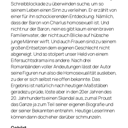
Schreibblockade zu überwinden suche, um so
seinem Leben einen Sinn zu verleihen. Er erzählt von
einer für ihn schockierenden Entdeckung: Nämlich,
dass der Baron von Charlus homosexuell ist. Und
nicht nur der Baron, nein es gibt kaum einen braven
Familienvater, der nicht auch Blicke auf hübsche
junge Männer wirft. Und auch Frauen sind zu seinem
großen Entsetzen dem eigenen Geschlecht nicht
abgeneigt. Und so stolpert unser Held von einem
Eifersuchtsdrama ins andere. Nach drei
Romanbänden voller Andeutungen lässt der Autor
seine Figuren nun also die Homosexualität ausleben,
zu der er sich selbst nie offen bekannte. Das
Ergebnis ist natürlich nach heutigen Maßstäben
geradezu prüde, löste aber in den 20er Jahren des
20. Jahrhunderts einen Skandal aus, zumal Proust
das Ganze ja zum Teil seiner eigenen Biografie und
der seiner Bekannten entnahm. Heutige LeserInnen
können dann doch eher darüber schmunzeln.
Gehört