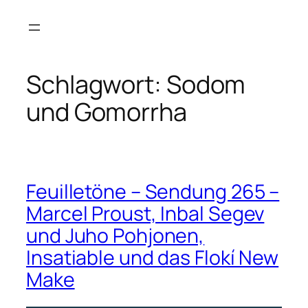
Zum
Inhalt
springen
Schlagwort:
Sodom
und Gomorrha
Feuilletöne – Sendung 265 –
Marcel Proust, Inbal Segev
und Juho Pohjonen,
Insatiable und das Flokí New
Make