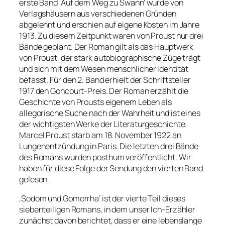
erste Band ‘Auf dem Weg zu Swann’ wurde von
Verlagshäusern aus verschiedenen Gründen
abgelehnt und erschien auf eigene Kosten im Jahre
1913. Zu diesem Zeitpunkt waren von Proust nur drei
Bände geplant. Der Roman gilt als das Hauptwerk
von Proust, der stark autobiographische Züge trägt
und sich mit dem Wesen menschlicher Identität
befasst. Für den 2. Band erhielt der Schriftsteller
1917 den Goncourt-Preis. Der Roman erzählt die
Geschichte von Prousts eigenem Leben als
allegorische Suche nach der Wahrheit und ist eines
der wichtigsten Werke der Literaturgeschichte.
Marcel Proust starb am 18. November 1922 an
Lungenentzündung in Paris. Die letzten drei Bände
des Romans wurden posthum veröffentlicht. Wir
haben für diese Folge der Sendung den vierten Band
gelesen.
‚Sodom und Gomorrha‘ ist der vierte Teil dieses
siebenteiligen Romans, in dem unser Ich-Erzähler
zunächst davon berichtet, dass er eine lebenslange