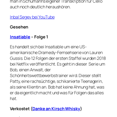
man in Schumanns eigener Transkription für Cello
auch noch deutlich heraushören.
Inbal Segev bei YouTube
Gesehen
Insatiable
– Folge 1
Es handelt sich bei Insatiable um eine US-
amerikanische Dramedy-Fernsehserie von Lauren
Gussis. Die 12 Folgen der ersten Staffel wurden 2018
bei Netflix veröffentlicht. Es geht in dieser
Serie um
Bob, einen Anwalt, der
Schönheitswettbewerbstrainer wird. Dieser stellt
Patty, eine rachsüchtige, schikanierte Teenagerin,
als seine Klientin an. Bob hat keine Ahnung hat, was
er da eigentlich macht und was für Folgen das alles
hat.
Verkostet (
Danke an Kirsch Whisky
)