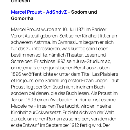
Gelesen
Marcel Proust
–
AdSndvZ
–
Sodom und
Gomorrha
Marcel Proust wurde am 10. Juli 1871 im Pariser
Vorort Auteuil geboren. Seit seiner Kindheit litt er an
schwerem Asthma. Im Gymnasium begann er sich
für das zu interessieren, was künftig sein Leben
bestimmen sollte, nämlich Theater, Lesen und
Schreiben. Er schloss 1893 sein Jura-Studium ab,
ohne jemals einen juristischen Beruf auszuüben.
1896 veröffentlichte er unter dem Titel ‘Les Plaisiers
et les jours’ eine Sammlung erster Erzählungen. Laut
Proust liegt der Schlüssel nicht in einem Buch,
sondern bei denen, die das Buch lesen. Als Proust im
Januar 1909 einen Zwieback – im Roman ist es eine
Madeleine – in seinen Tee taucht, wird er in seine
Kindheit zurückversetzt. Er zieht sich von der Welt
zurück, um einen Roman zu schreiben, von dem der
erste Entwurf im September 1912 fertig wird. Der