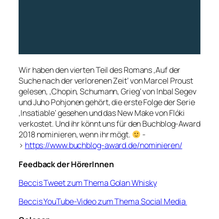
Wir haben den vierten Teil des Romans ‚Auf der
Suche nach der verlorenen Zeit‘ von Marcel Proust
gelesen, ‚Chopin, Schumann, Grieg‘ von Inbal Segev
und Juho Pohjonen gehört, die erste Folge der Serie
‚Insatiable‘ gesehen und das New Make von Flóki
verkostet. Und ihr könnt uns für den Buchblog-Award
2018 nominieren, wenn ihr mögt.
-
>
https://www.buchblog-award.de/nominieren/
Feedback der HörerInnen
Beccis Tweet zum Thema Golan Whisky
Beccis YouTube-Video zum Thema Social Media