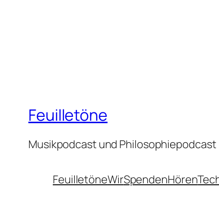
Feuilletöne
Musikpodcast und Philosophiepodcast
Feuilletöne
Wir
Spenden
Hören
Tec