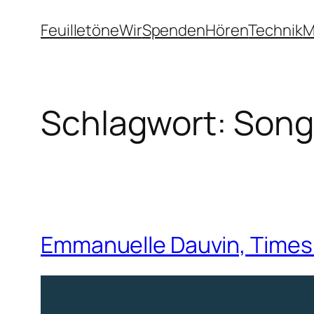
Zum
Feuilletöne
Wir
Spenden
Hören
Technik
M
Inhalt
springen
Schlagwort:
Song
Emmanuelle Dauvin, Times 