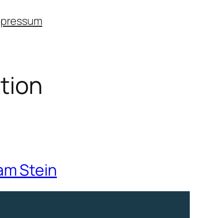
mpressum
tion
am Stein