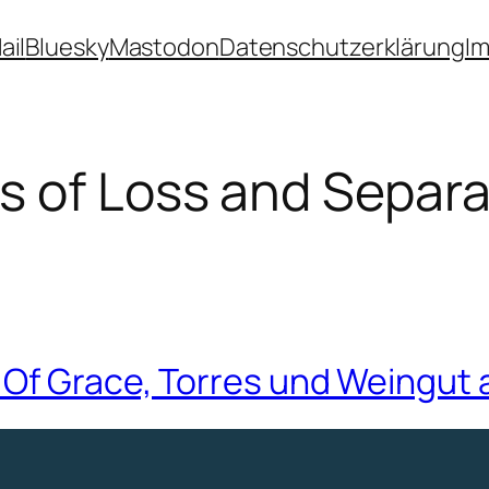
ail
Bluesky
Mastodon
Datenschutzerklärung
I
s of Loss and Separa
Of Grace, Torres und Weingut 