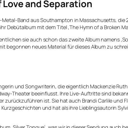
f Love and Separation
y-Metal-Band aus Southampton in Massachusetts, die 
 ihr Debütalbum mit dem Titel ‚The Hymn of a Broken Man
entlichen sie auch schon das zweite Album namens ‚Son
it begonnen neues Material für dieses Album zu schreib
gerin und Songwriterin, die eigentlich Mackenzie Ruth 
ay-Theater beeinflusst. Ihre Live-Auftritte sind beka
r zurückzuführen ist. Sie hat auch Brandi Carlile und F
Kurzgeschichten und hat als ihre Lieblingsautorin Sylvia
 Album ‚Silver Tongue‘, was wir in dieser Sendung au