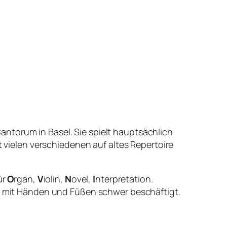
ntorum in Basel. Sie spielt hauptsächlich
t vielen verschiedenen auf altes Repertoire
ür
O
rgan,
V
iolin,
N
ovel,
I
nterpretation.
um mit Händen und Füßen schwer beschäftigt.