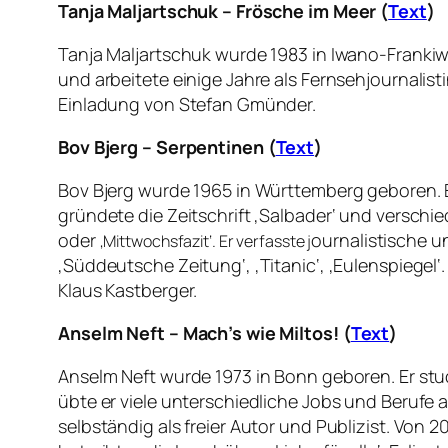
Tanja Maljartschuk – Frösche im Meer (
Text
)
Tanja Maljartschuk wurde 1983 in Iwano-Frankiwsk
und arbeitete einige Jahre als Fernsehjournalistin
Einladung von Stefan Gmünder.
Bov Bjerg – Serpentinen (
Text
)
Bov Bjerg wurde 1965 in Württemberg geboren. Er 
gründete die Zeitschrift ‚Salbader‘ und versch
oder
ournalistische un
‚Mittwochsfazit‘. Er verfasste j
‚Süddeutsche Zeitung‘, ‚Titanic‘, ‚Eulenspiegel‘
Klaus Kastberger.
Anselm Neft – Mach’s wie Miltos! (
Text
)
Anselm Neft wurde 1973 in Bonn geboren. Er st
übte er viele unterschiedliche Jobs und Berufe 
selbständig als freier Autor und Publizist. Von 