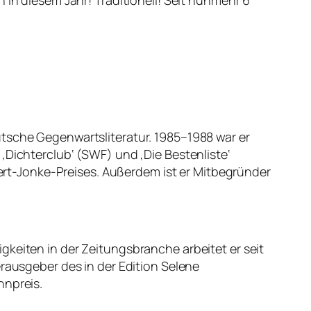
 in diesem Jahr! Traditionell! Seit nunmehr 6
utsche Gegenwartsliteratur. 1985–1988 war er
en ‚Dichterclub‘ (SWF) und ‚Die Bestenliste‘
 Gert-Jonke-Preises. Außerdem ist er Mitbegründer
keiten in der Zeitungsbranche arbeitet er seit
erausgeber des in der Edition Selene
nnpreis.