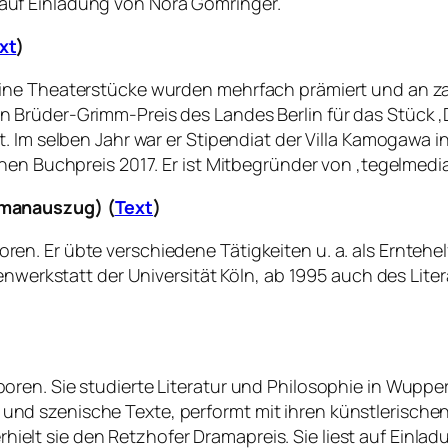
st auf Einladung von Nora Gomringer.
xt
)
ine Theaterstücke wurden mehrfach prämiert und an za
Brüder-Grimm-Preis des Landes Berlin für das Stück ‚D
. Im selben Jahr war er Stipendiat der Villa Kamogawa i
en Buchpreis 2017. Er ist Mitbegründer von ‚tegelmedia.
omanauszug) (
Text
)
n. Er übte verschiedene Tätigkeiten u. a. als Erntehe
nwerkstatt der Universität Köln, ab 1995 auch des Litera
oren. Sie studierte Literatur und Philosophie in Wupp
osa und szenische Texte, performt mit ihren künstlerische
erhielt sie den Retzhofer Dramapreis. Sie liest auf Einlad