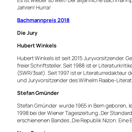
Es ist wieder so weit! Der alljährliche Bachmann
Jahren! Hurra!
Bachmannpreis 2018
Die Jury
Hubert Winkels
Hubert Winkels ist seit 2015 Juryvorsitzender.
freier Schriftsteller. Seit 1988 ist er Literaturkr
(SWR/3sat). Seit 1997 ist er Literaturredakteur 
und Juryvorsitzender des Wilhelm Raabe-Literatur
Stefan Gmünder
Stefan Gmünder wurde 1965 in Bern geboren, lebt
1998 bei der Wiener Tageszeitung ‚Der Standard‘
erschienenen Bandes ‚Die Republik Nizon. Eine B