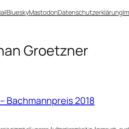
ail
Bluesky
Mastodon
Datenschutzerklärung
I
han Groetzner
8 – Bachmannpreis 2018