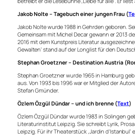
betreibt er die Lesebühne ‚Liebe für alle‘. Er lie
Jakob Nolte – Tagebuch einer jungen Frau (
Te
Jakob Nolte wurde 1988 in Gehrden geboren. Se
Gemeinsam mit Michel Decar gewann er 2013 den 
2016 mit dem Kunstpreis Literatur ausgezeichnet
Gewalten‘ stand auf der Longlist für den Deutsch
Stephan Groetzner – Destination Austria (R
Stephan Groetzner wurde 1965 in Hamburg gebore
aus. Von 1993 bis 1996 war er Mitglied der Autore
Stefan Gmünder.
Özlem Özgül Dündar – und ich brenne (
Text
)
Özlem Özgül Dündar wurde 1983 in Solingen geb
Literaturinstitut Leipzig. Sie schreibt Lyrik, Pr
Leipzig. Für ihr Theaterstück ‚Jardin d’Istanbul‘ 