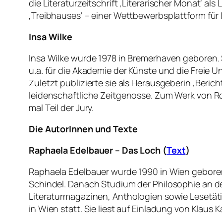
die Literaturzeitschrift ‚Literarischer Monat‘ als
‚Treibhauses‘ – einer Wettbewerbsplattform für l
Insa Wilke
Insa Wilke wurde 1978 in Bremerhaven geboren. 
u.a. für die Akademie der Künste und die Freie Un
Zuletzt publizierte sie als Herausgeberin ‚Ber
leidenschaftliche Zeitgenosse. Zum Werk von Ro
mal Teil der Jury.
Die AutorInnen und Texte
Raphaela Edelbauer – Das Loch (
Text
)
Raphaela Edelbauer wurde 1990 in Wien geboren
Schindel. Danach Studium der Philosophie an d
Literaturmagazinen, Anthologien sowie Lesetätig
in Wien statt. Sie liest auf Einladung von Klaus K