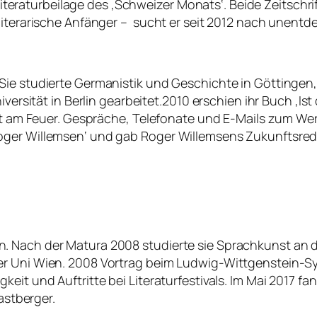
 Literaturbeilage des ‚Schweizer Monats‘. Beide Zeitschrift
iterarische Anfänger – sucht er seit 2012 nach unentdec
Sie studierte Germanistik und Geschichte in Göttingen,
iversität in Berlin gearbeitet.2010 erschien ihr Buch ‚I
icht am Feuer. Gespräche, Telefonate und E-Mails zum W
ger Willemsen‘ und gab Roger Willemsens Zukunftsrede ‚
. Nach der Matura 2008 studierte sie Sprachkunst an d
er Uni Wien. 2008 Vortrag beim Ludwig-Wittgenstein-S
keit und Auftritte bei Literaturfestivals. Im Mai 2017 f
astberger.