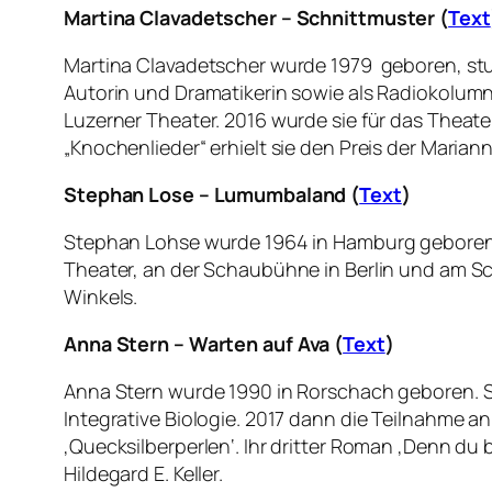
Martina Clavadetscher – Schnittmuster (
Text
Martina Clavadetscher wurde 1979 geboren, studie
Autorin und Dramatikerin sowie als Radiokolumni
Luzerner Theater. 2016 wurde sie für das Theat
„Knochenlieder“ erhielt sie den Preis der Marian
Stephan Lose – Lumumbaland (
Text
)
Stephan Lohse wurde 1964 in Hamburg geboren.
Theater, an der Schaubühne in Berlin und am Sch
Winkels.
Anna Stern –
Warten auf Ava (
Text
)
Anna Stern wurde 1990 in Rorschach geboren. Si
Integrative Biologie. 2017 dann die Teilnahme a
‚Quecksilberperlen‘. Ihr dritter Roman ‚Denn du b
Hildegard E. Keller.