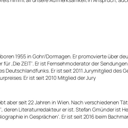
preis nimmt all unsere Aufmerksamkeit in Anspruch, auch
 Geboren 1955 in Gohr/Dormagen. Er promovierte über de
itiker für ‚Die ZEIT‘. Er ist Fernsehmoderator der Sendung
des Deutschlandfunks. Er ist seit 2011 Jurymitglied des
preises. Er ist seit 2010 Mitglied der Jury
 aber seit 22 Jahren in Wien. Nach verschiedenen Tätig
, deren Literaturredakteur er ist. Stefan Gmünder ist H
iographie in Gesprächen‘. Er ist seit 2016 beim Bachma