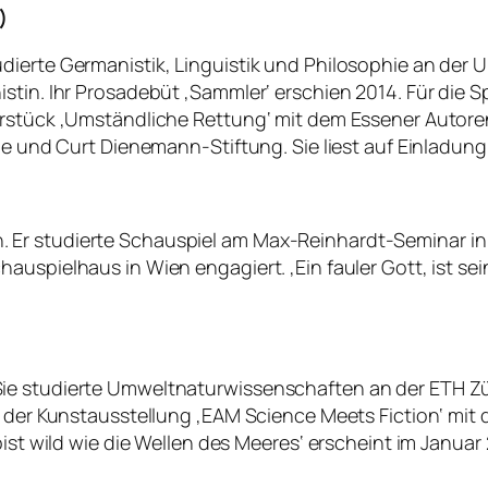
)
rte Germanistik, Linguistik und Philosophie an der Univ
stin. Ihr Prosadebüt ‚Sammler‘ erschien 2014. Für die S
erstück ‚Umständliche Rettung‘ mit dem Essener Autore
ne und Curt Dienemann-Stiftung. Sie liest auf Einladung v
 Er studierte Schauspiel am Max-Reinhardt-Seminar in
auspielhaus in Wien engagiert. ‚Ein fauler Gott
‚
ist se
e studierte Umweltnaturwissenschaften an der ETH Züri
n der Kunstausstellung ‚EAM Science Meets Fiction‘ mit
ist wild wie die Wellen des Meeres‘ erscheint im Januar 2