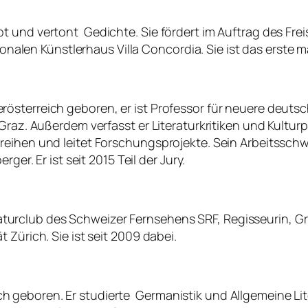
 und vertont Gedichte. Sie fördert im Auftrag des Frei
ionalen Künstlerhaus Villa Concordia. Sie ist das erste mal
österreich geboren, er ist Professor für neuere deutsc
az. Außerdem verfasst er Literaturkritiken und Kulturpubli
eihen und leitet Forschungsprojekte. Sein Arbeitsschwer
ger. Er ist seit 2015 Teil der Jury.
Literaturclub des Schweizer Fernsehens SRF, Regisseurin,
 Zürich. Sie ist seit 2009 dabei.
geboren. Er studierte Germanistik und Allgemeine Lite