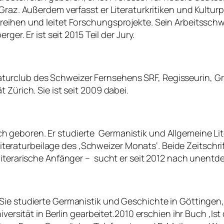
az. Außerdem verfasst er Literaturkritiken und Kulturpubli
eihen und leitet Forschungsprojekte. Sein Arbeitsschwer
ger. Er ist seit 2015 Teil der Jury.
Literaturclub des Schweizer Fernsehens SRF, Regisseurin,
 Zürich. Sie ist seit 2009 dabei.
geboren. Er studierte Germanistik und Allgemeine Lite
 Literaturbeilage des ‚Schweizer Monats‘. Beide Zeitschrift
iterarische Anfänger – sucht er seit 2012 nach unentdec
Sie studierte Germanistik und Geschichte in Göttingen,
iversität in Berlin gearbeitet.2010 erschien ihr Buch ‚I