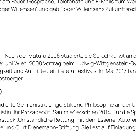
icht am Feuer. Gespräche, Telefonate und E-Mails zum W
ger Willemsen‘ und gab Roger Willemsens Zukunftsrede ‚
. Nach der Matura 2008 studierte sie Sprachkunst an d
er Uni Wien. 2008 Vortrag beim Ludwig-Wittgenstein-S
keit und Auftritte bei Literaturfestivals. Im Mai 2017 f
astberger.
)
rte Germanistik, Linguistik und Philosophie an der Univ
stin. Ihr Prosadebüt ‚Sammler‘ erschien 2014. Für die S
erstück ‚Umständliche Rettung‘ mit dem Essener Autore
ne und Curt Dienemann-Stiftung. Sie liest auf Einladung v