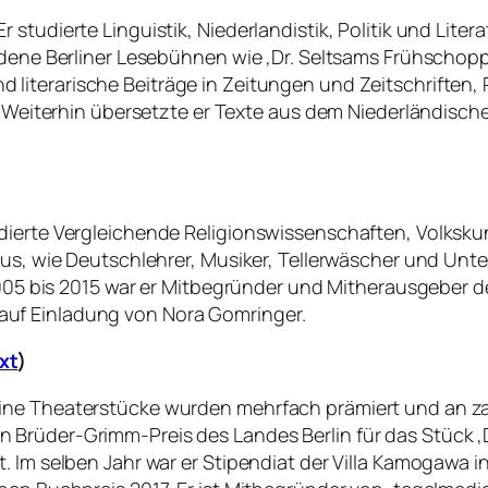
studierte Linguistik, Niederlandistik, Politik und Lite
iedene Berliner Lesebühnen wie ‚Dr. Seltsams Frühscho
d literarische Beiträge in Zeitungen und Zeitschriften, Pr
. Weiterhin übersetzte er Texte aus dem Niederländische
udierte Vergleichende Religionswissenschaften, Volksk
aus, wie Deutschlehrer, Musiker, Tellerwäscher und Unt
2005 bis 2015 war er Mitbegründer und Mitherausgeber de
st auf Einladung von Nora Gomringer.
xt
)
ine Theaterstücke wurden mehrfach prämiert und an za
Brüder-Grimm-Preis des Landes Berlin für das Stück ‚D
. Im selben Jahr war er Stipendiat der Villa Kamogawa i