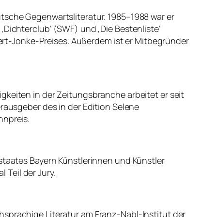
utsche Gegenwartsliteratur. 1985–1988 war er
en ‚Dichterclub‘ (SWF) und ‚Die Bestenliste‘
 Gert-Jonke-Preises. Außerdem ist er Mitbegründer
keiten in der Zeitungsbranche arbeitet er seit
erausgeber des in der Edition Selene
nnpreis.
staates Bayern Künstlerinnen und Künstler
 Teil der Jury.
hsprachige Literatur am Franz-Nabl-Institut der