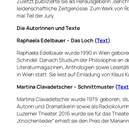
Zuletzt publizierte sie als Herausgeberin ‚Ber
leidenschaftliche Zeitgenosse. Zum Werk von Ro
mal Teil der Jury.
Die AutorInnen und Texte
Raphaela Edelbauer – Das Loch (
Text
)
Raphaela Edelbauer wurde 1990 in Wien geboren
Schindel. Danach Studium der Philosophie an d
Literaturmagazinen, Anthologien sowie Lesetätig
in Wien statt. Sie liest auf Einladung von Klaus K
Martina Clavadetscher – Schnittmuster (
Text
Martina Clavadetscher wurde 1979 geboren, studie
Autorin und Dramatikerin sowie als Radiokolumni
Luzerner Theater. 2016 wurde sie für das Theat
„Knochenlieder“ erhielt sie den Preis der Marian