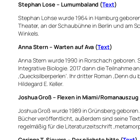
Stephan Lose – Lumumbaland (
Text
)
Stephan Lohse wurde 1964 in Hamburg geboren.
Theater, an der Schaubühne in Berlin und am Sch
Winkels.
Anna Stern –
Warten auf Ava (
Text
)
Anna Stern wurde 1990 in Rorschach geboren. Si
Integrative Biologie. 2017 dann die Teilnahme a
‚Quecksilberperlen‘. Ihr dritter Roman ‚Denn du b
Hildegard E. Keller.
Joshua Groß – Flexen in Miami/
Romanauszug
Joshua Groß wurde 1989 in Grünsberg geboren. 
Bücher veröffentlicht, außerdem sind seine Tex
regelmäßig für die Literaturzeitschrift ‚metamorp
Corinna T. Sievers – Der nächste bitte (
Text
)