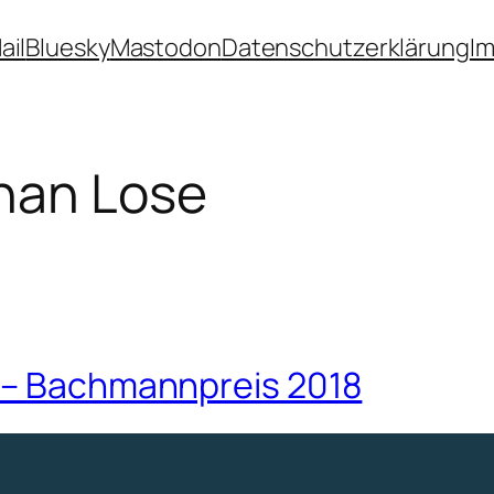
ail
Bluesky
Mastodon
Datenschutzerklärung
I
han Lose
8 – Bachmannpreis 2018