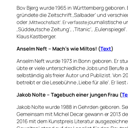
Bov Bjerg wurde 1965 in Württemberg geboren. Er 
gründete die Zeitschrift ‚Salbader‘ und versch
oder
ournalistische un
‚Mittwochsfazit‘. Er verfasste j
‚Süddeutsche Zeitung‘, ‚Titanic‘, ‚Eulenspiegel‘
Klaus Kastberger.
Anselm Neft – Mach’s wie Miltos! (
Text
)
Anselm Neft wurde 1973 in Bonn geboren. Er st
übte er viele unterschiedliche Jobs und Berufe 
selbständig als freier Autor und Publizist. Von 
betreibt er die Lesebühne ‚Liebe für alle‘. Er lie
Jakob Nolte – Tagebuch einer jungen Frau (
Te
Jakob Nolte wurde 1988 in Gehrden geboren. Se
Gemeinsam mit Michel Decar gewann er 2013 den 
2016 mit dem Kunstpreis Literatur ausgezeichnet