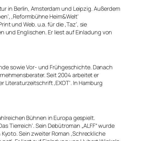
ratur in Berlin, Amsterdam und Leipzig. Außerdem
ppen‘, ‚Reformbühne Heim&Welt‘
int und Web. u.a. für die ‚Taz‘, sie
n und Englischen. Er liest auf Einladung von
unde sowie Vor- und Frühgeschichte. Danach
ernehmensberater. Seit 2004 arbeitet er
r Literaturzeitschrift ‚EXOT‘. In Hamburg
hlreichen Bühnen in Europa gespielt.
as Tierreich‘. Sein Debütroman „ALFF“ wurde
n Kyoto. Sein zweiter Roman ‚Schreckliche