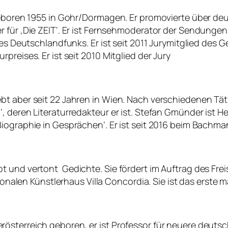
 Geboren 1955 in Gohr/Dormagen. Er promovierte über de
itiker für ‚Die ZEIT‘. Er ist Fernsehmoderator der Sendung
des Deutschlandfunks. Er ist seit 2011 Jurymitglied des
preises. Er ist seit 2010 Mitglied der Jury
 aber seit 22 Jahren in Wien. Nach verschiedenen Tätig
, deren Literaturredakteur er ist. Stefan Gmünder ist H
iographie in Gesprächen‘. Er ist seit 2016 beim Bachma
 und vertont Gedichte. Sie fördert im Auftrag des Frei
ionalen Künstlerhaus Villa Concordia. Sie ist das erste mal
österreich geboren, er ist Professor für neuere deutsc