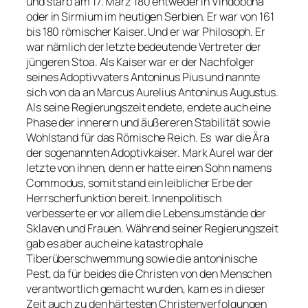
und starb am 17. März 180 entweder in Vindobona
oder in Sirmium im heutigen Serbien. Er war von 161
bis 180 römischer Kaiser. Und er war Philosoph. Er
war nämlich der letzte bedeutende Vertreter der
jüngeren Stoa. Als Kaiser war er der Nachfolger
seines Adoptivvaters Antoninus Pius und nannte
sich von da an Marcus Aurelius Antoninus Augustus.
Als seine Regierungszeit endete, endete auch eine
Phase der innerern und äußereren Stabilität sowie
Wohlstand für das Römische Reich. Es war die Ära
der sogenannten Adoptivkaiser. Mark Aurel war der
letzte von ihnen, denn er hatte einen Sohn namens
Commodus, somit stand ein leiblicher Erbe der
Herrscherfunktion bereit. Innenpolitisch
verbesserte er vor allem die Lebensumstände der
Sklaven und Frauen. Während seiner Regierungszeit
gab es aber auch eine katastrophale
Tiberüberschwemmung sowie die antoninische
Pest, da für beides die Christen von den Menschen
verantwortlich gemacht wurden, kam es in dieser
Zeit auch zu den härtesten Christenverfolgungen