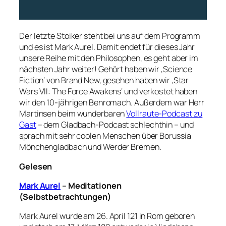
Der letzte Stoiker steht bei uns auf dem Programm
und es ist Mark Aurel. Damit endet für dieses Jahr
unsere Reihe mit den Philosophen, es geht aber im
nächsten Jahr weiter! Gehört haben wir ‚Science
Fiction‘ von Brand New, gesehen haben wir ‚Star
Wars VII: The Force Awakens‘ und verkostet haben
wir den 10-jährigen Benromach. Außerdem war Herr
Martinsen beim wunderbaren
Vollraute-Podcast zu
Gast
– dem Gladbach-Podcast schlechthin – und
sprach mit sehr coolen Menschen über Borussia
Mönchengladbach und Werder Bremen.
Gelesen
Mark Aurel
– Meditationen
(Selbstbetrachtungen)
Mark Aurel wurde am 26. April 121 in Rom geboren