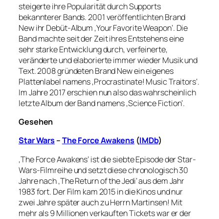
steigerte ihre Popularität durch Supports
bekannterer Bands. 2001 veröffentlichten Brand
New ihr Debüt-Album ‚Your Favorite Weapon‘. Die
Band machte seit der Zeit ihres Entstehens eine
sehr starke Entwicklung durch, verfeinerte,
veränderte und elaborierte immer wieder Musik und
Text. 2008 gründeten Brand New ein eigenes
Plattenlabel namens ‚Procrastinate! Music Traitors‘.
Im Jahre 2017 erschien nun also das wahrscheinlich
letzte Album der Band namens ‚Science Fiction‘.
Gesehen
Star Wars
–
The Force Awakens
(
IMDb
)
‚The Force Awakens‘ ist die siebte Episode der Star-
Wars-Filmreihe und setzt diese chronologisch 30
Jahre nach ‚The Return of the Jedi‘ aus dem Jahr
1983 fort. Der Film kam 2015 in die Kinos und nur
zwei Jahre später auch zu Herrn Martinsen! Mit
mehr als 9 Millionen verkauften Tickets war er der