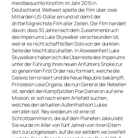
meistbesuchte Kinofilm im Jahr 2015 in
Deutschland. Weltweit spielte der Film über zwei
Milliarden US-Dollar ein und ist damit der
dritterfolgreichste Film aller Zeiten. Der Film handelt
davon, dass 30 Jahre nach dem Zusammenbruch
des Imperiums Luke Skywalker verschwunden ist,
weil er es nicht schaffte Ben Solo von der dunklen
Seite der Macht abzuhalten. In Abwesenheit Luke
Skywalkers haben sich die Überreste des Imperiums
unter der Führung ihres neuen Anführers Snoke zur
so genannten First Order neu formiert, welche die
Galaxis terrorisiert und die Neue Republik bekämpft.
Prinzessin Leia Organa, die nun General der Rebellen
ist, sendet den Kampfpiloten Poe Dameron auf eine
Mission, er soll nach einem Artefakt suchen,
welches den aktuellen Aufenthaltsort Lukes
verraten soll. Rey wiederum ist eine ist
Schrottsammlerin, die auf dem Planeten Jakku lebt.
Sie wurde im Alter von fünf Jahren von ihren Eltern
dort zurückgelassen, auf die sie seitdem verzweifelt