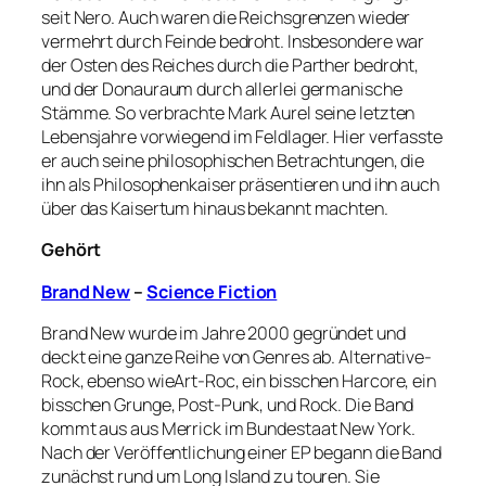
seit Nero. Auch waren die Reichsgrenzen wieder
vermehrt durch Feinde bedroht. Insbesondere war
der Osten des Reiches durch die Parther bedroht,
und der Donauraum durch allerlei germanische
Stämme. So verbrachte Mark Aurel seine letzten
Lebensjahre vorwiegend im Feldlager. Hier verfasste
er auch seine philosophischen Betrachtungen, die
ihn als Philosophenkaiser präsentieren und ihn auch
über das Kaisertum hinaus bekannt machten.
Gehört
Brand New
–
Science Fiction
Brand New wurde im Jahre 2000 gegründet und
deckt eine ganze Reihe von Genres ab. Alternative-
Rock, ebenso wieArt-Roc, ein bisschen Harcore, ein
bisschen Grunge, Post-Punk, und Rock. Die Band
kommt aus aus Merrick im Bundestaat New York.
Nach der Veröffentlichung einer EP begann die Band
zunächst rund um Long Island zu touren. Sie