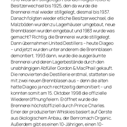
Besitzerwechsel bis 1925, den da wurde die
Brennerei mal wieder stillgelegt, diesmal bis 1937.
Danach folgten wieder etliche Besitzerwechsel, die
Malzböden wurden zu Lagerhäuser umgebaut, neue
Brennblasen wurden eingebaut und 1983 wurde was
gemacht? Richtig, die Brennerei wurde stillgelegt.
Dann übernahmen United Destillers – heute Diageo
– und jetzt wurden unter anderem die Brennblasen
demontiert. 1993 dann, wurde die ausgeräumte
Brennerei und deren Lagerbestände durch den
unabhängigen Abfüller Gordon & MacPhail gekauft.
Die renovierten die Destillerie erstmal, statteten sie
mit zwei neuen Brennblasen aus – denn die alten
hatte Diageo ja noch rechtzeitig demonitiert – und
konnten somit am 15. Oktober 1998 die offizielle
Wiedereröffnung feiern. Eröffnet wurde die
Brennerei höchstoffiziell durch Prince Charles.
Einer der produzierten Whiskies basiert auf Gerste
aus ökologischem Anbau, der Benromach Organic.
Außerdem gibt es einen 10-Jährigen, einen 10-