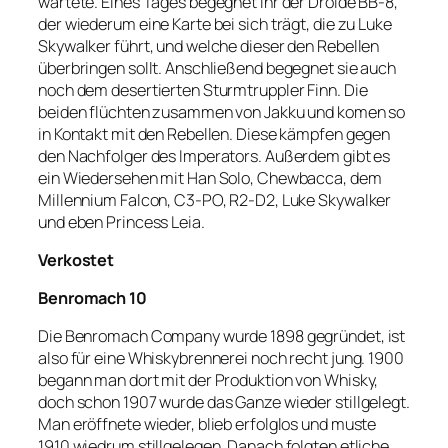
wartete. Eines Tages begegnet ihr der Droide BB-8,
der wiederum eine Karte bei sich trägt, die zu Luke
Skywalker führt, und welche dieser den Rebellen
überbringen sollt. Anschließend begegnet sie auch
noch dem desertierten Sturmtruppler Finn. Die
beiden flüchten zusammen von Jakku und komen so
in Kontakt mit den Rebellen. Diese kämpfen gegen
den Nachfolger des Imperators. Außerdem gibt es
ein Wiedersehen mit Han Solo, Chewbacca, dem
Millennium Falcon, C3-PO, R2-D2, Luke Skywalker
und eben Princess Leia.
Verkostet
Benromach 10
Die Benromach Company wurde 1898 gegründet, ist
also für eine Whiskybrennerei noch recht jung. 1900
begann man dort mit der Produktion von Whisky,
doch schon 1907 wurde das Ganze wieder stillgelegt.
Man eröffnete wieder, blieb erfolglos und muste
1910 wiedrum stillgelegen. Danach folgten etliche