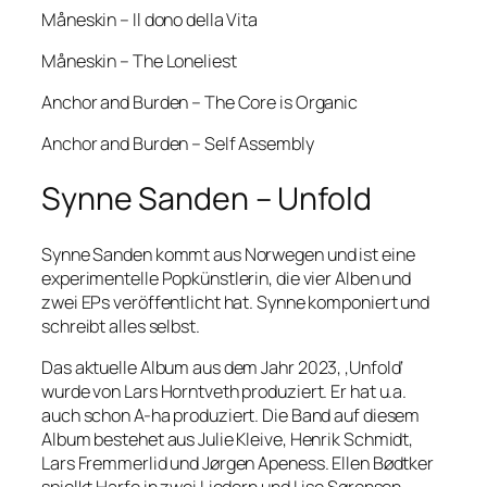
Måneskin – Il dono della Vita
Måneskin – The Loneliest
Anchor and Burden – The Core is Organic
Anchor and Burden – Self Assembly
Synne Sanden – Unfold
Synne Sanden kommt aus Norwegen und ist eine
experimentelle Popkünstlerin, die vier Alben und
zwei EPs veröffentlicht hat. Synne komponiert und
schreibt alles selbst.
Das aktuelle Album aus dem Jahr 2023, ‚Unfold‘
wurde von Lars Horntveth produziert. Er hat u.a.
auch schon A-ha produziert. Die Band auf diesem
Album bestehet aus Julie Kleive, Henrik Schmidt,
Lars Fremmerlid und Jørgen Apeness. Ellen Bødtker
spielkt Harfe in zwei Liedern und Lise Sørensen