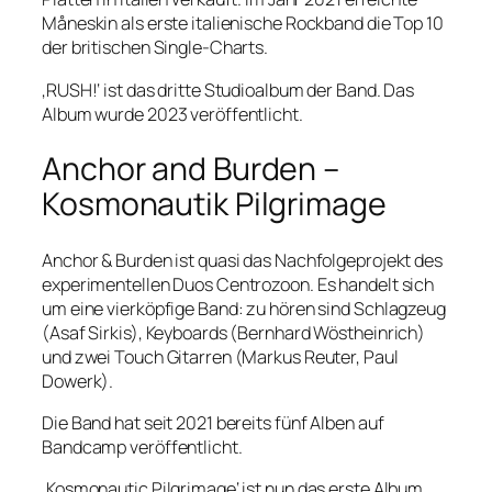
Måneskin als erste italienische Rockband die Top 10
der britischen Single-Charts.
‚RUSH!‘ ist das dritte Studioalbum der Band. Das
Album wurde 2023 veröffentlicht.
Anchor and Burden –
Kosmonautik Pilgrimage
Anchor & Burden ist quasi das Nachfolgeprojekt des
experimentellen Duos Centrozoon. Es handelt sich
um eine vierköpfige Band: zu hören sind Schlagzeug
(Asaf Sirkis), Keyboards (Bernhard Wöstheinrich)
und zwei Touch Gitarren (Markus Reuter, Paul
Dowerk).
Die Band hat seit 2021 bereits fünf Alben auf
Bandcamp veröffentlicht.
‚Kosmonautic Pilgrimage‘ ist nun das erste Album,