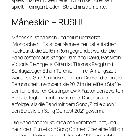
spielt in einigen Liedern Streichinstrumente.
Måneskin – RUSH!
Måneskin ist dänisch und heißt übersetzt
‚Mondschein‘. Es ist der Name einer italienischen
Rockband, die 2016 in Rom gegründet wurde. Die
Band besteht aus Sänger Damiano David, Bassistin
Victoria De Angelis, Gitarrist Thomas Raggi und
Schlagzeuger Ethan Torchio. In ihrer Anfangszeit
waren sie Straßenmusiker:Innen. Die Band erlangte
Berühmtheit, nachdem sie 2017 in der elften Staffel
der italienischen Castingshow X Factor den zweiten
Platz belegte. Ihr internationaler Durchbruch
erfolgte, als die Band mit dem Song ‚Zitti e buoni‘
den Eurovision Song Contest 2021 gewann.
Die Band hat drei Studioalben veröffentlicht, und
nach dem Eurovision Song Contest über eine Million
Platten in Italien verkauft. Im Jahr 2021 erreichte