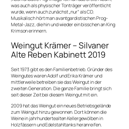
was auch als physischer Tonträger veröffentlicht
wurde, wenn auch zunächst „nur“ als CD.
Musikalisch hört man avantgardistischen Prog-
Metal-Jazz, die hin und wieder ein bisschen an King
Krimson erinnern.
Weingut Krämer – Silvaner
Alte Reben Kabinett 2019
Seit 1973 gibt es den Familienbetrieb. Gründer des
Weingutes waren Adolf und Erika Krämer und
mittlerweile betreiben sie das Weingut in der
zweiten Generation. Die ganze Familie bringt sich
seit dieser Zeit bei diesem Weingut mit ein.
2009 hat das Weingut ein neues Betriebsgelände
zum Weingut hinzu gewonnen. Dort können die
Weine in jahrhundertealten Kellergewölben in
Holzfässern und Edelstahltanks heranreifen.