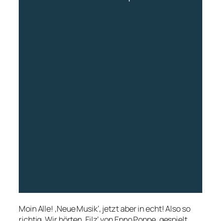
Moin Alle! ‚Neue Musik‘, jetzt aber in echt! Also so
richtig. Wir hörten ‚Filz‘ von Enno Poppe, gespielt