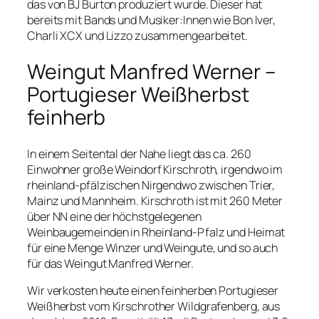
das von BJ Burton produziert wurde. Dieser hat
bereits mit Bands und Musiker:Innen wie Bon Iver,
Charli XCX und Lizzo zusammengearbeitet.
Weingut Manfred Werner –
Portugieser Weißherbst
feinherb
In einem Seitental der Nahe liegt das ca. 260
Einwohner große Weindorf Kirschroth, irgendwo im
rheinland-pfälzischen Nirgendwo zwischen Trier,
Mainz und Mannheim. Kirschroth ist mit 260 Meter
über NN eine der höchstgelegenen
Weinbaugemeinden in Rheinland-Pfalz und Heimat
für eine Menge Winzer und Weingute, und so auch
für das Weingut Manfred Werner.
Wir verkosten heute einen feinherben Portugieser
Weißherbst vom Kirschrother Wildgrafenberg, aus