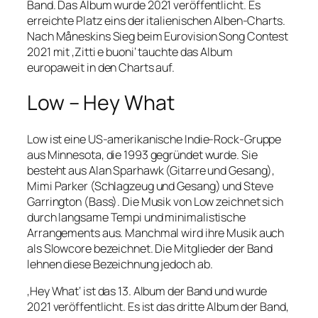
Band. Das Album wurde 2021 veröffentlicht. Es
erreichte Platz eins der italienischen Alben-Charts.
Nach Måneskins Sieg beim Eurovision Song Contest
2021 mit ‚Zitti e buoni‘ tauchte das Album
europaweit in den Charts auf.
Low – Hey What
Low ist eine US-amerikanische Indie-Rock-Gruppe
aus Minnesota, die 1993 gegründet wurde. Sie
besteht aus Alan Sparhawk (Gitarre und Gesang),
Mimi Parker (Schlagzeug und Gesang) und Steve
Garrington (Bass). Die Musik von Low zeichnet sich
durch langsame Tempi und minimalistische
Arrangements aus. Manchmal wird ihre Musik auch
als Slowcore bezeichnet. Die Mitglieder der Band
lehnen diese Bezeichnung jedoch ab.
‚Hey What‘ ist das 13. Album der Band und wurde
2021 veröffentlicht. Es ist das dritte Album der Band,