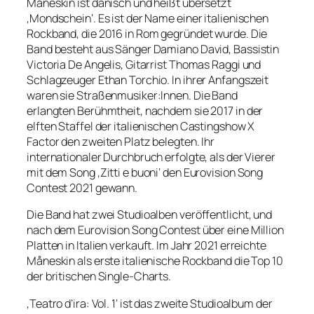
Måneskin ist dänisch und heißt übersetzt
‚Mondschein‘. Es ist der Name einer italienischen
Rockband, die 2016 in Rom gegründet wurde. Die
Band besteht aus Sänger Damiano David, Bassistin
Victoria De Angelis, Gitarrist Thomas Raggi und
Schlagzeuger Ethan Torchio. In ihrer Anfangszeit
waren sie Straßenmusiker:Innen. Die Band
erlangten Berühmtheit, nachdem sie 2017 in der
elften Staffel der italienischen Castingshow X
Factor den zweiten Platz belegten. Ihr
internationaler Durchbruch erfolgte, als der Vierer
mit dem Song ‚Zitti e buoni‘ den Eurovision Song
Contest 2021 gewann.
Die Band hat zwei Studioalben veröffentlicht, und
nach dem Eurovision Song Contest über eine Million
Platten in Italien verkauft. Im Jahr 2021 erreichte
Måneskin als erste italienische Rockband die Top 10
der britischen Single-Charts.
‚Teatro d’ira: Vol. 1‘ ist das zweite Studioalbum der