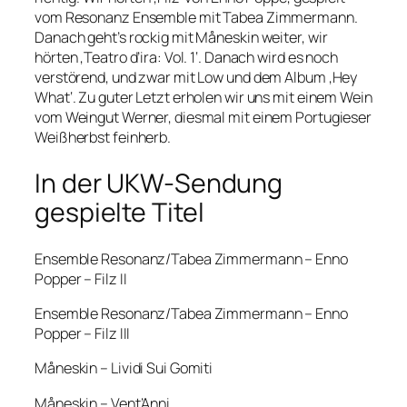
vom Resonanz Ensemble mit Tabea Zimmermann.
Danach geht’s rockig mit Måneskin weiter, wir
hörten ‚Teatro d’ira: Vol. 1‘. Danach wird es noch
verstörend, und zwar mit Low und dem Album ‚Hey
What‘. Zu guter Letzt erholen wir uns mit einem Wein
vom Weingut Werner, diesmal mit einem Portugieser
Weißherbst feinherb.
In der UKW-Sendung
gespielte Titel
Ensemble Resonanz/Tabea Zimmermann – Enno
Popper – Filz II
Ensemble Resonanz/Tabea Zimmermann – Enno
Popper – Filz III
Måneskin – Lividi Sui Gomiti
Måneskin – Vent’Anni