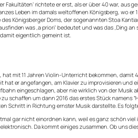
der Fakultäten‘ richtete er erst, als er über 40 war, au
anzes Leben im damals weltoffenen Königsberg, wo er 18
 des Königsberger Doms, der sogenannten Stoa Kantiana
ausfinden was ‚a priori‘ bedeutet und was das ‚Ding an 
amit eigentlich gemeint ist.
, hat mit 11 Jahren Violin-Unterricht bekommen, damit 
eit hat er angefangen, am Klavier zu improvisieren und
bahn eingeschlagen, aber nie wirklich von der Musik ab
zu schaffen um dann 2016 das erstes Stück namens “Hom
en Schritt in Richtung ernster Musik darstellte. Es folg
mal gar nicht einordnen kann, weil es ganz schön viel i
r elektronisch. Da kommt einiges zusammen. Ob uns dies