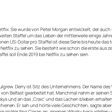
etflix. Sie wurde von Peter Morgan entwickelt, der auch
eiten Staffel um das Leben der mittlerweile einige Jahr
ionen US-Dollar pro Staffel ist diese Serie bis heute das 
f Netflix zu sehen. Sie besteht wie schon die erste aus ze
ffel soll Ende 2019 bei Netflix zu sehen sein.
lgrew. Derry ist Sitz des Unternehmens. Der Name des
 von Belfast gearbeitet hat. Manchmal nahm er seinen S
 und an das ‚Craic‘ und das Lachen blieben erhalten. E
schienen. Er sah und hörte viele Geschichten, sagte aber
hre später fing Ciaran an, eigenen Whisky herzustellen 