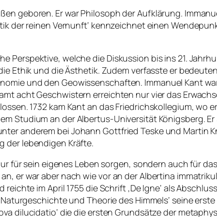
ußen geboren. Er war Philosoph der Aufklärung. Immanu
itik der reinen Vernunft‘ kennzeichnet einen Wendepun
e Perspektive, welche die Diskussion bis ins 21. Jahrh
die Ethik und die Ästhetik. Zudem verfasste er bedeute
ronomie und den Geowissenschaften. Immanuel Kant war
mt acht Geschwistern erreichten nur vier das Erwachsen
lossen. 1732 kam Kant an das Friedrichskollegium, wo e
em Studium an der Albertus-Universität Königsberg. Er 
ter anderem bei Johann Gottfried Teske und Martin Knu
 der lebendigen Kräfte.
nur für sein eigenes Leben sorgen, sondern auch für das
n, er war aber nach wie vor an der Albertina immatrikul
 reichte im April 1755 die Schrift ‚De Igne‘ als Abschl
ne Naturgeschichte und Theorie des Himmels‘ seine erste
ova dilucidatio‘ die die ersten Grundsätze der metaph