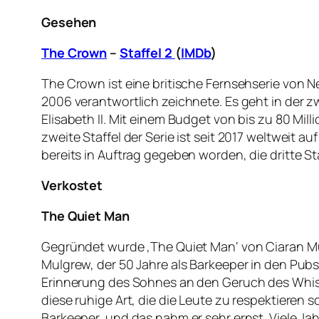
Gesehen
The Crown
–
Staffel 2
(
IMDb
)
The Crown ist eine britische Fernsehserie von N
2006 verantwortlich zeichnete. Es geht in der zw
Elisabeth II. Mit einem Budget von bis zu 80 Mill
zweite Staffel der Serie ist seit 2017 weltweit au
bereits in Auftrag gegeben worden, die dritte Sta
Verkostet
The Quiet Man
Gegründet wurde ‚The Quiet Man‘ von Ciaran Mu
Mulgrew, der 50 Jahre als Barkeeper in den Pubs
Erinnerung des Sohnes an den Geruch des Whiskys
diese ruhige Art, die die Leute zu respektieren 
Barkeeper, und das nahm er sehr ernst. Viele Ja