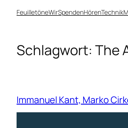
Zum
Feuilletöne
Wir
Spenden
Hören
Technik
M
Inhalt
springen
Schlagwort:
The 
Immanuel Kant, Marko Cirko