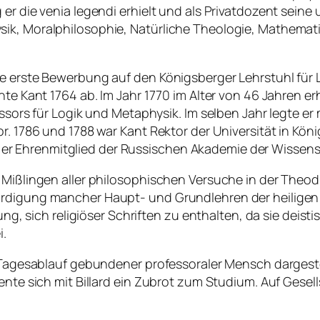
 er die venia legendi erhielt und als Privatdozent sei
ik, Moralphilosophie, Natürliche Theologie, Mathemati
e erste Bewerbung auf den Königsberger Lehrstuhl für L
nte Kant 1764 ab. Im Jahr 1770 im Alter von 46 Jahren e
essors für Logik und Metaphysik. Im selben Jahr legte e
r. 1786 und 1788 war Kant Rektor der Universität in Köni
r Ehrenmitglied der Russischen Akademie der Wissensc
Mißlingen aller philosophischen Versuche in der Theodiz
ürdigung mancher Haupt- und Grundlehren der heiligen 
isung, sich religiöser Schriften zu enthalten, da sie de
i.
n Tagesablauf gebundener professoraler Mensch dargestel
ente sich mit Billard ein Zubrot zum Studium. Auf Gesell