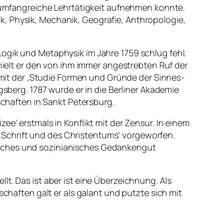
ne umfangreiche Lehrtätigkeit aufnehmen konnte.
k, Physik, Mechanik, Geografie, Anthropologie,
ogik und Metaphysik im Jahre 1759 schlug fehl.
rhielt er den von ihm immer angestrebten Ruf der
r mit der ‚Studie Formen und Gründe der Sinnes-
gsberg. 1787 wurde er in die Berliner Akademie
haften in Sankt Petersburg.
ee‘ erstmals in Konflikt mit der Zensur. In einem
Schrift und des Christentums‘ vorgeworfen.
istisches und sozinianisches Gedankengut
lt. Das ist aber ist eine Überzeichnung. Als
schaften galt er als galant und putzte sich mit