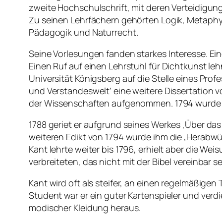
zweite Hochschulschrift, mit deren Verteidigung
Zu seinen Lehrfächern gehörten Logik, Metaphys
Pädagogik und Naturrecht.
Seine Vorlesungen fanden starkes Interesse. Ein
Einen Ruf auf einen Lehrstuhl für Dichtkunst leh
Universität Königsberg auf die Stelle eines Prof
und Verstandeswelt‘ eine weitere Dissertation vo
der Wissenschaften aufgenommen. 1794 wurde e
1788 geriet er aufgrund seines Werkes ‚Über das 
weiteren Edikt von 1794 wurde ihm die ‚Herabw
Kant lehrte weiter bis 1796, erhielt aber die We
verbreiteten, das nicht mit der Bibel vereinbar se
Kant wird oft als steifer, an einen regelmäßige
Student war er ein guter Kartenspieler und verdi
modischer Kleidung heraus.