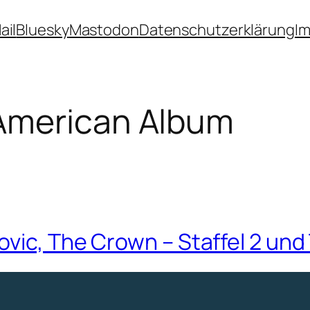
ail
Bluesky
Mastodon
Datenschutzerklärung
I
American Album
vic, The Crown – Staffel 2 un