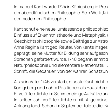
Immanuel Kant wurde 1724 in Königsberg in Pre
der abendländischen Philosophie. Sein Werk ‚Kr
der modernen Philosophie.
Kant schuf eine neue, umfassende philosophisch
Einfluss auf Erkenntnistheorie und Metaphysik, 
Geschichtsphilosophie sowie Beiträge zur Ast
Anna Regina Kant geb. Reuter. Von Kants insgesa
geprägt, seine Mutter für Bildung sehr aufgesch
Sprachen gefördert wurde. 1740 begann er mit d
Naturphilosophie und elementare Mathematik, un
Schrift, die Gedanken von der wahren Schätzung
Als sein Vater 1746 verstarb, musste Kant nicht 
Königsberg und nahm Positionen als Hauslehrer a
Er veröffentlichte im Sommer einige Aufsätze und
Im selben Jahr veröffentlichte er mit ‚Allgemei
Anklang fand. Schon im September folgte die ‚N