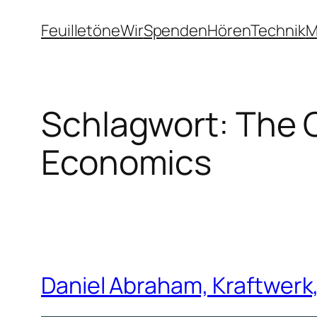
Zum
Feuilletöne
Wir
Spenden
Hören
Technik
M
Inhalt
springen
Schlagwort:
The C
Economics
Daniel Abraham, Kraftwerk