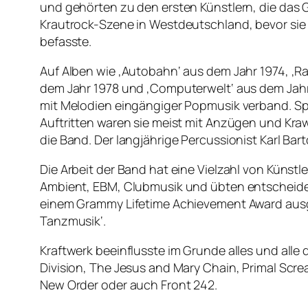
und gehörten zu den ersten Künstlern, die das 
Krautrock-Szene in Westdeutschland, bevor sie
befasste.
Auf Alben wie ‚Autobahn‘ aus dem Jahr 1974, ‚Ra
dem Jahr 1978 und ‚Computerwelt‘ aus dem Jahr 1
mit Melodien eingängiger Popmusik verband. Sp
Auftritten waren sie meist mit Anzügen und Kraw
die Band. Der langjährige Percussionist Karl Ba
Die Arbeit der Band hat eine Vielzahl von Künst
Ambient, EBM, Clubmusik und übten entscheiden
einem Grammy Lifetime Achievement Award ausgez
Tanzmusik‘.
Kraftwerk beeinflusste im Grunde alles und alle
Division, The Jesus and Mary Chain, Primal Scr
New Order oder auch Front 242.