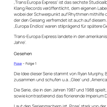
‚Trans Europa Express‘ ist das sechste Studioa
Klang Records veröffentlicht, dem eigenen Label
wobei der Schwerpunkt auf Rhythmen mithilfe da
der den Gesang verfremdet ist auch auf diesem
‚Europa Endlos‘ waren stilprägend für spätere 
Trans-Europa Express landete in den amerikanis
Jahre‘.
Gesehen
Pose
– Folge 1
Die Idee dieser Serie stammt von Ryan Murphy, 
zusammen und schufen u.a. ‚Glee‘ und ‚American
Die Serie, die in den Jahren 1987 und 1988 spie
sowie kontrastierend das florierende Imperium 
Laut den Serienmachern ist ‚Pose‘ stark von der 