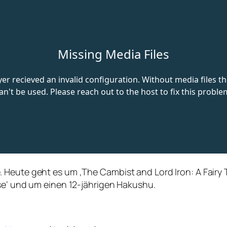
 Heute geht es um ‚The Cambist and Lord Iron: A Fairy 
se‘ und um einen 12-jährigen Hakushu.