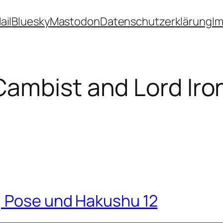
ail
Bluesky
Mastodon
Datenschutzerklärung
I
ambist and Lord Iron:
, Pose und Hakushu 12