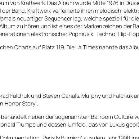
lbum von Kraftwerk. Das Album wurde Mitte 1976 in Düs
 der Band. Kraftwerk verfeinerte ihren melodisch-elekt
mals neuartiger Sequencer lag, welche speziell für di
 Album zu hören und ist eines der Markenzeichen der 
Generationen elektronischer Popmusik, Techno, Hip-Hop,
chen Charts auf Platz 119. Die LA Times nannte das Al
Brad Falchuk und Steven Canals. Murphy und Falchuk ar
 Horror Story‘.
lt, behandelt neben der sogenannten Ballroom Culture vo
Donald Trumps und dessen Umfeld, das von Luxus gepräg
Dokumentation ‚Paris Is Burning‘ aus dem Jahr 1990 insp