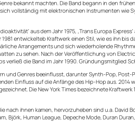
Genre bekannt machten. Die Band begann in den frühen 7
 sich vollständig mit elektronischen Instrumenten wie
dioaktivität‘ aus dem Jahr 1975, ‚Trans Europa Express
981 entwickelteb Kraftwerk einen Stil, wie es ihn bis 
ärliche Arrangements und sich wiederholende Rhythmen
atten zu sehen. Nach der Veröffentlichung von Electric
rtos verließ die Band im Jahr 1990. Gründungsmitglied S
lern und Genres beeinflusst, darunter Synth-Pop, Post-
den Einfluss auf die Anfänge des Hip-Hop aus. 2014 
eichnet. Die New York Times bezeichnete Kraftwerk 19
 die nach ihnen kamen, hervorzuheben sind u.a. David Bo
eam, Björk, Human League, Depeche Mode, Duran Duran, A