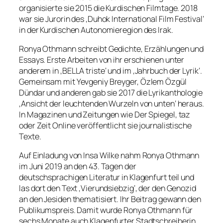
organisierte sie 2015 die Kurdischen Filmtage. 2018
war sie Jurorin des ‚Duhok International Film Festival‘
in der Kurdischen Autonomieregion des Irak.
Ronya Othmann schreibt Gedichte, Erzählungen und
Essays. Erste Arbeiten von ihr erschienen unter
anderem in ‚BELLA triste‘ und im ‚Jahrbuch der Lyrik‘.
Gemeinsam mit Yevgeniy Breyger, Özlem Özgül
Dündar und anderen gab sie 2017 die Lyrikanthologie
‚Ansicht der leuchtenden Wurzeln von unten‘ heraus.
In Magazinen und Zeitungen wie Der Spiegel, taz
oder Zeit Online veröffentlicht sie journalistische
Texte.
Auf Einladung von Insa Wilke nahm Ronya Othmann
im Juni 2019 an den 43. Tagen der
deutschsprachigen Literatur in Klagenfurt teil und
las dort den Text ‚Vierundsiebzig‘, der den Genozid
an den Jesiden thematisiert. Ihr Beitrag gewann den
Publikumspreis. Damit wurde Ronya Othmann für
sechs Monate auch Klagenfurter Stadtschreiberin.