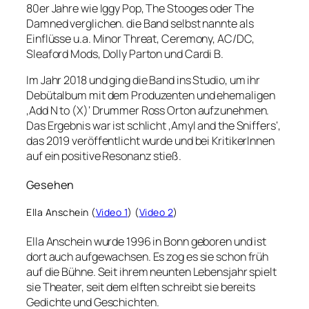
80er Jahre wie Iggy Pop, The Stooges oder The
Damned verglichen. die Band selbst nannte als
Einflüsse u.a. Minor Threat, Ceremony, AC/DC,
Sleaford Mods, Dolly Parton und Cardi B.
Im Jahr 2018 und ging die Band ins Studio, um ihr
Debütalbum mit dem Produzenten und ehemaligen
‚Add N to (X)‘ Drummer Ross Orton aufzunehmen.
Das Ergebnis war ist schlicht ‚Amyl and the Sniffers‘,
das 2019 veröffentlicht wurde und bei KritikerInnen
auf ein positive Resonanz stieß.
Gesehen
Ella Anschein (
Video 1
) (
Video 2
)
Ella Anschein wurde 1996 in Bonn geboren und ist
dort auch aufgewachsen. Es zog es sie schon früh
auf die Bühne. Seit ihrem neunten Lebensjahr spielt
sie Theater, seit dem elften schreibt sie bereits
Gedichte und Geschichten.