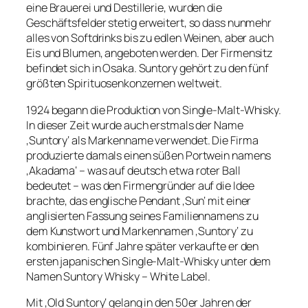
eine Brauerei und Destillerie, wurden die
Geschäftsfelder stetig erweitert, so dass nunmehr
alles von Softdrinks bis zu edlen Weinen, aber auch
Eis und Blumen, angeboten werden. Der Firmensitz
befindet sich in Osaka. Suntory gehört zu den fünf
größten Spirituosenkonzernen weltweit.
1924 begann die Produktion von Single-Malt-Whisky.
In dieser Zeit wurde auch erstmals der Name
‚Suntory‘ als Markenname verwendet. Die Firma
produzierte damals einen süßen Portwein namens
‚Akadama‘ – was auf deutsch etwa roter Ball
bedeutet – was den Firmengründer auf die Idee
brachte, das englische Pendant ‚Sun‘ mit einer
anglisierten Fassung seines Familiennamens zu
dem Kunstwort und Markennamen ‚Suntory‘ zu
kombinieren. Fünf Jahre später verkaufte er den
ersten japanischen Single-Malt-Whisky unter dem
Namen Suntory Whisky – White Label.
Mit ‚Old Suntory‘ gelang in den 50er Jahren der