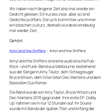
Wir haben nach längerer Zeit also mal wieder ein
Gedicht gelesen. Ein kurzes zwar, aber so sind
Gedichte ja öfters. Die Lyrik kommt bei uns immer
ein bisschen zu kurz, deshalb wurde es eindeutig
mal wieder Zeit.
Gehört
Amyl and the Sniffers
– Amyl and the Sniffers
Amyl and the Sniffers sind eine australische Pub-
Rock- und Punk-Band aus Melbourne, bestehend
aus der Sängerin Amy Taylor, dem Schlagzeuger
Bryce Wilson, dem Gitarristen Dec Martens und dem
Bassisten Gus Romer.
Die Band wurde von Amy Taylor, Bryce Wilson und
Dec Martens 2016 gegründet. Ihre erste EP ‚Giddy
Up‘ nahmen sie in nur 12 Stunden auf. Ihr Sound
wurde mit Bands der späten 70er und Anfang der