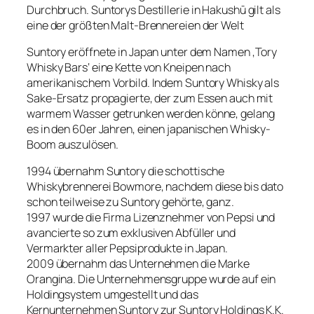
Durchbruch. Suntorys Destillerie in Hakushū gilt als
eine der größten Malt-Brennereien der Welt
Suntory eröffnete in Japan unter dem Namen ‚Tory
Whisky Bars‘ eine Kette von Kneipen nach
amerikanischem Vorbild. Indem Suntory Whisky als
Sake-Ersatz propagierte, der zum Essen auch mit
warmem Wasser getrunken werden könne, gelang
es in den 60er Jahren, einen japanischen Whisky-
Boom auszulösen.
1994 übernahm Suntory die schottische
Whiskybrennerei Bowmore, nachdem diese bis dato
schon teilweise zu Suntory gehörte, ganz.
1997 wurde die Firma Lizenznehmer von Pepsi und
avancierte so zum exklusiven Abfüller und
Vermarkter aller Pepsiprodukte in Japan.
2009 übernahm das Unternehmen die Marke
Orangina. Die Unternehmensgruppe wurde auf ein
Holdingsystem umgestellt und das
Kernunternehmen Suntory zur Suntory Holdings K.K.