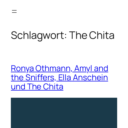
Zum
Inhalt
springen
Schlagwort:
The Chita
Ronya Othmann, Amyl and
the Sniffers, Ella Anschein
und The Chita