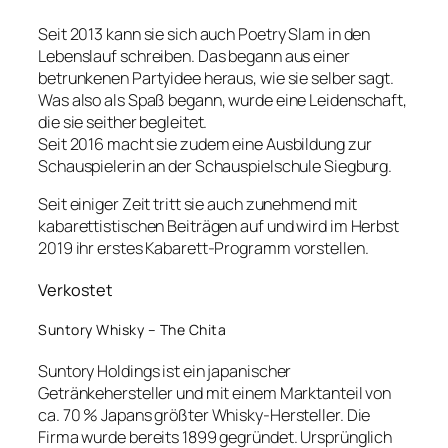
Seit 2013 kann sie sich auch Poetry Slam in den
Lebenslauf schreiben. Das begann aus einer
betrunkenen Partyidee heraus, wie sie selber sagt.
Was also als Spaß begann, wurde eine Leidenschaft,
die sie seither begleitet.
Seit 2016 macht sie zudem eine Ausbildung zur
Schauspielerin an der Schauspielschule Siegburg.
Seit einiger Zeit tritt sie auch zunehmend mit
kabarettistischen Beiträgen auf und wird im Herbst
2019 ihr erstes Kabarett-Programm vorstellen.
Verkostet
Suntory Whisky – The Chita
Suntory Holdings ist ein japanischer
Getränkehersteller und mit einem Marktanteil von
ca. 70 % Japans größter Whisky-Hersteller. Die
Firma wurde bereits 1899 gegründet. Ursprünglich