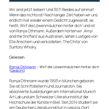
Wir sind jetzt sieben! Und 307! Beides auf einmal!
Wenn das nichts ist! Nach langer Zeit haben wir uns
endlich mal wieder einem Gedicht zugewandt, es
heißt ‚Wirf die Löwenmäulchen hinter dich‘ und ist
von Ronya Othmann. Außerdem hörten wir ‚Amyl
and the Sniffers‘ aus Australien, sahen Lustiges von
Ella Anschein und verkosteten ‚The Chita‘ von
Suntory Whisky.
Gelesen
Ronya Othmann
– Wirf die Löwenmäulchen hinter dich
(
Gedicht
)
Ronya Othmann wurde 1993 in München geboren.
Sie ist Schriftstellerin und Journalistin. Sie
absolvierte Ausbildungen am International Munich
Art Lab und am Schweizer Literaturinstitut der
Hochschule der Künste in Biel. Seit 2014 studiert sie
am Deutschen Literaturinstitut in Leipzig. Dort