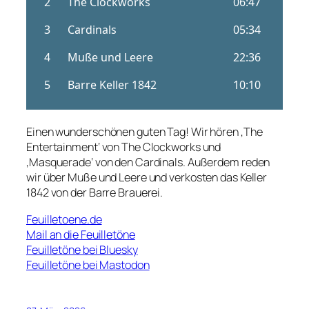
Einen wunderschönen guten Tag! Wir hören ‚The
Entertainment‘ von The Clockworks und
‚Masquerade‘ von den Cardinals. Außerdem reden
wir über Muße und Leere und verkosten das Keller
1842 von der Barre Brauerei.
Feuilletoene.de
Mail an die Feuilletöne
Feuilletöne bei Bluesky
Feuilletöne bei Mastodon