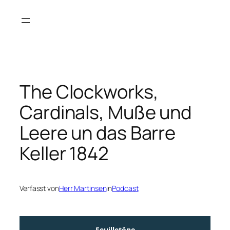
Zum
Inhalt
springen
The Clockworks,
Cardinals, Muße und
Leere un das Barre
Keller 1842
Verfasst von
Herr Martinsen
in
Podcast