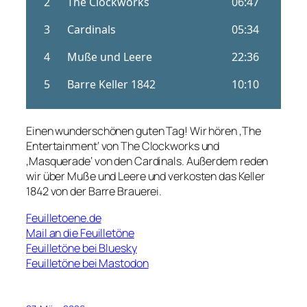
Einen wunderschönen guten Tag! Wir hören ‚The
Entertainment‘ von The Clockworks und
‚Masquerade‘ von den Cardinals. Außerdem reden
wir über Muße und Leere und verkosten das Keller
1842 von der Barre Brauerei.
Feuilletoene.de
Mail an die Feuilletöne
Feuilletöne bei Bluesky
Feuilletöne bei Mastodon