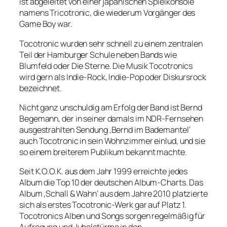
ist abgeleitet von einer japanischen Spielkonsole
namens Tricotronic, die wiederum Vorgänger des
Game Boy war.
Tocotronic wurden sehr schnell zu einem zentralen
Teil der Hamburger Schule neben Bands wie
Blumfeld oder Die Sterne. Die Musik Tocotronics
wird gern als Indie-Rock, Indie-Pop oder Diskursrock
bezeichnet.
Nicht ganz unschuldig am Erfolg der Band ist Bernd
Begemann, der in seiner damals im NDR-Fernsehen
ausgestrahlten Sendung ‚Bernd im Bademantel‘
auch Tocotronic in sein Wohnzimmer einlud, und sie
so einem breiterem Publikum bekannt machte.
Seit K.O.O.K. aus dem Jahr 1999 erreichte jedes
Album die Top 10 der deutschen Album-Charts. Das
Album ‚Schall & Wahn‘ aus dem Jahre 2010 platzierte
sich als erstes Tocotronic-Werk gar auf Platz 1.
Tocotronics Alben und Songs sorgen regelmäßig für