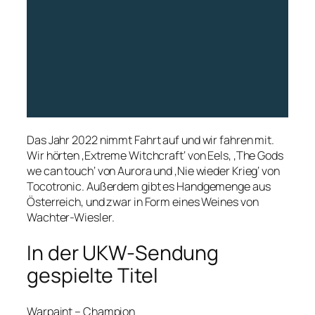
Das Jahr 2022 nimmt Fahrt auf und wir fahren mit.
Wir hörten ‚Extreme Witchcraft‘ von Eels, ‚The Gods
we can touch‘ von Aurora und ‚Nie wieder Krieg‘ von
Tocotronic. Außerdem gibt es Handgemenge aus
Österreich, und zwar in Form eines Weines von
Wachter-Wiesler.
In der UKW-Sendung
gespielte Titel
Warpaint – Champion