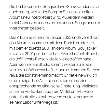
Die Darbietung der Songs in Live-Shows ändert sich
auch stetig, weil jeder Song im Stil des aktuellen
Albums neu interpretiert wird. Außerdem werden
meist Coverversionen von bekannten Songs anderer
Interpreten gespielt.
Das Album erschien im Januar 2022 und Everett hat
das Album zusammen mit John Parish produziert,
mit dem er zuletzt 2001 an dem Album ‚Souljacker‘
im Jahre 2001 gearbeitet hat. Everett nannte Parish
die „höflichste Person, die ich je getroffen habe.
Aber wenn er ins Studio kommt wird er zu einem
verrückten Wissenschaftler und es kommen Sachen
raus, die sonst niemand macht. Er hat eine wirklich
eine einzigartige Art zu produzieren und eine
entsprechende musikalische Einstellung. Vielleicht
ist seine Höflichkeit auch ein Mittel um Mr. Hyde
unter Kontrolle zu halten wenn er nicht gerade in
seinem Labor unterwegs ist.“