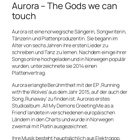
Aurora – The Gods we can
touch
Aurora ist eine norwegische Sängerin, Songwriterin,
Tänzerin und Plattenproduzentin. Sie begann im
Alter von sechs Jahren ihre ersten Lieder zu
schreiben und Tanz zu lernen. Nachdem einige ihrer
Songs online hochgeladen und in Norwegen populär
wurden, unterzeichnete sie 2014 einen
Plattenvertrag.
Aurora erlangte Berühmtheit mit der EP ‚Running
with the Wolves‘ aus dem Jahr 2015, auf der auch der
Song ‚Runaway‘ zu finden ist. Auroras erstes
Studioalbum ‚All My Demons Greeting Me as a
Friend‘ landete in verschiedenen europäischen
Ländern in den Charts und wurde in Norwegen
zweimal mit Platin ausgezeichnet.
Ihre Musik besteht hauptsächlich aus Elektropop,