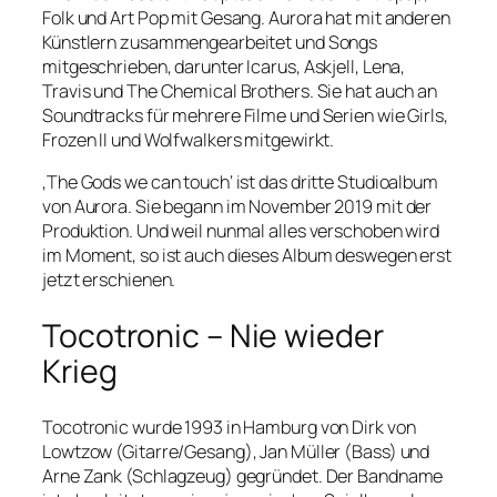
Folk und Art Pop mit Gesang. Aurora hat mit anderen
Künstlern zusammengearbeitet und Songs
mitgeschrieben, darunter Icarus, Askjell, Lena,
Travis und The Chemical Brothers. Sie hat auch an
Soundtracks für mehrere Filme und Serien wie Girls,
Frozen II und Wolfwalkers mitgewirkt.
‚The Gods we can touch‘ ist das dritte Studioalbum
von Aurora. Sie begann im November 2019 mit der
Produktion. Und weil nunmal alles verschoben wird
im Moment, so ist auch dieses Album deswegen erst
jetzt erschienen.
Tocotronic – Nie wieder
Krieg
Tocotronic wurde 1993 in Hamburg von Dirk von
Lowtzow (Gitarre/Gesang), Jan Müller (Bass) und
Arne Zank (Schlagzeug) gegründet. Der Bandname