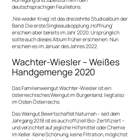
Aufregung und Jubelstürme in den
deutschsprachigen Feuilletons.
‚Nie wieder Krieg‘ ist das dreizehnte Studioalbum der
Band. Die erste Singleauskopplung ‚Hoffnung‘
erschien aber bereits im Jahr 2020. Ursprünglich
sollte auch dieses Album früher erscheinen. Nun
erschien es im Januar des Jahres 2022.
Wachter-Wiesler – Weißes
Handgemenge 2020
Das Familienweingut Wachter-Wiesler ist ein
österreichisches Weingut im Burgenland, liegt also
im Osten Österreichs.
Das Weingut Bewirtschaftet Naturnah – seit dem
Jahrgang 2018 ist es auch offiziell Bio-Zertifiziert –
und verzichtet auf jegliche Hilfsmittel oder Chemie
im Keller. Keine Schönung, keine Filtration, möglichst