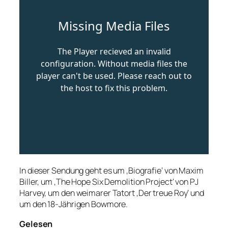
In dieser Sendung geht es um ‚Biografie‘ von Maxim
Biller, um ‚The Hope Six Demolition Project‘ von PJ
Harvey, um den weimarer Tatort ‚Der treue Roy‘ und
um den 18-Jährigen Bowmore.
Gelesen