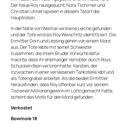
Der treue Roy rausgesucht. Nora Tschirner und
Christian Ulmen spielen in diesem Tatort die
Hauptrollen.
In der Nähe von Weimar wird eine Leiche gefunden
und der Tote wird als Roy Weischlitz identifiziert. Die
Ermittler Dorn und Lessing gehen von einem Mord
aus. Der Tote lebte mit seiner Schwester
zusammen, die ihrem Bruder Vorwürfe dafür
machte, dass ihr ehemaliger Verlobter durch Roys
Schuld ein Bein verloren hatte: Karsten, der
inzwischen in einer verlassenen Tankstelle lebt und
als Totengräber arbeitet. Als die beiden Ermittler
herausfinden, dass Roy offenbar kurz vor seinem
Tod einen Millionengewinn im Lotto gemacht hatte,
scheint das Motiv für den Mord gefunden.
Verkostet
Bowmore 18