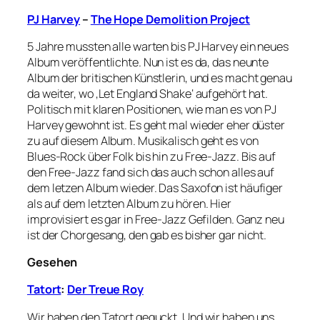
PJ Harvey
–
The Hope Demolition Project
5 Jahre mussten alle warten bis PJ Harvey ein neues
Album veröffentlichte. Nun ist es da, das neunte
Album der britischen Künstlerin, und es macht genau
da weiter, wo ‚Let England Shake‘ aufgehört hat.
Politisch mit klaren Positionen, wie man es von PJ
Harvey gewohnt ist. Es geht mal wieder eher düster
zu auf diesem Album. Musikalisch geht es von
Blues-Rock über Folk bis hin zu Free-Jazz. Bis auf
den Free-Jazz fand sich das auch schon alles auf
dem letzen Album wieder. Das Saxofon ist häufiger
als auf dem letzten Album zu hören. Hier
improvisiert es gar in Free-Jazz Gefilden. Ganz neu
ist der Chorgesang, den gab es bisher gar nicht.
Gesehen
Tatort
:
Der Treue Roy
Wir haben den Tatort geguckt. Und wir haben uns