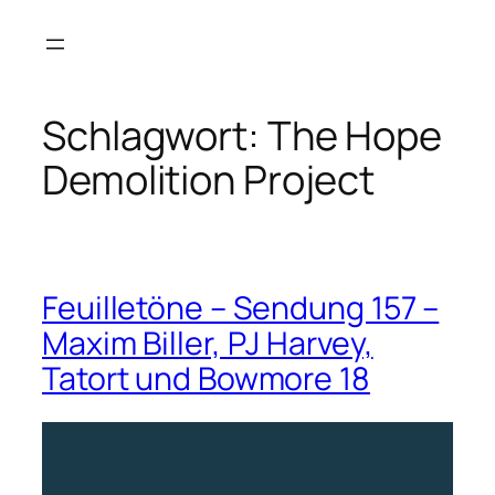
Zum
Inhalt
springen
Schlagwort:
The Hope
Demolition Project
Feuilletöne – Sendung 157 –
Maxim Biller, PJ Harvey,
Tatort und Bowmore 18