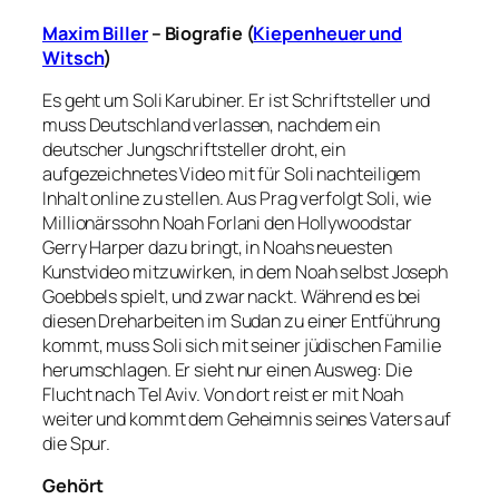
Maxim Biller
– Biografie (
Kiepenheuer und
Witsch
)
Es geht um Soli Karubiner. Er ist Schriftsteller und
muss Deutschland verlassen, nachdem ein
deutscher Jungschriftsteller droht, ein
aufgezeichnetes Video mit für Soli nachteiligem
Inhalt online zu stellen. Aus Prag verfolgt Soli, wie
Millionärssohn Noah Forlani den Hollywoodstar
Gerry Harper dazu bringt, in Noahs neuesten
Kunstvideo mitzuwirken, in dem Noah selbst Joseph
Goebbels spielt, und zwar nackt. Während es bei
diesen Dreharbeiten im Sudan zu einer Entführung
kommt, muss Soli sich mit seiner jüdischen Familie
herumschlagen. Er sieht nur einen Ausweg: Die
Flucht nach Tel Aviv. Von dort reist er mit Noah
weiter und kommt dem Geheimnis seines Vaters auf
die Spur.
Gehört