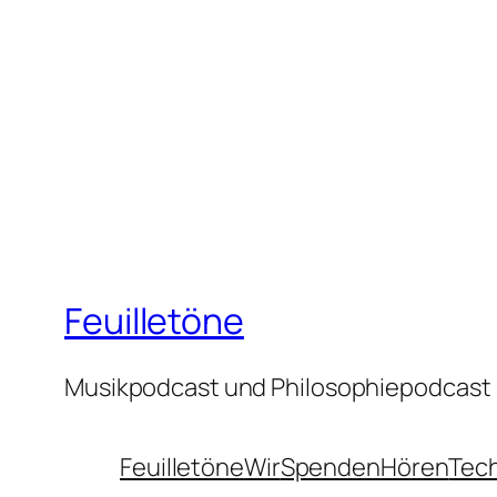
Feuilletöne
Musikpodcast und Philosophiepodcast
Feuilletöne
Wir
Spenden
Hören
Tec