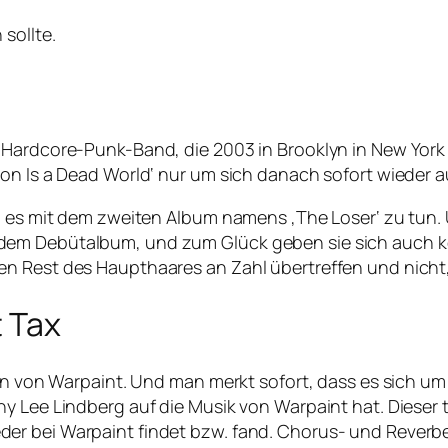
sollte.
-Hardcore-Punk-Band, die 2003 in Brooklyn in New York
on Is a Dead World‘ nur um sich danach sofort wieder a
n es mit dem zweiten Album namens ‚The Loser‘ zu tun. 
dem Debütalbum, und zum Glück geben sie sich auch ke
n Rest des Haupthaares an Zahl übertreffen und nicht
t Tax
tin von Warpaint. Und man merkt sofort, dass es sich um
y Lee Lindberg auf die Musik von Warpaint hat. Dieser t
er bei Warpaint findet bzw. fand. Chorus- und Reverb