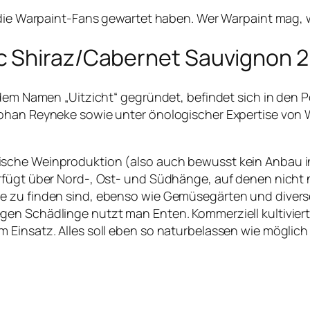
s die Warpaint-Fans gewartet haben. Wer Warpaint mag,
c Shiraz/Cabernet Sauvignon 
rdem Namen „Uitzicht“ gegründet, befindet sich in den P
ohan Reyneke sowie unter önologischer Expertise von W
ische Weinproduktion (also auch bewusst kein Anbau 
erfügt über Nord-, Ost- und Südhänge, auf denen nicht
 zu finden sind, ebenso wie Gemüsegärten und diverse T
en Schädlinge nutzt man Enten. Kommerziell kultiviert
 Einsatz. Alles soll eben so naturbelassen wie möglic