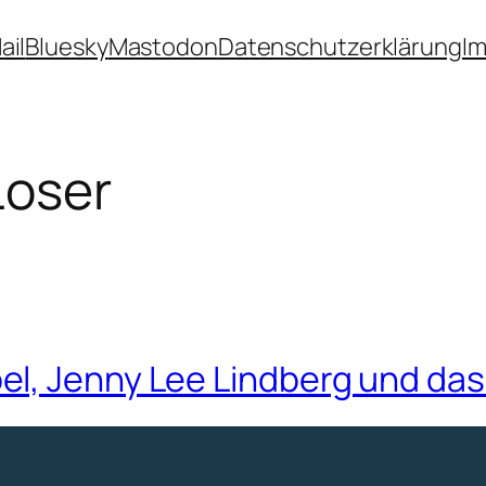
ail
Bluesky
Mastodon
Datenschutzerklärung
I
Loser
el, Jenny Lee Lindberg und da