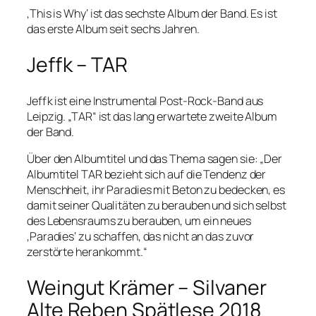
‚This is Why‘ ist das sechste Album der Band. Es ist
das erste Album seit sechs Jahren.
Jeffk – TAR
Jeffk ist eine Instrumental Post-Rock-Band aus
Leipzig. „TAR“ ist das lang erwartete zweite Album
der Band.
Über den Albumtitel und das Thema sagen sie: „Der
Albumtitel TAR bezieht sich auf die Tendenz der
Menschheit, ihr Paradies mit Beton zu bedecken, es
damit seiner Qualitäten zu berauben und sich selbst
des Lebensraums zu berauben, um ein neues
‚Paradies‘ zu schaffen, das nicht an das zuvor
zerstörte herankommt.“
Weingut Krämer – Silvaner
Alte Reben Spätlese 2018