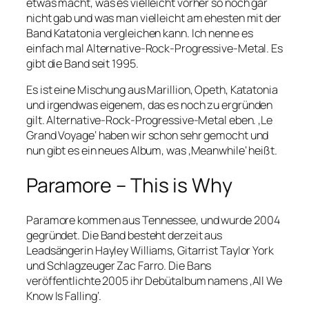
etwas macht, was es vielleicht vorher so noch gar
nicht gab und was man vielleicht am ehesten mit der
Band Katatonia vergleichen kann. Ich nenne es
einfach mal Alternative-Rock-Progressive-Metal. Es
gibt die Band seit 1995.
Es ist eine Mischung aus Marillion, Opeth, Katatonia
und irgendwas eigenem, das es noch zu ergründen
gilt. Alternative-Rock-Progressive-Metal eben. ‚Le
Grand Voyage‘ haben wir schon sehr gemocht und
nun gibt es ein neues Album, was ‚Meanwhile‘ heißt.
Paramore – This is Why
Paramore kommen aus Tennessee, und wurde 2004
gegründet. Die Band besteht derzeit aus
Leadsängerin Hayley Williams, Gitarrist Taylor York
und Schlagzeuger Zac Farro. Die Bans
veröffentlichte 2005 ihr Debütalbum namens ‚All We
Know Is Falling‘.