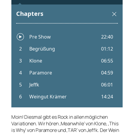
Moin! Diesmal gibt es Rock in allen möglichen
Variationen. Wir hören ‚Meanwhile‘ von Klone, ‚This
is Why‘ von Paramore und ‚TAR‘ von Jeffk. Der Wein