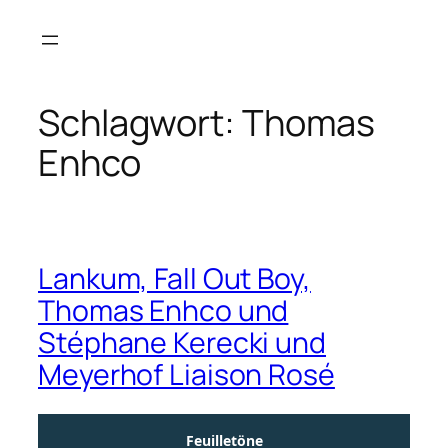
Zum
Inhalt
springen
Schlagwort:
Thomas
Enhco
Lankum, Fall Out Boy,
Thomas Enhco und
Stéphane Kerecki und
Meyerhof Liaison Rosé