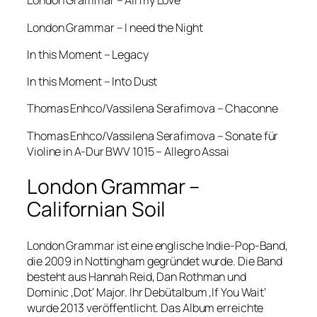
London Grammar – All my Love
London Grammar – I need the Night
In this Moment – Legacy
In this Moment – Into Dust
Thomas Enhco/Vassilena Serafimova – Chaconne
Thomas Enhco/Vassilena Serafimova – Sonate für
Violine in A-Dur BWV 1015 – Allegro Assai
London Grammar –
Californian Soil
London Grammar ist eine englische Indie-Pop-Band,
die 2009 in Nottingham gegründet wurde. Die Band
besteht aus Hannah Reid, Dan Rothman und
Dominic ‚Dot‘ Major. Ihr Debütalbum ‚If You Wait‘
wurde 2013 veröffentlicht. Das Album erreichte