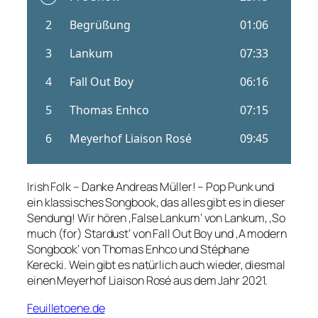
Irish Folk – Danke Andreas Müller! – Pop Punk und
ein klassisches Songbook, das alles gibt es in dieser
Sendung! Wir hören ‚False Lankum‘ von Lankum, ‚So
much (for) Stardust‘ von Fall Out Boy und ‚A modern
Songbook‘ von Thomas Enhco und Stéphane
Kerecki. Wein gibt es natürlich auch wieder, diesmal
einen Meyerhof Liaison Rosé aus dem Jahr 2021.
Feuilletoene.de