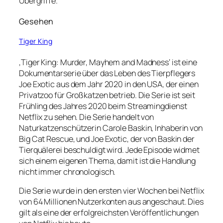
Übergriffe.
Gesehen
Tiger King
‚Tiger King: Murder, Mayhem and Madness‘ ist eine
Dokumentarserie über das Leben des Tierpflegers
Joe Exotic aus dem Jahr 2020 in den USA, der einen
Privatzoo für Großkatzen betrieb. Die Serie ist seit
Frühling des Jahres 2020 beim Streamingdienst
Netflix zu sehen. Die Serie handelt von
Naturkatzenschützerin Carole Baskin, Inhaberin von
Big Cat Rescue, und Joe Exotic, der von Baskin der
Tierquälerei beschuldigt wird. Jede Episode widmet
sich einem eigenen Thema, damit ist die Handlung
nicht immer chronologisch.
Die Serie wurde in den ersten vier Wochen bei Netflix
von 64 Millionen Nutzerkonten aus angeschaut. Dies
gilt als eine der erfolgreichsten Veröffentlichungen