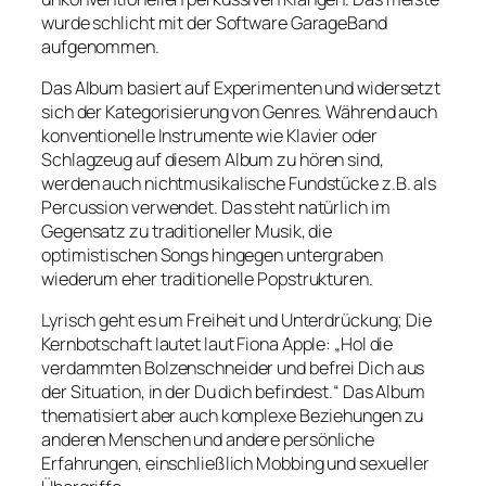
wurde schlicht mit der Software GarageBand
aufgenommen.
Das Album basiert auf Experimenten und widersetzt
sich der Kategorisierung von Genres. Während auch
konventionelle Instrumente wie Klavier oder
Schlagzeug auf diesem Album zu hören sind,
werden auch nichtmusikalische Fundstücke z.B. als
Percussion verwendet. Das steht natürlich im
Gegensatz zu traditioneller Musik, die
optimistischen Songs hingegen untergraben
wiederum eher traditionelle Popstrukturen.
Lyrisch geht es um Freiheit und Unterdrückung; Die
Kernbotschaft lautet laut Fiona Apple: „Hol die
verdammten Bolzenschneider und befrei Dich aus
der Situation, in der Du dich befindest.“ Das Album
thematisiert aber auch komplexe Beziehungen zu
anderen Menschen und andere persönliche
Erfahrungen, einschließlich Mobbing und sexueller