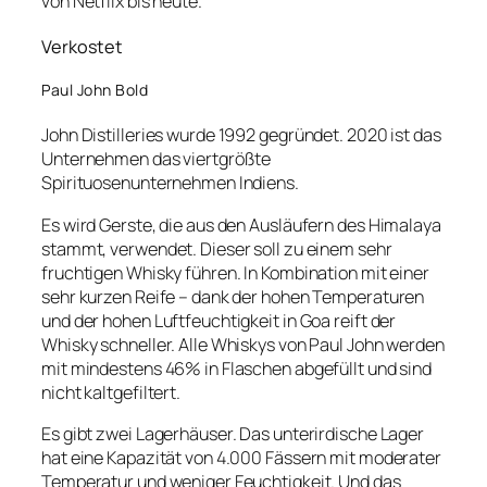
von Netflix bis heute.
Verkostet
Paul John Bold
John Distilleries wurde 1992 gegründet. 2020 ist das
Unternehmen das viertgrößte
Spirituosenunternehmen Indiens.
Es wird Gerste, die aus den Ausläufern des Himalaya
stammt, verwendet. Dieser soll zu einem sehr
fruchtigen Whisky führen. In Kombination mit einer
sehr kurzen Reife – dank der hohen Temperaturen
und der hohen Luftfeuchtigkeit in Goa reift der
Whisky schneller. Alle Whiskys von Paul John werden
mit mindestens 46% in Flaschen abgefüllt und sind
nicht kaltgefiltert.
Es gibt zwei Lagerhäuser. Das unterirdische Lager
hat eine Kapazität von 4.000 Fässern mit moderater
Temperatur und weniger Feuchtigkeit. Und das