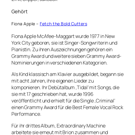
Gehört
Fiona Apple –
Fetch the Bold Cutters
Fiona Apple McAfee-Maggart wurde 1977 in New
York City geboren, sie ist Singer-Songwriterin und
Pianistin. Zu ihren Auszeichnungen gehören ein
Grammy Award und weitere sieben Grammy Award-
Nominierungen in verschiedenen Kategorien.
Als Kind klassisch am Klavier ausgebildet, begann sie
mit acht Jahren, ihre eigenen Lieder zu
komponieren. Ihr Debütalbum ‚Tidal‘ mit Songs, die
sie mit 17 geschrieben hat, wurde 1996
veröffentlicht und erhielt für die Single ‚Criminal‘
einen Grammy Award für die Best Female Vocal Rock
Performance.
Für ihr drittes Album, Extraordinary Machine
arbeitete sie erneut mit Brion zusammen und