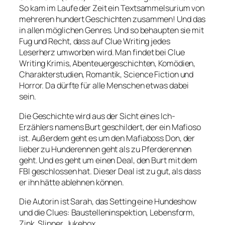
So kam im Laufe der Zeit ein Textsammelsurium von
mehreren hundert Geschichten zusammen! Und das
in allen möglichen Genres. Und so behaupten sie mit
Fug und Recht, dass auf Clue Writing jedes
Leserherz umworben wird. Man findet bei Clue
Writing Krimis, Abenteuergeschichten, Komödien,
Charakterstudien, Romantik, Science Fiction und
Horror. Da dürfte für alle Menschen etwas dabei
sein.
Die Geschichte wird aus der Sicht eines Ich-
Erzählers namens Burt geschildert, der ein Mafioso
ist. Außerdem geht es um den Mafiaboss Don, der
lieber zu Hunderennen geht als zu Pferderennen
geht. Und es geht um einen Deal, den Burt mit dem
FBI geschlossen hat. Dieser Deal ist zu gut, als dass
er ihn hätte ablehnen können.
Die Autorin ist Sarah, das Setting eine Hundeshow
und die Clues: Baustelleninspektion, Lebensform,
Zink, Slipper, Jukebox