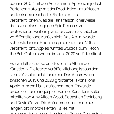
begann 2002 mit den Aufnahmen. Apple war jedoch
Berichten zufolge mit der Produktion unzufrieden
und entschied sich, die Platte nicht zu
veröffentlichen, was die Fans fälschlicherweise
dazu veranlasste, gegen Epic Records zu
protestieren, weil sie glaubten, dass das Label die
Veröffentlichung zurückhielt. Das Album wurde
schließlich ohne Brion neu produziert und 2005
veröffentlicht. Apples fünftes Studioalbum ‚Fetch
the Bolt Cutters‘ wurde im Jahr 2020 veröffentlicht.
Es handelt sich also um das fünfte Album der
Künstlerin. Die letzte Veröffentlichung ist aus dem
Jahr 2012, also acht Jahre her. Das Album wurde
zwischen 2015 und 2020 größtenteils von Fiona
Apple in ihrem Haus aufgenommen. Es wurde
produziert und eingespielt von der Künstlerin selbst
mithilfe von Amy Aileen Wood, Sebastian Steinberg
und Davíd Garza. Die Aufnahmen bestehen aus
langen, oft improvisierten Takes mit
unkonventionellen perkussiven Klängen. Das meiste