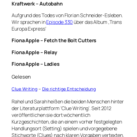
Kraftwerk – Autobahn
Aufgrund des Todes von Florian Schneider-Esleben.
Wir sprachen in
Episode 330
über das Album ‚Trans
Europa Express‘
Fiona Apple – Fetch the Bolt Cutters
Fiona Apple – Relay
Fiona Apple – Ladies
Gelesen
Clue Writing
–
Die richtige Entscheidung
Rahel und Sarah heißen die beiden Menschen hinter
der Literaturplattform ‘Clue Writing’. Seit 2012
veröffentlichen sie dort wöchentlich
Kurzgeschichten, die an einem vorher festgelegten
Handlungsort (Setting) spielen und vorgegebene
Stichworte (Clues) nach klaren Vorgaben vertexten.