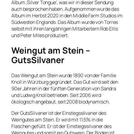
Album ‚Silver Tongue‘, was wir in dieser Sendung
auch besprochen haben. Aufgenommen wurde das
Album im Herbst 2020 in den Middle Farm Studios im
Südwesten Englands. Das Album wurde von Torres
selbst mit ihren langjährigen Mitarbeitern Rob Ellis
und Peter Miles produziert.
Weingut am Stein –
GutsSilvaner
Das Weingut am Stein wurde 1890 von der Familie
Knoll in Würzburg gegründet. Das Gut wird seit den
90er Jahren in der fünften Generation von Sandra
und Ludwig Knoll betrieben. Seit 2006 wird
ökologisch angebaut, seit 2008 biodynamisch.
Der GutsSilvaner ist der Einstegssilvaner des
Weingutes am Stein. Er wird mit 11,5% in die
Flaschen gefüllt. Er ist der Einstiegssilvaner des
Weingutes und somit ein Gutswein. Der Boden ist