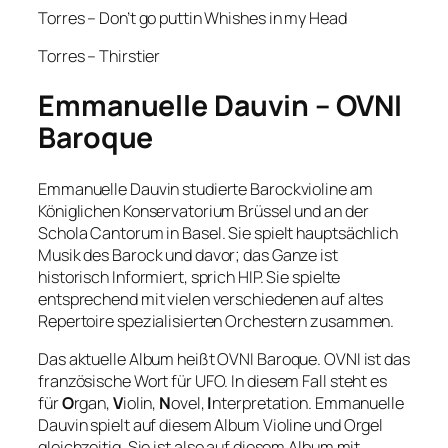
Torres – Don’t go puttin Whishes in my Head
Torres – Thirstier
Emmanuelle Dauvin – OVNI
Baroque
Emmanuelle Dauvin studierte Barockvioline am
Königlichen Konservatorium Brüssel und an der
Schola Cantorum in Basel. Sie spielt hauptsächlich
Musik des Barock und davor; das Ganze ist
historisch Informiert, sprich HIP. Sie spielte
entsprechend mit vielen verschiedenen auf altes
Repertoire spezialisierten Orchestern zusammen.
Das aktuelle Album heißt OVNI Baroque. OVNI ist das
französische Wort für UFO. In diesem Fall steht es
für
O
rgan,
V
iolin,
N
ovel,
I
nterpretation. Emmanuelle
Dauvin spielt auf diesem Album Violine und Orgel
gleichzeitig. Sie ist also auf diesem Album mit