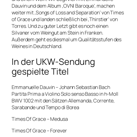
Dauvin und dem Album ‚OVNI Baroque‘, machen
weiter mit
‚Songs of Loss and Separation‘ von Times
of Grace und landen schließlich bei ‚Thirstier‘ von
Torres. Und zu guter Letzt gibt es noch einen
Silvaner vom Weingut am Stein in Franken.
Außerdem geht es diesmal um Qualitätsstufen des
Weines in Deutschland.
In der UKW-Sendung
gespielte Titel
Emmanuelle Dauvin – Johann Sebastian Bach
Partita Prima a Violino Solo senso Basso in h-Moll
BWV 1002 mit den Sätzen Allemanda, Corrente,
Sarabande und Tempo di Borea
Times Of Grace – Medusa
Times Of Grace – Forever