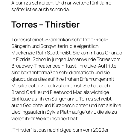
Album zu schreiben. Und nur weitere fünf Jahre
später ist es auch schon da.
Torres – Thirstier
Torres ist eine US-amerikanische Indie-Rock-
Sängerin und Songwriterin, die eigentlich
Mackenzie Ruth Scott heißt. Sie kommt aus Orlando
in Florida. Schon in jungen Jahren wurde Torres vom
Broadway-Theater beeinflusst. Ihre Live-Auftritte
sind bekanntermaßen sehr dramatisch und sie
glaubt, dass dies auf ihre frühen Erfahrungen mit
Musiktheater zurückzuführen ist. Sie hat auch
Brandi Carlile und Fleetwood Mac als wichtige
Einflüsse auf ihren Stil genannt. Torres schreibt
auch Gedichte und Kurzgeschichten und hat als ihre
Lieblingsautorin Sylvia Plath aufgeführt, die sie zu
vielen ihrer Werke inspiriert hat.
‚Thirstier‘ ist das nachfolgealbum vom 2020er