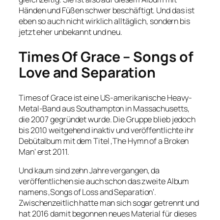
Händen und Füßen schwer beschäftigt. Und das ist
eben so auch nicht wirklich alltäglich, sondern bis
jetzt eher unbekannt und neu.
Times Of Grace – Songs of
Love and Separation
Times of Grace ist eine US-amerikanische Heavy-
Metal-Band aus Southampton in Massachusetts,
die 2007 gegründet wurde. Die Gruppe blieb jedoch
bis 2010 weitgehend inaktiv und veröffentlichte ihr
Debütalbum mit dem Titel ‚The Hymn of a Broken
Man‘ erst 2011.
Und kaum sind zehn Jahre vergangen, da
veröffentlichen sie auch schon das zweite Album
namens ‚Songs of Loss and Separation‘.
Zwischenzeitlich hatte man sich sogar getrennt und
hat 2016 damit begonnen neues Material für dieses