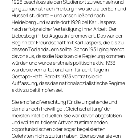
1926 beschloss sie den Studienort zu wechseln und
ging zunächst nach Freiburg – wo sie u.a bei Edmund
Husserl studierte – und anschließend nach
Heidelberg und wurde dort 1928 bei Karl Jaspers
nach erfolgreicher Verteidigung ihrer Arbeit ‚Der
Liebesbegriff bei Augustin‘ promoviert. Das war der
Beginn der Freundschaft mit Karl Jaspers, die bis zu
dessen Tod andauern sollte. Schon 1931 ging Arendt
davon aus, dass die Nazis an die Regierung kommen
würden und wurde erstmals politisch aktiv. 1933
wurde sie verhaftet und kam für acht Tage in
Gestapo-Haft. Bereits 1933 vertrat sie die
Auffassung, dass das nationalsozialistische Regime
aktiv zu bekämpfen sei.
Sie empfand Verachtung für die umgehende und
damals noch freiwillige „Gleichschaltung“ der
meisten Intellektuellen. Sie war davon abgestoßen
und wollte mit dieser Art von zustimmenden,
opportunistischen oder sogar begeisterten
Gelehrten nichts zu tun haben. Ebenso war sie von