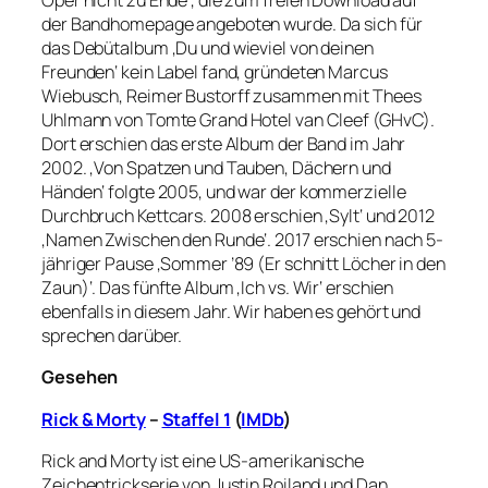
Oper nicht zu Ende‘, die zum freien Download auf
der Bandhomepage angeboten wurde. Da sich für
das Debütalbum ‚Du und wieviel von deinen
Freunden‘ kein Label fand, gründeten Marcus
Wiebusch, Reimer Bustorff zusammen mit Thees
Uhlmann von Tomte Grand Hotel van Cleef (GHvC).
Dort erschien das erste Album der Band im Jahr
2002. ‚Von Spatzen und Tauben, Dächern und
Händen‘ folgte 2005, und war der kommerzielle
Durchbruch Kettcars. 2008 erschien ‚Sylt‘ und 2012
‚Namen Zwischen den Runde‘. 2017 erschien nach 5-
jähriger Pause ‚Sommer ’89 (Er schnitt Löcher in den
Zaun)‘. Das fünfte Album ‚Ich vs. Wir‘ erschien
ebenfalls in diesem Jahr. Wir haben es gehört und
sprechen darüber.
Gesehen
Rick & Morty
–
Staffel 1
(
IMDb
)
Rick and Morty ist eine US-amerikanische
Zeichentrickserie von Justin Roiland und Dan