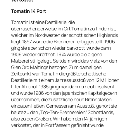
Tomatin 14 Port
Tomatin ist eine Destillerie, die
überraschenderweise im Ort Tomatin zu finden ist,
welcher im Nordwesten der schottischen Highlands
liegt. 1897 wurde die Brennerei fertiggestellt. 1906
ging sie aber schon wieder bankrott, wurde dann
1909 wieder eröffnet. 1974 wurde die eigene
Mälzerei stillgelegt. Seitdem wird das Malz von den
Glen Ord Maltings bezogen. Zum damaligen
Zeitpunkt war Tomatin die größte schottische
Destillerie mit einem Jahresausstoß von 12 Millionen
Liter Alkohol. 1985 ging man dann erneut insolvent
und wurde 1986 von den japanischen Kapitalgebern
übernommen, die zusätzliche neun Brennblasen
einbauen ließen. Gemessen am Ausstoß, gehört sie
heute zu den „Top-Ten-Brennereien“ Schottlands,
also zu den Großen. Wir haben den 14-jährigen
verkostet, der in Portfässern gefinisht wurde.