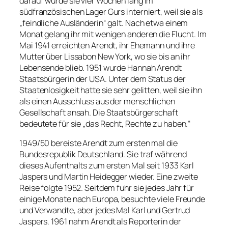
darauf wurde sie vier Wochen lang im
südfranzösischen Lager Gurs interniert, weil sie als
„feindliche Ausländerin“ galt. Nach etwa einem
Monat gelang ihr mit wenigen anderen die Flucht. Im
Mai 1941 erreichten Arendt, ihr Ehemann und ihre
Mutter über Lissabon New York, wo sie bis an ihr
Lebensende blieb. 1951 wurde Hannah Arendt
Staatsbürgerin der USA. Unter dem Status der
Staatenlosigkeit hatte sie sehr gelitten, weil sie ihn
als einen Ausschluss aus der menschlichen
Gesellschaft ansah. Die Staatsbürgerschaft
bedeutete für sie „das Recht, Rechte zu haben.“
1949/50 bereiste Arendt zum ersten mal die
Bundesrepublik Deutschland. Sie traf während
dieses Aufenthalts zum ersten Mal seit 1933 Karl
Jaspers und Martin Heidegger wieder. Eine zweite
Reise folgte 1952. Seitdem fuhr sie jedes Jahr für
einige Monate nach Europa, besuchte viele Freunde
und Verwandte, aber jedes Mal Karl und Gertrud
Jaspers. 1961 nahm Arendt als Reporterin der