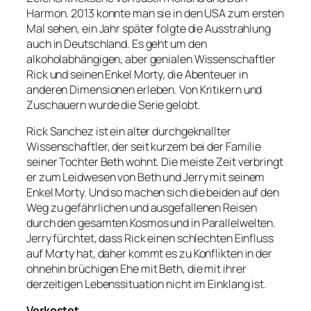
Harmon. 2013 konnte man sie in den USA zum ersten
Mal sehen, ein Jahr später folgte die Ausstrahlung
auch in Deutschland. Es geht um den
alkoholabhängigen, aber genialen Wissenschaftler
Rick und seinen Enkel Morty, die Abenteuer in
anderen Dimensionen erleben. Von Kritikern und
Zuschauern wurde die Serie gelobt.
Rick Sanchez ist ein alter durchgeknallter
Wissenschaftler, der seit kurzem bei der Familie
seiner Tochter Beth wohnt. Die meiste Zeit verbringt
er zum Leidwesen von Beth und Jerry mit seinem
Enkel Morty. Und so machen sich die beiden auf den
Weg zu gefährlichen und ausgefallenen Reisen
durch den gesamten Kosmos und in Parallelwelten.
Jerry fürchtet, dass Rick einen schlechten Einfluss
auf Morty hat, daher kommt es zu Konflikten in der
ohnehin brüchigen Ehe mit Beth, die mit ihrer
derzeitigen Lebenssituation nicht im Einklang ist.
Verkostet