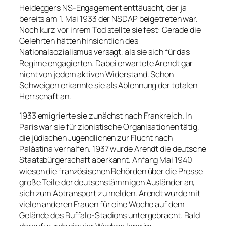
Heideggers NS-Engagement enttäuscht, der ja
bereits am 1. Mai 1933 der NSDAP beigetreten war.
Noch kurz vor ihrem Tod stellte sie fest: Gerade die
Gelehrten hätten hinsichtlich des
Nationalsozialismus versagt, als sie sich für das
Regime engagierten. Dabei erwartete Arendt gar
nicht von jedem aktiven Widerstand. Schon
Schweigen erkannte sie als Ablehnung der totalen
Herrschaft an.
1933 emigrierte sie zunächst nach Frankreich. In
Paris war sie für zionistische Organisationen tätig,
die jüdischen Jugendlichen zur Flucht nach
Palästina verhalfen. 1937 wurde Arendt die deutsche
Staatsbürgerschaft aberkannt. Anfang Mai 1940
wiesen die französischen Behörden über die Presse
große Teile der deutschstämmigen Ausländer an,
sich zum Abtransport zu melden. Arendt wurde mit
vielen anderen Frauen für eine Woche auf dem
Gelände des Buffalo-Stadions untergebracht. Bald