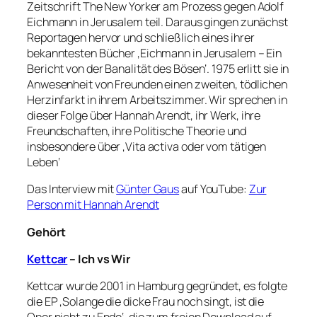
Zeitschrift The New Yorker am Prozess gegen Adolf
Eichmann in Jerusalem teil. Daraus gingen zunächst
Reportagen hervor und schließlich eines ihrer
bekanntesten Bücher ‚Eichmann in Jerusalem – Ein
Bericht von der Banalität des Bösen‘. 1975 erlitt sie in
Anwesenheit von Freunden einen zweiten, tödlichen
Herzinfarkt in ihrem Arbeitszimmer. Wir sprechen in
dieser Folge über Hannah Arendt, ihr Werk, ihre
Freundschaften, ihre Politische Theorie und
insbesondere über ‚Vita activa oder vom tätigen
Leben‘
Das Interview mit
Günter Gaus
auf YouTube:
Zur
Person mit Hannah Arendt
Gehört
Kettcar
– Ich vs Wir
Kettcar wurde 2001 in Hamburg gegründet, es folgte
die EP ‚Solange die dicke Frau noch singt, ist die