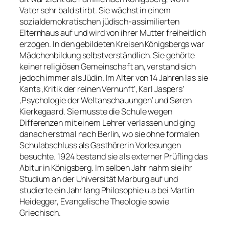
Vater sehr bald stirbt. Sie wächst in einem
sozialdemokratischen jüdisch-assimilierten
Elternhaus auf und wird von ihrer Mutter freiheitlich
erzogen. In den gebildeten Kreisen Königsbergs war
Mädchenbildung selbstverständlich. Sie gehörte
keiner religiösen Gemeinschaft an, verstand sich
jedoch immer als Jüdin. Im Alter von 14 Jahren las sie
Kants ‚Kritik der reinen Vernunft‘, Karl Jaspers’
‚Psychologie der Weltanschauungen‘ und Søren
Kierkegaard. Sie musste die Schule wegen
Differenzen mit einem Lehrer verlassen und ging
danach erstmal nach Berlin, wo sie ohne formalen
Schulabschluss als Gasthörerin Vorlesungen
besuchte. 1924 bestand sie als externer Prüfling das
Abitur in Königsberg. Im selben Jahr nahm sie ihr
Studium an der Universität Marburg auf und
studierte ein Jahr lang Philosophie u.a bei Martin
Heidegger, Evangelische Theologie sowie
Griechisch.