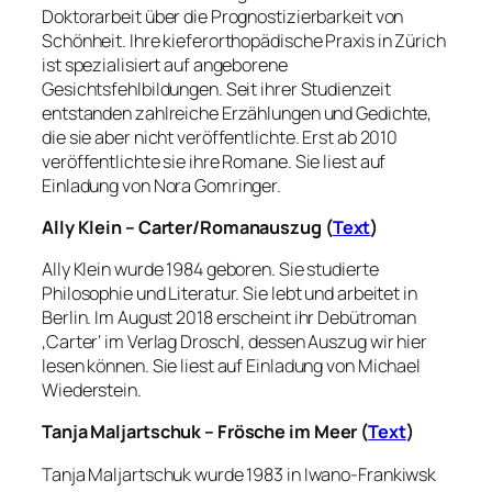
Doktorarbeit über die Prognostizierbarkeit von
Schönheit. Ihre kieferorthopädische Praxis in Zürich
ist spezialisiert auf angeborene
Gesichtsfehlbildungen. Seit ihrer Studienzeit
entstanden zahlreiche Erzählungen und Gedichte,
die sie aber nicht veröffentlichte. Erst ab 2010
veröffentlichte sie ihre Romane. Sie liest auf
Einladung von Nora Gomringer.
Ally Klein – Carter/Romanauszug (
Text
)
Ally Klein wurde 1984 geboren. Sie studierte
Philosophie und Literatur. Sie lebt und arbeitet in
Berlin. Im August 2018 erscheint ihr Debütroman
‚Carter‘ im Verlag Droschl, dessen Auszug wir hier
lesen können. Sie liest auf Einladung von Michael
Wiederstein.
Tanja Maljartschuk – Frösche im Meer (
Text
)
Tanja Maljartschuk wurde 1983 in Iwano-Frankiwsk