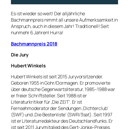
Es ist wieder so weit! Der alljährliche
Bachmannpreis nimmt all unsere Aufmerksamkeit in
Anspruch, auch in diesem Jahr! Traditionell! Seit
nunmehr 6 Jahren! Hurra!
Bachmannpreis 2018
Die Jury
Hubert Winkels
Hubert Winkels ist seit 2015 Juryvorsitzender.
Geboren 1955 in Gohr/Dormagen. Er promovierte
über deutsche Gegenwartsliteratur. 1985–1988 war
er freier Schriftsteller. Seit 1988 ist er
Literaturkritiker für ‚Die ZEIT‘. Er ist
Fernsehmoderator der Sendungen ‚Dichterclub‘
(SWF) und ‚Die Bestenliste‘ (SWR/3sat). Seit 1997
ist er Literaturredakteur des Deutschlandfunks. Er
ist seit 2011 Jurymitglied des Gert-Jonke-Preises.