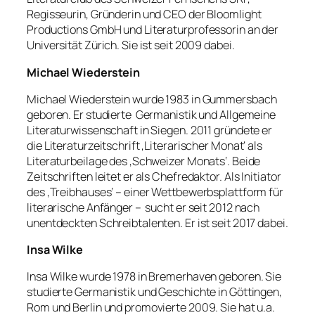
Regisseurin, Gründerin und CEO der Bloomlight
Productions GmbH und Literaturprofessorin an der
Universität Zürich. Sie ist seit 2009 dabei.
Michael Wiederstein
Michael Wiederstein wurde 1983 in Gummersbach
geboren. Er studierte Germanistik und Allgemeine
Literaturwissenschaft in Siegen. 2011 gründete er
die Literaturzeitschrift ‚Literarischer Monat‘ als
Literaturbeilage des ‚Schweizer Monats‘. Beide
Zeitschriften leitet er als Chefredaktor. Als Initiator
des ‚Treibhauses‘ – einer Wettbewerbsplattform für
literarische Anfänger – sucht er seit 2012 nach
unentdeckten Schreibtalenten. Er ist seit 2017 dabei.
Insa Wilke
Insa Wilke wurde 1978 in Bremerhaven geboren. Sie
studierte Germanistik und Geschichte in Göttingen,
Rom und Berlin und promovierte 2009. Sie hat u.a.