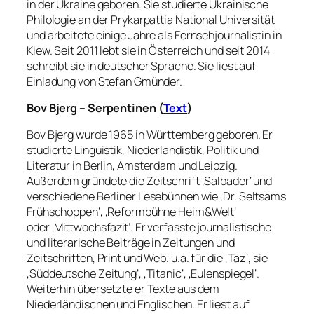
in der Ukraine geboren. Sie studierte Ukrainische
Philologie an der Prykarpattia National Universität
und arbeitete einige Jahre als Fernsehjournalistin in
Kiew. Seit 2011 lebt sie in Österreich und seit 2014
schreibt sie in deutscher Sprache. Sie liest auf
Einladung von Stefan Gmünder.
Bov Bjerg – Serpentinen (
Text
)
Bov Bjerg wurde 1965 in Württemberg geboren. Er
studierte Linguistik, Niederlandistik, Politik und
Literatur in Berlin, Amsterdam und Leipzig.
Außerdem gründete die Zeitschrift ‚Salbader‘ und
verschiedene Berliner Lesebühnen wie ‚Dr. Seltsams
Frühschoppen‘, ‚Reformbühne Heim&Welt‘
oder
‚Mittwochsfazit‘. Er verfasste j
ournalistische
und literarische Beiträge in Zeitungen und
Zeitschriften, Print und Web. u.a. für die ‚Taz‘, sie
‚Süddeutsche Zeitung‘, ‚Titanic‘, ‚Eulenspiegel‘.
Weiterhin übersetzte er Texte aus dem
Niederländischen und Englischen. Er liest auf