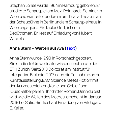
Stephan Lohse wurde 1964 in Hamburg geboren. Er
studierte Schauspiel am Max-Reinhardt-Seminar in
Wien und war unter anderem am Thalia Theater, an
der Schaubühne in Berlin und am Schauspielhaus in
Wien engagiert. ‚Ein fauler Gott
‚
ist sein
Debütroman. Er liest auf Einladung von Hubert
Winkels.
Anna Stern –
Warten auf Ava (
Text
)
Anna Stern wurde 1990 in Rorschach geboren.
Sie studierte Umweltnaturwissenschaften an der
ETH Zürich. Seit 2018 Doktorat am Institut für
Integrative Biologie. 2017 dann die Teilnahme an der
Kunstausstellung ‚EAM Science Meets Fiction‘ mit
den Kurzgeschichten ‚Karte und Gebiet‘ und
‚Quecksilberperlen‘. Ihr dritter Roman ‚Denn du bist
wild wie die Wellen des Meeres‘ erscheint im Januar
2019 bei Salis. Sie liest auf Einladung von Hildegard
E. Keller.