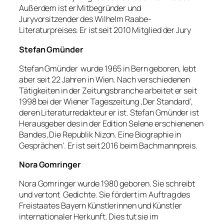
Außerdem ist er Mitbegründer und
Juryvorsitzender des Wilhelm Raabe-
Literaturpreises. Er ist seit 2010 Mitglied der Jury
Stefan Gmünder
Stefan Gmünder wurde 1965 in Bern geboren, lebt
aber seit 22 Jahren in Wien. Nach verschiedenen
Tätigkeiten in der Zeitungsbranche arbeitet er seit
1998 bei der Wiener Tageszeitung ‚Der Standard‘,
deren Literaturredakteur er ist. Stefan Gmünder ist
Herausgeber des in der Edition Selene erschienenen
Bandes ‚Die Republik Nizon. Eine Biographie in
Gesprächen‘. Er ist seit 2016 beim Bachmannpreis.
Nora Gomringer
Nora Gomringer wurde 1980 geboren. Sie schreibt
und vertont Gedichte. Sie fördert im Auftrag des
Freistaates Bayern Künstlerinnen und Künstler
internationaler Herkunft. Dies tut sie im