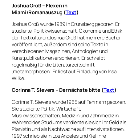
Joshua Groß – Flexen in
Miami/
Romanauszug
(
Text
)
Joshua Groß wurde 1989 in Grünsberg geboren. Er
studierte Politikwissenschaft, Ökonomie und Ethik
der Textkulturen.Joshua Groß hat mehrere Bücher
veröffentlicht, außerdem sind seine Texte in
verschiedenen Magazinen, Anthologien und
Kunstpublikationen erschienen. Er schreibt
regelmäßig für die Literaturzeitschrift
‚metamorphosen‘. Er liest auf Einladung von Insa
Wilke.
Corinna T. Sievers – Der nächste bitte (
Text
)
Corinna T. Sievers wurde 1965 auf Fehmarn geboren.
Sie studierte Politik, Wirtschaft,
Musikwissenschaften, Medizin und Zahnmedizin.
Während des Studiums verdiente sie sich ihr Geld als
Pianistin und als Nachtwache auf Intensivstationen.
1997 schrieb sie in Los Angeles und Kiel ihre