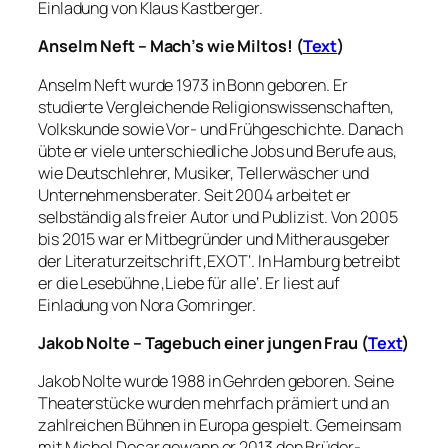
Einladung von Klaus Kastberger.
Anselm Neft – Mach’s wie Miltos! (
Text
)
Anselm Neft wurde 1973 in Bonn geboren. Er
studierte Vergleichende Religionswissenschaften,
Volkskunde sowie Vor- und Frühgeschichte. Danach
übte er viele unterschiedliche Jobs und Berufe aus,
wie Deutschlehrer, Musiker, Tellerwäscher und
Unternehmensberater. Seit 2004 arbeitet er
selbständig als freier Autor und Publizist. Von 2005
bis 2015 war er Mitbegründer und Mitherausgeber
der Literaturzeitschrift ‚EXOT‘. In Hamburg betreibt
er die Lesebühne ‚Liebe für alle‘. Er liest auf
Einladung von Nora Gomringer.
Jakob Nolte – Tagebuch einer jungen Frau (
Text
)
Jakob Nolte wurde 1988 in Gehrden geboren. Seine
Theaterstücke wurden mehrfach prämiert und an
zahlreichen Bühnen in Europa gespielt. Gemeinsam
mit Michel Decar gewann er 2013 den Brüder-