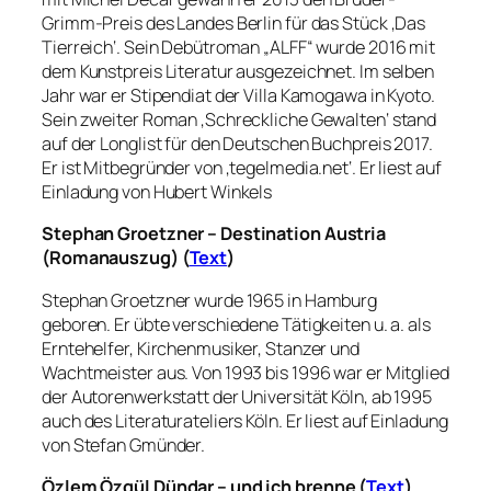
Grimm-Preis des Landes Berlin für das Stück ‚Das
Tierreich‘. Sein Debütroman „ALFF“ wurde 2016 mit
dem Kunstpreis Literatur ausgezeichnet. Im selben
Jahr war er Stipendiat der Villa Kamogawa in Kyoto.
Sein zweiter Roman ‚Schreckliche Gewalten‘ stand
auf der Longlist für den Deutschen Buchpreis 2017.
Er ist Mitbegründer von ‚tegelmedia.net‘. Er liest auf
Einladung von Hubert Winkels
Stephan Groetzner – Destination Austria
(Romanauszug) (
Text
)
Stephan Groetzner wurde 1965 in Hamburg
geboren. Er übte verschiedene Tätigkeiten u. a. als
Erntehelfer, Kirchenmusiker, Stanzer und
Wachtmeister aus. Von 1993 bis 1996 war er Mitglied
der Autorenwerkstatt der Universität Köln, ab 1995
auch des Literaturateliers Köln. Er liest auf Einladung
von Stefan Gmünder.
Özlem Özgül Dündar – und ich brenne (
Text
)