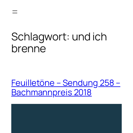
Zum
Inhalt
springen
Schlagwort:
und ich
brenne
Feuilletöne – Sendung 258 –
Bachmannpreis 2018