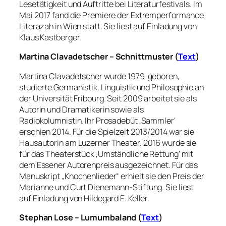
Lesetätigkeit und Auftritte bei Literaturfestivals. Im
Mai 2017 fand die Premiere der Extremperformance
Literazah in Wien statt. Sie liest auf Einladung von
Klaus Kastberger.
Martina Clavadetscher – Schnittmuster (
Text
)
Martina Clavadetscher wurde 1979 geboren,
studierte Germanistik, Linguistik und Philosophie an
der Universität Fribourg. Seit 2009 arbeitet sie als
Autorin und Dramatikerin sowie als
Radiokolumnistin. Ihr Prosadebüt ‚Sammler‘
erschien 2014. Für die Spielzeit 2013/2014 war sie
Hausautorin am Luzerner Theater. 2016 wurde sie
für das Theaterstück ‚Umständliche Rettung‘ mit
dem Essener Autorenpreis ausgezeichnet. Für das
Manuskript „Knochenlieder“ erhielt sie den Preis der
Marianne und Curt Dienemann-Stiftung. Sie liest
auf Einladung von Hildegard E. Keller.
Stephan Lose – Lumumbaland (
Text
)