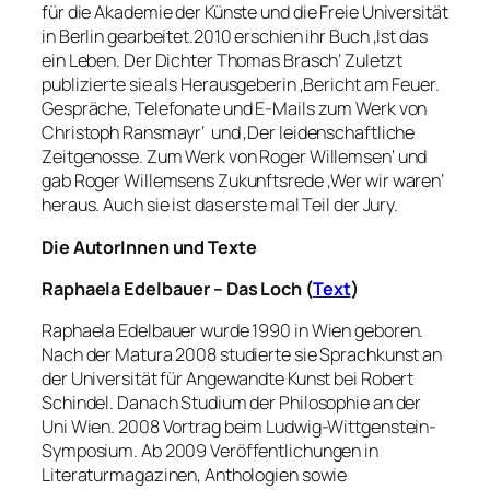
für die Akademie der Künste und die Freie Universität
in Berlin gearbeitet.2010 erschien ihr Buch ‚Ist das
ein Leben. Der Dichter Thomas Brasch‘ Zuletzt
publizierte sie als Herausgeberin ‚Bericht am Feuer.
Gespräche, Telefonate und E-Mails zum Werk von
Christoph Ransmayr‘ und ‚Der leidenschaftliche
Zeitgenosse. Zum Werk von Roger Willemsen‘ und
gab Roger Willemsens Zukunftsrede ‚Wer wir waren‘
heraus. Auch sie ist das erste mal Teil der Jury.
Die AutorInnen und Texte
Raphaela Edelbauer – Das Loch (
Text
)
Raphaela Edelbauer wurde 1990 in Wien geboren.
Nach der Matura 2008 studierte sie Sprachkunst an
der Universität für Angewandte Kunst bei Robert
Schindel. Danach Studium der Philosophie an der
Uni Wien. 2008 Vortrag beim Ludwig-Wittgenstein-
Symposium. Ab 2009 Veröffentlichungen in
Literaturmagazinen, Anthologien sowie