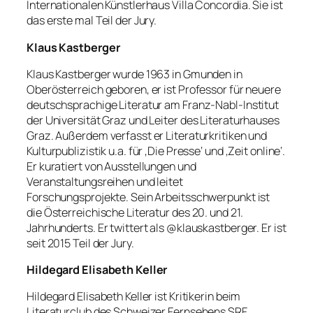
Internationalen Künstlerhaus Villa Concordia. Sie ist
das erste mal Teil der Jury.
Klaus Kastberger
Klaus Kastberger wurde 1963 in Gmunden in
Oberösterreich geboren, er ist Professor für neuere
deutschsprachige Literatur am Franz-Nabl-Institut
der Universität Graz und Leiter des Literaturhauses
Graz. Außerdem verfasst er Literaturkritiken und
Kulturpublizistik u.a. für ‚Die Presse‘ und ‚Zeit online‘.
Er kuratiert von Ausstellungen und
Veranstaltungsreihen und leitet
Forschungsprojekte. Sein Arbeitsschwerpunkt ist
die Österreichische Literatur des 20. und 21.
Jahrhunderts. Er twittert als @klauskastberger. Er ist
seit 2015 Teil der Jury.
Hildegard Elisabeth Keller
Hildegard Elisabeth Keller ist Kritikerin beim
Literaturclub des Schweizer Fernsehens SRF,