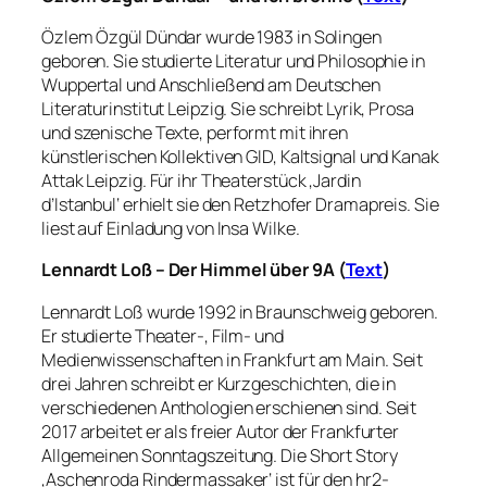
Özlem Özgül Dündar wurde 1983 in Solingen
geboren. Sie studierte Literatur und Philosophie in
Wuppertal und Anschließend am Deutschen
Literaturinstitut Leipzig. Sie schreibt Lyrik, Prosa
und szenische Texte, performt mit ihren
künstlerischen Kollektiven GID, Kaltsignal und Kanak
Attak Leipzig. Für ihr Theaterstück ‚Jardin
d’Istanbul‘ erhielt sie den Retzhofer Dramapreis. Sie
liest auf Einladung von Insa Wilke.
Lennardt Loß – Der Himmel über 9A (
Text
)
Lennardt Loß wurde 1992 in Braunschweig geboren.
Er studierte Theater-, Film- und
Medienwissenschaften in Frankfurt am Main. Seit
drei Jahren schreibt er Kurzgeschichten, die in
verschiedenen Anthologien erschienen sind. Seit
2017 arbeitet er als freier Autor der Frankfurter
Allgemeinen Sonntagszeitung. Die Short Story
‚Aschenroda Rindermassaker‘ ist für den hr2-