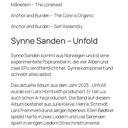
Måneskin – The Loneliest
Anchor and Burden – The Core is Organic
Anchor and Burden – Self Assembly
Synne Sanden – Unfold
Synne Sanden kommt aus Norwegen und ist eine
experimentelle Popkünstlerin, die vier Alben und
zwei EPs veröffentlicht hat. Synne komponiert und
schreibt alles selbst.
Das aktuelle Album aus dem Jahr 2023, ‚Unfold‘
wurde von Lars Horntveth produziert. Er hat u.a.
auch schon A-ha produziert. Die Band auf diesem
Album bestehet aus Julie Kleive, Henrik Schmidt,
Lars Fremmerlid und Jørgen Apeness. Ellen Bødtker
spielkt Harfe in zwei Liedern und Lise Sørensen
spielt in einigen Liedern Streichinstrumente.