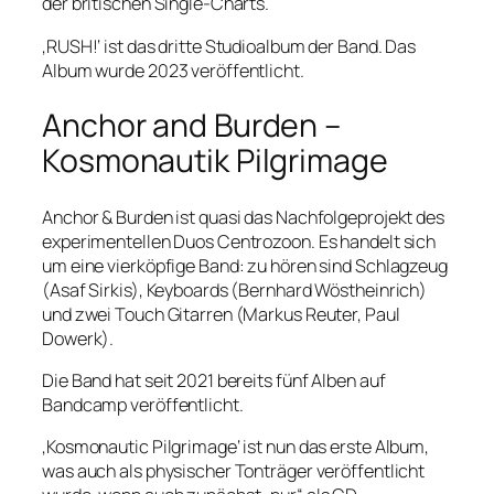
der britischen Single-Charts.
‚RUSH!‘ ist das dritte Studioalbum der Band. Das
Album wurde 2023 veröffentlicht.
Anchor and Burden –
Kosmonautik Pilgrimage
Anchor & Burden ist quasi das Nachfolgeprojekt des
experimentellen Duos Centrozoon. Es handelt sich
um eine vierköpfige Band: zu hören sind Schlagzeug
(Asaf Sirkis), Keyboards (Bernhard Wöstheinrich)
und zwei Touch Gitarren (Markus Reuter, Paul
Dowerk).
Die Band hat seit 2021 bereits fünf Alben auf
Bandcamp veröffentlicht.
‚Kosmonautic Pilgrimage‘ ist nun das erste Album,
was auch als physischer Tonträger veröffentlicht