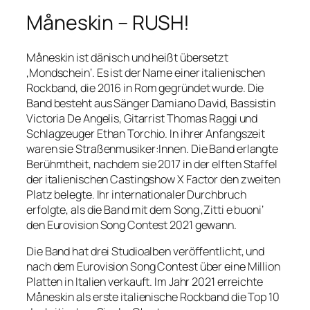
Måneskin – RUSH!
Måneskin ist dänisch und heißt übersetzt
‚Mondschein‘. Es ist der Name einer italienischen
Rockband, die 2016 in Rom gegründet wurde. Die
Band besteht aus Sänger Damiano David, Bassistin
Victoria De Angelis, Gitarrist Thomas Raggi und
Schlagzeuger Ethan Torchio. In ihrer Anfangszeit
waren sie Straßenmusiker:Innen. Die Band erlangte
Berühmtheit, nachdem sie 2017 in der elften Staffel
der italienischen Castingshow X Factor den zweiten
Platz belegte. Ihr internationaler Durchbruch
erfolgte, als die Band mit dem Song ‚Zitti e buoni‘
den Eurovision Song Contest 2021 gewann.
Die Band hat drei Studioalben veröffentlicht, und
nach dem Eurovision Song Contest über eine Million
Platten in Italien verkauft. Im Jahr 2021 erreichte
Måneskin als erste italienische Rockband die Top 10