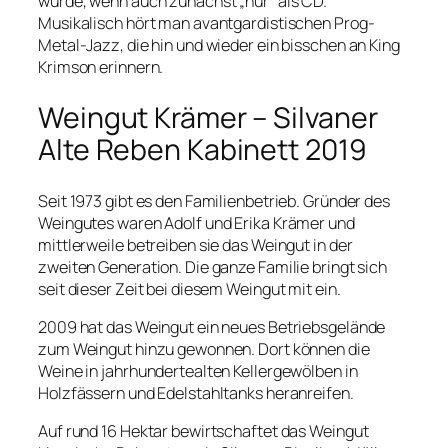
wurde, wenn auch zunächst „nur“ als CD.
Musikalisch hört man avantgardistischen Prog-
Metal-Jazz, die hin und wieder ein bisschen an King
Krimson erinnern.
Weingut Krämer – Silvaner
Alte Reben Kabinett 2019
Seit 1973 gibt es den Familienbetrieb. Gründer des
Weingutes waren Adolf und Erika Krämer und
mittlerweile betreiben sie das Weingut in der
zweiten Generation. Die ganze Familie bringt sich
seit dieser Zeit bei diesem Weingut mit ein.
2009 hat das Weingut ein neues Betriebsgelände
zum Weingut hinzu gewonnen. Dort können die
Weine in jahrhundertealten Kellergewölben in
Holzfässern und Edelstahltanks heranreifen.
Auf rund 16 Hektar bewirtschaftet das Weingut