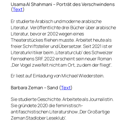
Usama Al Shahmani – Porträt des Verschwindens
(
Text
)
Er studierte Arabisch und moderne arabische
Literatur. Veröffentlichte drei Bücher über arabische
Literatur, bevor er 2002 wegen eines
Theaterstückes fliehen musste. Arbeitet heute als
freier Schriftsteller und Übersetzer. Seit 2021 ist er
Literaturkritiker beim ‚Literaturclub‘ des Schweizer
Fernsehens SRF. 2022 erscheint sein neuer Roman
‚Der Vogel zweifelt nicht am Ort, zu dem der fliegt‘.
Er liest auf Einladung von Michael Wiederstein.
Barbara Zeman – Sand (
Text
)
Sie studierte Geschichte. Arbeitete als Journalistin.
Sie gründete 2020 die feministisch-
antifaschistischen Literaturshow ‚Der Großartige
Zeman Stadlober Leseklub‘.