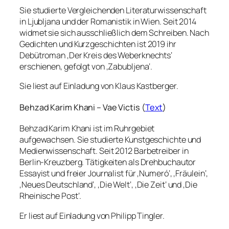
Sie studierte Vergleichenden Literaturwissenschaft
in Ljubljana und der Romanistik in Wien. Seit 2014
widmet sie sich ausschließlich dem Schreiben. Nach
Gedichten und Kurzgeschichten ist 2019 ihr
Debütroman ‚Der Kreis des Weberknechts‘
erschienen, gefolgt von ‚Zabubljena‘.
Sie liest auf Einladung von Klaus Kastberger.
Behzad Karim Khani – Vae Victis (
Text
)
Behzad Karim Khani ist im Ruhrgebiet
aufgewachsen. Sie studierte Kunstgeschichte und
Medienwissenschaft. Seit 2012 Barbetreiber in
Berlin-Kreuzberg. Tätigkeiten als Drehbuchautor
Essayist und freier Journalist für ‚Numeró‘, ‚Fräulein‘,
‚Neues Deutschland‘, ‚Die Welt‘, ‚Die Zeit‘ und ‚Die
Rheinische Post‘.
Er liest auf Einladung von Philipp Tingler.