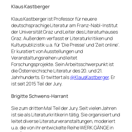
Klaus Kastberger
Klaus Kastberger ist Professor für neuere
deutschsprachige Literatur am Franz-Nabl-Institut
der Universität Graz und Leiter des Literaturhauses
Graz. Außerdem verfasst er Literaturkritiken und
Kulturpublizistik u.a. für ‘Die Presse’ und ‘Zeit online’.
Er kuratiert von Ausstellungen und
Veranstaltungsreihen und leitet
Forschungsprojekte. Sein Arbeitsschwerpunkt ist
die Österreichische Literatur des 20. und 21.
Jahrhunderts. Er twittert als
@KlausKastberger
. Er
ist seit 2015 Teil der Jury.
Brigitte Schwens-Harrant
Sie zum dritten Mal Teil der Jury. Seit vielen Jahren
ist sie als Literaturkritikerin tätig. Sie organisiert und
leitet diverse Literaturveranstaltungen, moderiert
u.a. die von ihr entwickelte Reihe WERK.GÄNGE in