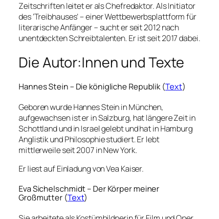
Zeitschriften leitet er als Chefredaktor. Als Initiator
des ‘Treibhauses’ – einer Wettbewerbsplattform für
literarische Anfänger – sucht er seit 2012 nach
unentdeckten Schreibtalenten. Er ist seit 2017 dabei.
Die Autor:Innen und Texte
Hannes Stein – Die königliche Republik (
Text
)
Geboren wurde Hannes Stein in München,
aufgewachsen ist er in Salzburg, hat längere Zeit in
Schottland und in Israel gelebt und hat in Hamburg
Anglistik und Philosophie studiert. Er lebt
mittlerweile seit 2007 in New York.
Er liest auf Einladung von Vea Kaiser.
Eva Sichelschmidt – Der Körper meiner
Großmutter (
Text
)
Sie arbeitete als Kostümbildnerin für Film und Oper