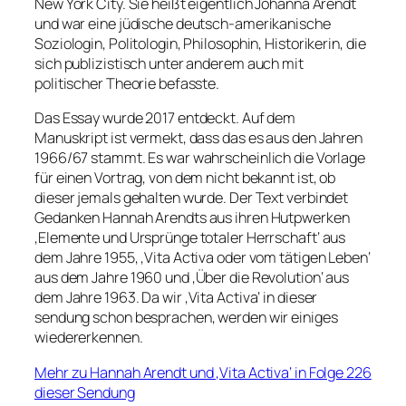
New York City. Sie heißt eigentlich Johanna Arendt
und war eine jüdische deutsch-amerikanische
Soziologin, Politologin, Philosophin, Historikerin, die
sich publizistisch unter anderem auch mit
politischer Theorie befasste.
Das Essay wurde 2017 entdeckt. Auf dem
Manuskript ist vermekt, dass das es aus den Jahren
1966/67 stammt. Es war wahrscheinlich die Vorlage
für einen Vortrag, von dem nicht bekannt ist, ob
dieser jemals gehalten wurde. Der Text verbindet
Gedanken Hannah Arendts aus ihren Hutpwerken
‚Elemente und Ursprünge totaler Herrschaft‘ aus
dem Jahre 1955, ‚Vita Activa oder vom tätigen Leben‘
aus dem Jahre 1960 und ‚Über die Revolution‘ aus
dem Jahre 1963. Da wir ‚Vita Activa‘ in dieser
sendung schon besprachen, werden wir einiges
wiedererkennen.
Mehr zu Hannah Arendt und ‚Vita Activa‘ in Folge 226
dieser Sendung