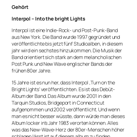
Gehört
Interpol – Into the bright Lights
Interpol ist eine Indie-Rock- und Post-Punk-Band
aus New York. Die Band wurde 1997 gegründet und
veröffentlichte bis jetzt fünf Studioalben, in diesem
jahr wird ein sechstes hinzukommen. Die Musik der
Band orientiert sich stark an dem melancholischen
Post Punk und New Wave englischer Bands der
frühen 80er Jahre.
15 Jahre ist es nun her, dass Interpol ‚Turn on the
Bright Lights‘ veröffentlichten. Es ist das Debüt-
Album der Band. Das Album wurde 2001 in den
Tarquin Studios, Bridgeport in Connecticut
aufgenommen und 2002 veröffentlicht. Und wenn
man es nicht besser wüsste, dann würde man dieses
Album locker in’s Jahr 1983 verorten können. Alles
was das New-Wave-Herz der 80er-Menschen höher
schlagen lässt ist auf diesem album zu finden.