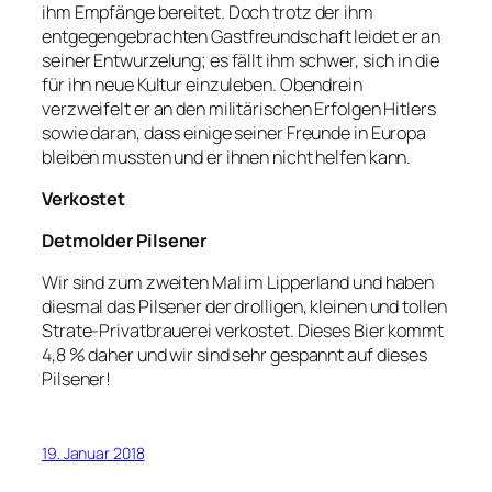
ihm Empfänge bereitet. Doch trotz der ihm
entgegengebrachten Gastfreundschaft leidet er an
seiner Entwurzelung; es fällt ihm schwer, sich in die
für ihn neue Kultur einzuleben. Obendrein
verzweifelt er an den militärischen Erfolgen Hitlers
sowie daran, dass einige seiner Freunde in Europa
bleiben mussten und er ihnen nicht helfen kann.
Verkostet
Detmolder Pilsener
Wir sind zum zweiten Mal im Lipperland und haben
diesmal das Pilsener der drolligen, kleinen und tollen
Strate-Privatbrauerei verkostet. Dieses Bier kommt
4,8 % daher und wir sind sehr gespannt auf dieses
Pilsener!
19. Januar 2018