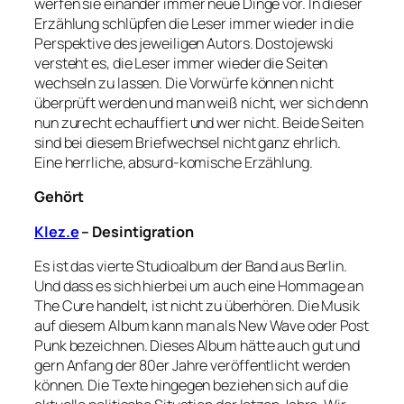
werfen sie einander immer neue Dinge vor. In dieser
Erzählung schlüpfen die Leser immer wieder in die
Perspektive des jeweiligen Autors. Dostojewski
versteht es, die Leser immer wieder die Seiten
wechseln zu lassen. Die Vorwürfe können nicht
überprüft werden und man weiß nicht, wer sich denn
nun zurecht echauffiert und wer nicht. Beide Seiten
sind bei diesem Briefwechsel nicht ganz ehrlich.
Eine herrliche, absurd-komische Erzählung.
Gehört
Klez.e
– Desintigration
Es ist das vierte Studioalbum der Band aus Berlin.
Und dass es sich hierbei um auch eine Hommage an
The Cure handelt, ist nicht zu überhören. Die Musik
auf diesem Album kann man als New Wave oder Post
Punk bezeichnen. Dieses Album hätte auch gut und
gern Anfang der 80er Jahre veröffentlicht werden
können. Die Texte hingegen beziehen sich auf die