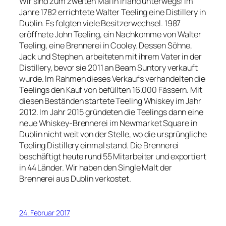
Wir sind zum zweiten Mal in Irland unterwegs! Im
Jahre 1782 errichtete Walter Teeling eine Distillery in
Dublin. Es folgten viele Besitzerwechsel. 1987
eröffnete John Teeling, ein Nachkomme von Walter
Teeling, eine Brennerei in Cooley. Dessen Söhne,
Jack und Stephen, arbeiteten mit ihrem Vater in der
Distillery, bevor sie 2011 an Beam Suntory verkauft
wurde. Im Rahmen dieses Verkaufs verhandelten die
Teelings den Kauf von befüllten 16.000 Fässern. Mit
diesen Beständen startete Teeling Whiskey im Jahr
2012. Im Jahr 2015 gründeten die Teelings dann eine
neue Whiskey-Brennerei im Newmarket Square in
Dublin nicht weit von der Stelle, wo die ursprüngliche
Teeling Distillery einmal stand. Die Brennerei
beschäftigt heute rund 55 Mitarbeiter und exportiert
in 44 Länder. Wir haben den Single Malt der
Brennerei aus Dublin verkostet.
24. Februar 2017