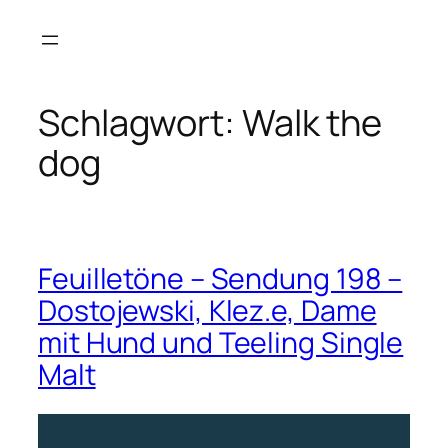
Zum
Inhalt
springen
Schlagwort:
Walk the
dog
Feuilletöne – Sendung 198 –
Dostojewski, Klez.e, Dame
mit Hund und Teeling Single
Malt