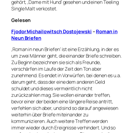
gehört, ‚Dame mit Hund‘ gesehen und einen Teeling
Single Malt verkostet.
Gelesen
Fjodor Michailowitsch Dostojewski
–
Roman in
Neun Briefen
‚Roman in neun Briefen‘ ist eine Erzählung, in der es
um zwei Männer geht, die einander Briefe schreiben.
Zu Beginn bezeichnen sie sich als Freunde,
verschärfen im Laufe der Zeit den Ton aber
zunehmend. Es endet in Vorwürfen, bei denen es u.a.
darum geht, dass der eine dem anderen Geld
schuldet und dieses vermeintlich nicht
zurückzahlen mag. Sie wollen einander treffen,
bevor einer der beiden eine längere Reise antritt,
verfehlen sich aber, und sind so darauf angewiesen
weiterhin über Briefe miteinander zu
kommunizieren. Auch weitere Treffen werden
immer wieder durch Ereignisse verhindert. Und so