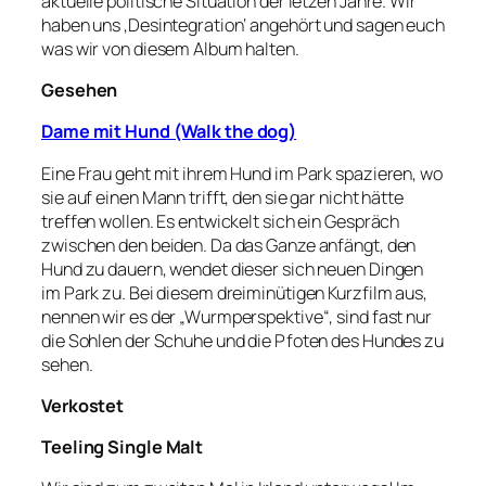
aktuelle politische Situation der letzen Jahre. Wir
haben uns ‚Desintegration‘ angehört und sagen euch
was wir von diesem Album halten.
Gesehen
Dame mit Hund (Walk the dog)
Eine Frau geht mit ihrem Hund im Park spazieren, wo
sie auf einen Mann trifft, den sie gar nicht hätte
treffen wollen. Es entwickelt sich ein Gespräch
zwischen den beiden. Da das Ganze anfängt, den
Hund zu dauern, wendet dieser sich neuen Dingen
im Park zu. Bei diesem dreiminütigen Kurzfilm aus,
nennen wir es der „Wurmperspektive“, sind fast nur
die Sohlen der Schuhe und die Pfoten des Hundes zu
sehen.
Verkostet
Teeling Single Malt