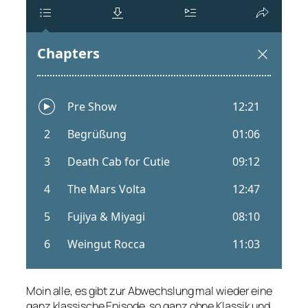
Moin alle, es gibt zur Abwechslung mal wieder eine
ganz klassische Episode, so ganz ohne Klassik und