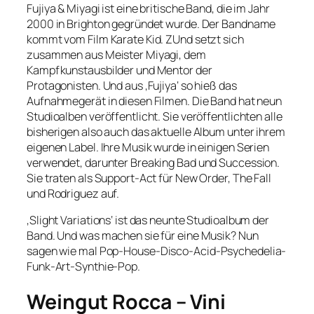
Fujiya & Miyagi ist eine britische Band, die im Jahr
2000 in Brighton gegründet wurde. Der Bandname
kommt vom Film Karate Kid. ZUnd setzt sich
zusammen aus Meister Miyagi, dem
Kampfkunstausbilder und Mentor der
Protagonisten. Und aus ‚Fujiya‘ so hieß das
Aufnahmegerät in diesen Filmen. Die Band hat neun
Studioalben veröffentlicht. Sie veröffentlichten alle
bisherigen also auch das aktuelle Album unter ihrem
eigenen Label. Ihre Musik wurde in einigen Serien
verwendet, darunter Breaking Bad und Succession.
Sie traten als Support-Act für New Order, The Fall
und Rodriguez auf.
‚Slight Variations‘ ist das neunte Studioalbum der
Band. Und was machen sie für eine Musik? Nun
sagen wie mal
Pop-House-Disco-Acid-Psychedelia-
Funk-Art-Synthie-Pop.
Weingut Rocca – Vini