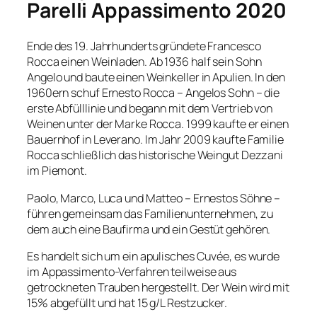
Parelli Appassimento 2020
Ende des 19. Jahrhunderts gründete Francesco
Rocca einen Weinladen. Ab 1936 half sein Sohn
Angelo und baute einen Weinkeller in Apulien. In den
1960ern schuf Ernesto Rocca – Angelos Sohn – die
erste Abfülllinie und begann mit dem Vertrieb von
Weinen unter der Marke Rocca. 1999 kaufte er einen
Bauernhof in Leverano. Im Jahr 2009 kaufte Familie
Rocca schließlich das historische Weingut Dezzani
im Piemont.
Paolo, Marco, Luca und Matteo – Ernestos Söhne –
führen gemeinsam das Familienunternehmen, zu
dem auch eine Baufirma und ein Gestüt gehören.
Es handelt sich um ein apulisches Cuvée, es wurde
im Appassimento-Verfahren teilweise aus
getrockneten Trauben hergestellt. Der Wein wird mit
15% abgefüllt und hat 15 g/L Restzucker.