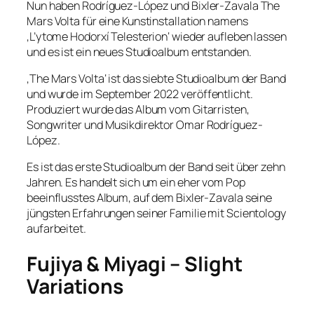
Nun haben Rodríguez-López und Bixler-Zavala The
Mars Volta für eine Kunstinstallation namens
‚L’ytome Hodorxí Telesterion‘ wieder aufleben lassen
und es ist ein neues Studioalbum entstanden.
‚The Mars Volta‘ ist das siebte Studioalbum der Band
und wurde im September 2022 veröffentlicht.
Produziert wurde das Album vom Gitarristen,
Songwriter und Musikdirektor Omar Rodríguez-
López.
Es ist das erste Studioalbum der Band seit über zehn
Jahren. Es handelt sich um ein eher vom Pop
beeinflusstes Album, auf dem Bixler-Zavala seine
jüngsten Erfahrungen seiner Familie mit Scientology
aufarbeitet.
Fujiya & Miyagi – Slight
Variations