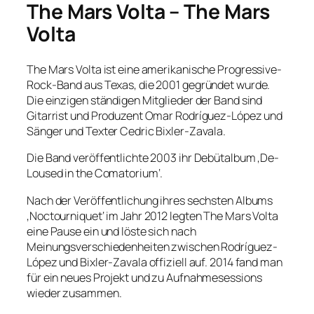
The Mars Volta – The Mars
Volta
The Mars Volta ist eine amerikanische Progressive-
Rock-Band aus Texas, die 2001 gegründet wurde.
Die einzigen ständigen Mitglieder der Band sind
Gitarrist und Produzent Omar Rodríguez-López und
Sänger und Texter Cedric Bixler-Zavala.
Die Band veröffentlichte 2003 ihr Debütalbum ‚De-
Loused in the Comatorium‘.
Nach der Veröffentlichung ihres sechsten Albums
‚Noctourniquet‘ im Jahr 2012 legten The Mars Volta
eine Pause ein und löste sich nach
Meinungsverschiedenheiten zwischen Rodríguez-
López und Bixler-Zavala offiziell auf. 2014 fand man
für ein neues Projekt und zu Aufnahmesessions
wieder zusammen.