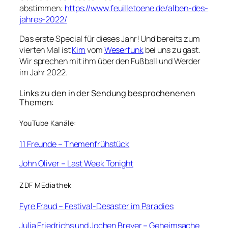
abstimmen:
https://www.feuilletoene.de/alben-des-
jahres-2022/
Das erste Special für dieses Jahr! Und bereits zum
vierten Mal ist
Kim
vom
Weserfunk
bei uns zu gast.
Wir sprechen mit ihm über den Fußball und Werder
im Jahr 2022.
Links zu den in der Sendung besprochenenen
Themen:
YouTube Kanäle:
11 Freunde – Themenfrühstück
John Oliver – Last Week Tonight
ZDF MEdiathek
Fyre Fraud – Festival-Desaster im Paradies
Julia Friedrichs und Jochen Breyer – Geheimsache