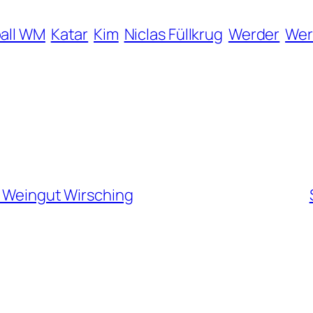
all WM
Katar
Kim
Niclas Füllkrug
Werder
Wer
s Weingut Wirsching