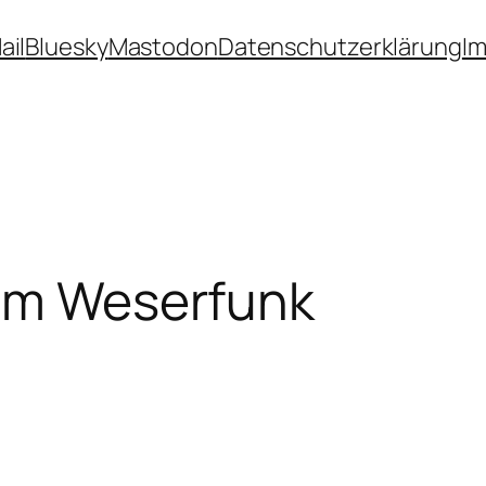
ail
Bluesky
Mastodon
Datenschutzerklärung
I
vom Weserfunk